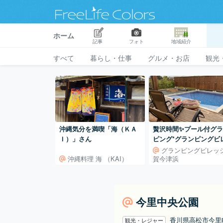
ホーム
記事
フォト
地域紹介
すべて
暮らし・仕事
グルメ・お店
観光
沖縄気分を満喫「海（ＫＡ
贅沢時間✨プール付グ
Ｉ）」さん
ピング*グランピングビ
ジ滋賀今津浜
グランピングビレッ
沖縄料理 海 （KAI）
賀今津浜
今里中央公園
香川県高松市今
観光・レジャー