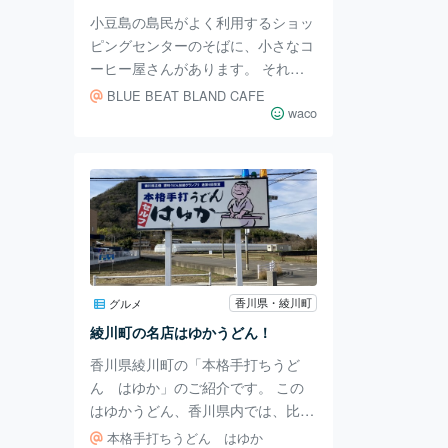
は出汁が夏仕様で
小豆島の島民がよく利用するショッ
ピングセンターのそばに、小さなコ
ーヒー屋さんがあります。 それ
が、「BLUE BEAT BLAND CAFE
BLUE BEAT BLAND CAFE
（ブルービートブランドカフェ）」
waco
です。 小ぢんまりとはしています
が、スタイリッシュなお店構えで、
店内席の他にテラス席もあります。
風に吹かれながらコーヒーを飲むの
も気持ちいいんですよ。 入り口横
には小さな小窓もあり、テイクアウ
トも可能なので、ちょっと立ち寄っ
てコーヒー片手にドライブもいいか
香川県・綾川町
グルメ
もしれませんね。 店内に入ってみ
綾川町の名店はゆかうどん！
ると、カウンターの中で、店主が
香川県綾川町の「本格手打ちうど
黙々と
ん はゆか」のご紹介です。 この
はゆかうどん、香川県内では、比較
的新しいお店ですが、食べログのう
本格手打ちうどん はゆか