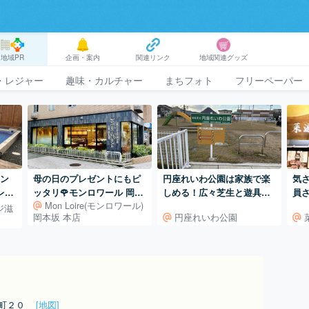
地域PR
企画・案内
関連リンク
地域関連グッズ
・レジャー
趣味・カルチャー
まちフォト
フリーペーパー
ラン
母の日のプレゼントにもピ
円座れいわ公園は家族で楽
気
レッ
ッタリ🌹モンロワール 岡本
しめる！広々芝生と遊具が
員
Mon Loire(モンロワール)
坂 本店
魅力的なスポット！
ジ滋
岡本坂 本店
円座れいわ公園
里町２０
[地図]