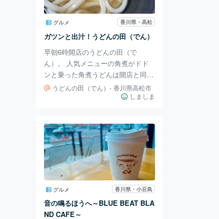
びます。 日持ちのする和菓子もあ
るので手土産にもぴったり！ 次は
香川県・高松
グルメ
なんのフルーツ大福があるか行くた
ガツンと出汁！うどんの田（でん）
びに楽しみになりますね♩
早朝6時開店のうどんの田（で
ん）。 人気メニューの角煮がドド
ンと乗った角煮うどんは開店と同時
に売り切れるらしいです！！ 限定
うどんの田（でん）- 香川県高松市
十数食のみの販売なので、狙ってい
しましま
る方は朝の5時半から並ぶそう……
😳 雰囲気のある門構え。 半野外の
テーブル席と、中に座敷ひとつ、テ
ーブルいくつかといったシンプルな
席。 回転が早いから席は少なめで
も大丈夫なのかな？ お昼には満席
になるので早めが吉。 かけ小280
円、野菜かき揚げ120円。 うどんは
香川県・小豆島
グルメ
ツルッと喉越しの良いもっちり中太
音の鳴るほうへ～BLUE BEAT BLA
麺で、ほどよいコシです。 この日
ND CAFE～