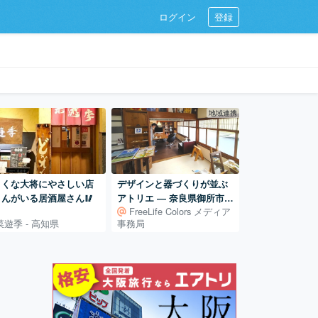
ログイン
登録
地域連携
さくな大将にやさしい店
デザインと器づくりが並ぶ
さんがいる居酒屋さん🥢
アトリエ ― 奈良県御所市の
FreeLife Colors メディア
古民家での活動
菜遊季 - 高知県
事務局