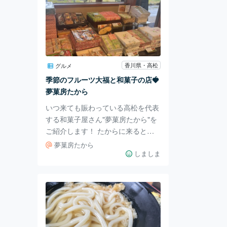
香川県・高松
グルメ
季節のフルーツ大福と和菓子の店🍓
夢菓房たから
いつ来ても賑わっている高松を代表
する和菓子屋さん"夢菓房たから"を
ご紹介します！ たからに来るとい
つも買うのはやっぱり季節のフルー
夢菓房たから
ツ大福🍓 定番のいちご大福は甘い
しましま
香川県産のいちごを白餡で包んでい
て、甘さ控えめな餡がいちごの甘酸
っぱさを引き立てます。 さらに季
節によって限定のフルーツ大福が魅
力！ 今が旬の柿大福や栗大福、み
かん大福と様々なフルーツ大福が並