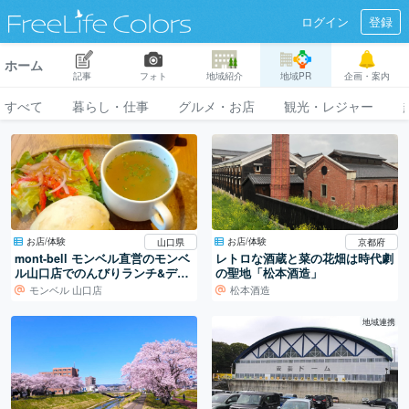
ログイン
登録
ホーム
記事
フォト
地域紹介
地域PR
企画・案内
すべて
暮らし・仕事
グルメ・お店
観光・レジャー
お店/体験
お店/体験
山口県
京都府
mont-bell モンベル直営のモンベ
レトロな酒蔵と菜の花畑は時代劇
ル山口店でのんびりランチ&デザ
の聖地「松本酒造」
ート♪
モンベル 山口店
松本酒造
地域連携