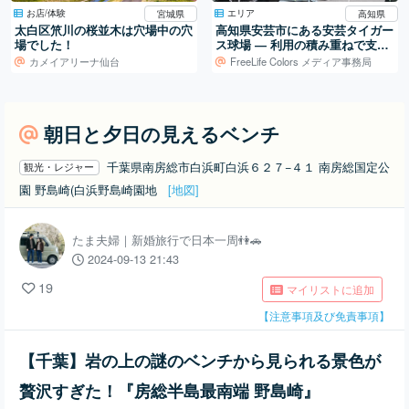
お店/体験
エリア
宮城県
高知県
太白区笊川の桜並木は穴場中の穴
高知県安芸市にある安芸タイガー
場でした！
ス球場 ― 利用の積み重ねで支え
られる地域の球場
カメイアリーナ仙台
FreeLife Colors メディア事務局
朝日と夕日の見えるベンチ
千葉県南房総市白浜町白浜６２７−４１ 南房総国定公
観光・レジャー
園 野島崎(白浜野島崎園地
[地図]
たま夫婦｜新婚旅行で日本一周👫🚗
2024-09-13 21:43
19
マイリストに追加
【注意事項及び免責事項】
【千葉】岩の上の謎のベンチから見られる景色が
贅沢すぎた！『房総半島最南端 野島崎』