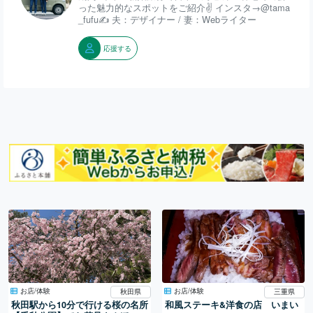
った魅力的なスポットをご紹介✌️ インスタ→@tama
_fufu✍️ 夫：デザイナー / 妻：Webライター
応援する
お店/体験
お店/体験
秋田県
三重県
秋田駅から10分で行ける桜の名所
和風ステーキ&洋食の店 いまい