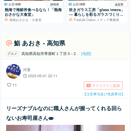
お店/体験
お店/体験
静岡県
滋賀県
熱海で海鮮丼食べるなら！「熱海
吹きガラス工房「glass imeca」
おさかな大食堂」
― 暮らしを彩るガラスづくり／
滋賀・葛川
熱海おさかな・大食堂
FreeLife Colors メディア事務局
鮨 あおき - 高知県
高知県高知市帯屋町１丁目５−２
[地図]
グルメ
河童
2023-05-01 22:11
11
マイリストに追加
【注意事項及び免責事項】
リーズナブルなのに職人さんが握ってくれる回ら
ないお寿司屋さん🍣