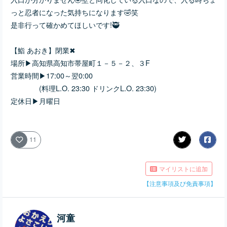
っと忍者になった気持ちになります🤣笑
是非行って確かめてほしいです!🥷
【
鮨 あおき】閉業✖
場所▶
高知県高知市帯屋町１－５－２、
３F
営業時間▶
17:00～翌0:00
(料理L.O. 23:30 ドリンクL.O. 23:30)
定休日▶月曜日
11
マイリストに追加
【注意事項及び免責事項】
河童