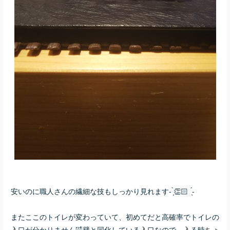
安いのに職人さんの繊細な技もしっかり見れます- ̗̀👏🏻 ̖́-
またここのトイレが変わっていて、初めてだと高確率でトイレの
入口が分かりません🤣壁と同化している入口なので、入る時ちょ