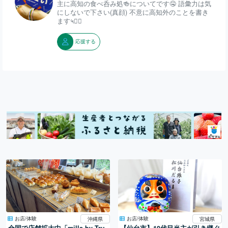
主に高知の食べ呑み処🍻についてです🤤 語彙力は気
にしないで下さい(真顔) 不意に高知外のことを書き
ます५✍🏻
応援する
お店/体験
お店/体験
沖縄県
宮城県