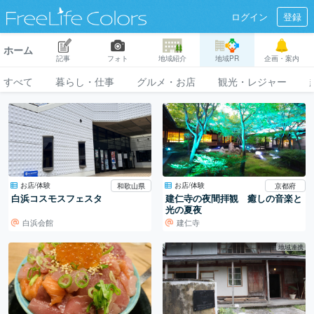
ログイン
登録
ホーム
記事
フォト
地域紹介
地域PR
企画・案内
すべて
暮らし・仕事
グルメ・お店
観光・レジャー
お店/体験
お店/体験
和歌山県
京都府
白浜コスモスフェスタ
建仁寺の夜間拝観 癒しの音楽と
光の夏夜
白浜会館
建仁寺
地域連携