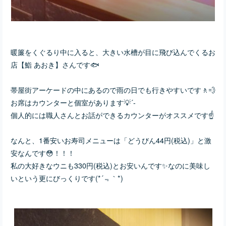
暖簾をくぐるり中に入ると、大きい水槽が目に飛び込んでくるお
店【鮨 あおき】さんです🐟
帯屋街アーケードの中にあるので雨の日でも行きやすいです🚶💨
お席はカウンターと個室があります💡´-
個人的には職人さんとお話ができるカウンターがオススメです☝
なんと、1番安いお寿司メニューは「どうびん44円(税込)」と激
安なんです😳！！！
私の大好きなウニも330円(税込)とお安いんです✨なのに美味し
いという更にびっくりです(*´﹃｀*)