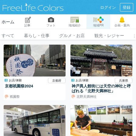
ログイン
登録
ホーム
記事
フォト
地域紹介
地域PR
企画・案内
すべて
暮らし・仕事
グルメ・お店
観光・レジャー
お店/体験
お店/体験
京都府
兵庫県
京都祇園祭2024
神戸異人館街には天空の神社と呼
ばれる「北野天満神社」
祇園祭
北野天満神社
地域連携