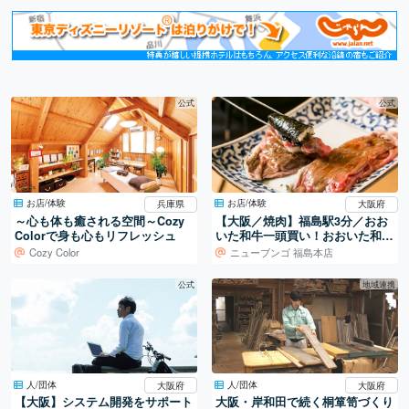
公式
公式
お店/体験
お店/体験
大阪府
兵庫県
【大阪／焼肉】福島駅3分／おお
～心も体も癒される空間～Cozy
いた和牛一頭買い！おおいた和牛
Colorで身も心もリフレッシュ
専門焼肉店。
Cozy Color
ニューブンゴ 福島本店
公式
地域連携
人/団体
人/団体
大阪府
大阪府
【大阪】システム開発をサポート
大阪・岸和田で続く桐箪笥づくり