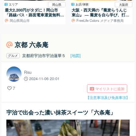
エリア
お店/体験
岡山県
大阪府
最大2,200円がタダに！岡山市
大阪・西天満の『蕎麦らうんじ
「路線バス・路面電車運賃無料D
東山』 ― 蕎麦を自ら学び、打ち
AY」に乗ってきた
続ける日常
岡山県岡山市
FreeLife Colors メディア事務局
京都 六条庵
京都府宇治市宇治蓮華５
[地図]
グルメ
Risu
2024-11-06 20:01
7
マイリストに追加
【注意事項及び免責事項】
宇治で出会った濃い抹茶スイーツ「六条庵」