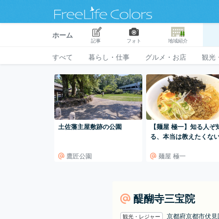
ホーム
記事
フォト
地域紹介
すべて
暮らし・仕事
グルメ・お店
観光
土佐藩主屋敷跡の公園
【麺屋 極一】知る人ぞ
る、本当は教えたくな
マい店！穴場のラーメ
鷹匠公園
麺屋 極一
醍醐寺三宝院
京都府京都市伏
観光・レジャー