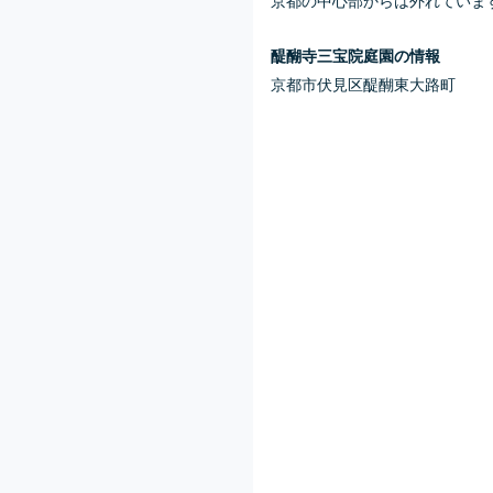
醍醐寺三宝院庭園の情報
京都市伏見区醍醐東大路町