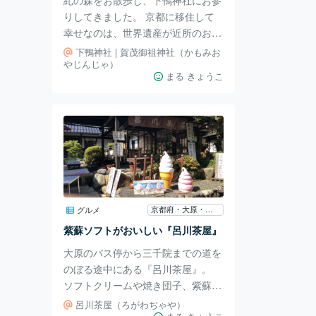
残っています。 ブレン
りしてきました。 京都に移住して
幸せなのは、世界遺産が近所のお散
歩コースにあること。 と言っても
下鴨神社 | 賀茂御祖神社（かもみお
最近は忙しくてなかなか来られなか
やじんじゃ）
まる きょうこ
ったので、久々の本殿へのお参りで
す。 週末だったので、朝からかな
りの人でした。 修学旅行生や外国
の方などで賑わっていましたよ。
この先が本殿です。 何か神事を行
っていたのと、人も多かったので撮
影はここまでにしました。 下鴨神
社には、東本殿と西本殿があり、特
別公開以外は見ることができませ
京都府・大原・鞍馬・貴船
グルメ
ん。 手前の拝殿から本殿の方向へ
紫蘇ソフトがおいしい『呂川茶屋』
向かって参拝します。
大原のバス停から三千院までの道を
のぼる途中にある『呂川茶屋』。
ソフトクリームや焼き団子、紫蘇ジ
ュースが美味しいお茶屋さんです。
呂川茶屋（ろがわぢゃや）