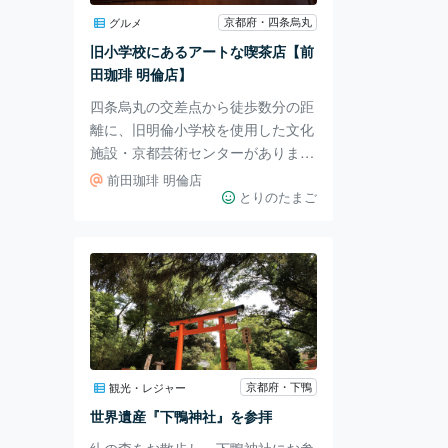
藩命を受けて江戸から京都に赴き、
京都府・四条烏丸
グルメ
この運動を盛んに支援しました。
旧小学校にあるアートな喫茶店【前
しかし、井伊大老の就任によりこの
田珈琲 明倫店】
運動は失敗に終わ
四条烏丸の交差点から徒歩数分の距
離に、旧明倫小学校を使用した文化
施設・京都芸術センターがありま
す。 床が鳴るようなレトロな小学
前田珈琲 明倫店
校跡地内にあるのが、喫茶店「前田
とりのたまご
珈琲 明倫店」。 お店に入ると、中
央のキッチン周囲にコンクリート調
の壁がそびえたち、その周囲に席が
置かれています。 壁からは不思議
なオブジェクトが飛び出していた
り、プロジェクションマッピングが
投影されていたりと、モダンアート
を楽しめるモニュメントになってい
京都府・下鴨
観光・レジャー
ます。 お店のデザインは前衛的な
世界遺産『下鴨神社』を参拝
がらも、レトロな喫茶店の雰囲気も
糺の森をお散歩し、下鴨神社にお参