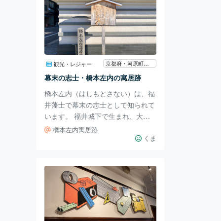
京都府・河原町・烏丸・大宮
観光・レジャー
幕末の志士・橋本左内の寓居跡
橋本左内（はしもとさない）は、福
井藩士で幕末の志士として知られて
います。 福井城下で生まれ、大阪
や江戸で洋学や医学を学びました。
橋本左内寓居跡
その後、藩主の松平慶永に認めら
くま
れ、藩学「明道館」の幹事として活
躍します。 1857年、福井藩の藩政
改革においては、三岡八郎（由利公
正）とともにその手腕を発揮しまし
た。 この頃、幕府の将軍継嗣問題
が発生し、藩主を中心に一橋慶喜を
支持する運動が広がります。左内は