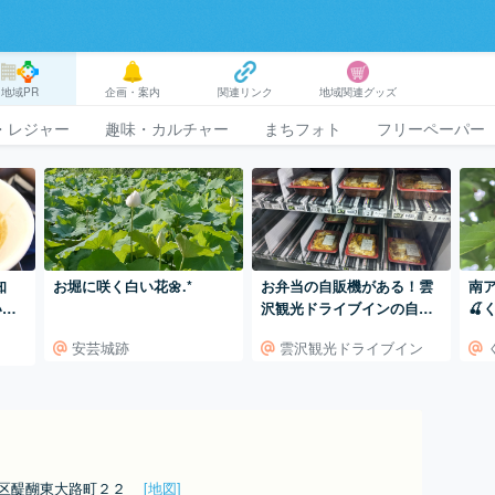
地域PR
企画・案内
関連リンク
地域関連グッズ
・レジャー
趣味・カルチャー
まちフォト
フリーペーパー
知
お堀に咲く白い花🌼.*
お弁当の自販機がある！雲
南
いウ
沢観光ドライブインの自販
🍒
ン店
機コーナー
安芸城跡
雲沢観光ドライブイン
見区醍醐東大路町２２
[地図]