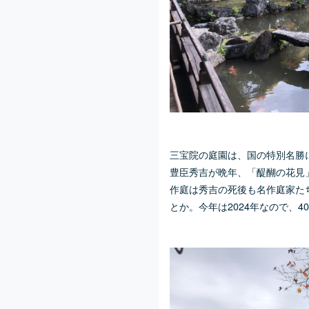
三宝院の庭園は、国の特別名勝
豊臣秀吉が晩年、「醍醐の花見
作庭は秀吉の死後も名作庭家たち
とか。今年は2024年なので、4