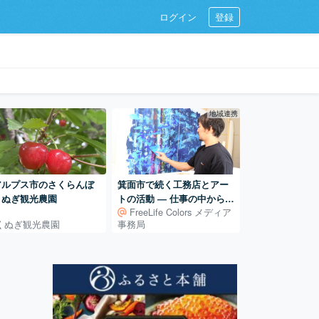
ログイン
登録
地域連携
アルプス市のさくらんぼ
箕面市で続く工務店とアー
くぬぎ観光農園
トの活動 ― 仕事の中から広
FreeLife Colors メディア
がるアート制作
くぬぎ観光農園
事務局