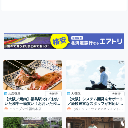
公式
公式
お店/体験
人/団体
大阪府
大阪府
【大阪／焼肉】福島駅3分／おお
【大阪】システム開発をサポート
いた和牛一頭買い！おおいた和牛
／経験豊富なスタッフが対応いた
専門焼肉店。
します！
ニューブンゴ 福島本店
（株）ソフトウェアマネジメントセンター
タイアップ
地域連携