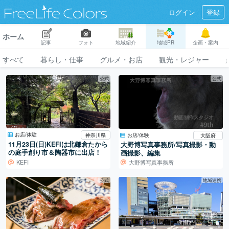
ログイン
登録
ホーム
記事
フォト
地域紹介
地域PR
企画・案内
すべて
暮らし・仕事
グルメ・お店
観光・レジャー
公式
公式
お店/体験
お店/体験
神奈川県
大阪府
11月23日(日)KEFIは北鎌倉たから
大野博写真事務所/写真撮影・動
の庭手創り市＆陶器市に出店！
画撮影、編集
KEFI
大野博写真事務所
公式
地域連携