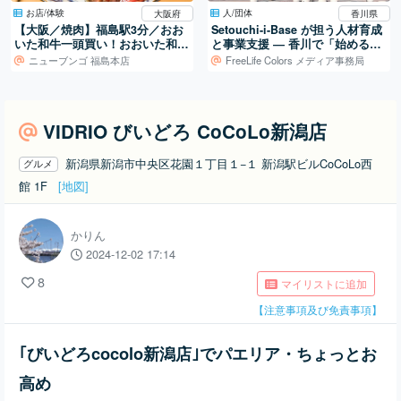
お店/体験
人/団体
大阪府
香川県
【大阪／焼肉】福島駅3分／おお
Setouchi-i-Base が担う人材育成
いた和牛一頭買い！おおいた和牛
と事業支援 ― 香川で「始める」
専門焼肉店。
を支える拠点
ニューブンゴ 福島本店
FreeLife Colors メディア事務局
VIDRIO びいどろ CoCoLo新潟店
新潟県新潟市中央区花園１丁目１−１ 新潟駅ビルCoCoLo西
グルメ
館 1F
[地図]
かりん
2024-12-02 17:14
8
マイリストに追加
【注意事項及び免責事項】
｢びいどろcocolo新潟店｣でパエリア・ちょっとお
高め