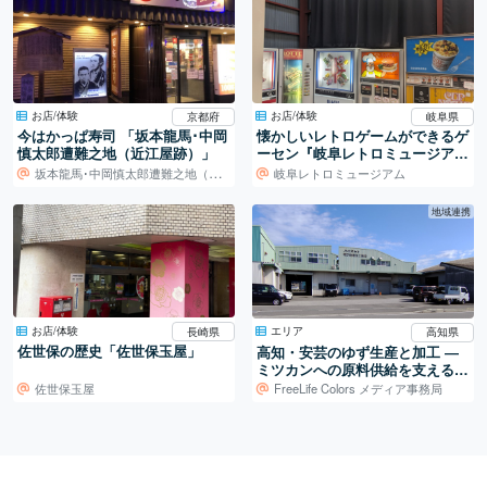
お店/体験
お店/体験
京都府
岐阜県
今はかっぱ寿司 「坂本龍馬･中岡
懐かしいレトロゲームができるゲ
慎太郎遭難之地（近江屋跡）」
ーセン『岐阜レトロミュージア
ム』
坂本龍馬･中岡慎太郎遭難之地（近江屋跡）
岐阜レトロミュージアム
地域連携
お店/体験
エリア
長崎県
高知県
佐世保の歴史「佐世保玉屋」
高知・安芸のゆず生産と加工 ―
ミツカンへの原料供給を支える仕
組み
佐世保玉屋
FreeLife Colors メディア事務局