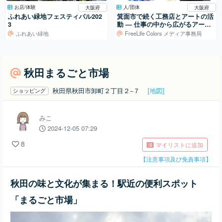
お店/体験
人/団体
大阪府
大阪府
ふれあい緑地フェスティバル202
箕面市で続く工務店とアートの活
3
動 ― 仕事の中から広がるアート
制作
ふれあい緑地
FreeLife Colors メディア事務局
秋田まるごと市場
秋田県秋田市卸町２丁目２−７
[地図]
ショッピング
みこ
2024-12-05 07:29
8
マイリストに追加
【注意事項及び免責事項】
秋田の味と文化が集まる！駅近の便利スポット
「まるごと市場」