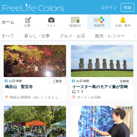
ログイン
登録
ホーム
記事
フォト
地域紹介
地域PR
企画・案内
すべて
暮らし・仕事
グルメ・お店
観光・レジャー
お店/体験
お店/体験
三重県
宮崎県
鳴谷山 聖宝寺
イースター島のモアイ像が宮崎
に！！
鳴谷山 聖寶寺（めいこくさん しょうぼうじ）
サンメッセ日南
地域連携