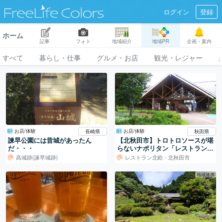
ログイン
登録
ホーム
記事
フォト
地域紹介
地域PR
企画・案内
すべて
暮らし・仕事
グルメ・お店
観光・レジャー
お店/体験
お店/体験
長崎県
秋田県
諫早公園には昔城があったん
【北秋田市】トロトロソースが堪
だ・・・
らないナポリタン「レストラン北
欧」
高城跡(諫早城跡)
レストラン北欧 - 北秋田市
地域連携