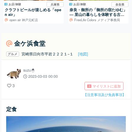
お店/体験
お店/体験
兵庫県
奈良県
クラフトビールが楽しめる「ope
奈良・御所の「御所の宿たゆむ」
n air」
― 里山の暮らしを体験する古民
家宿
open air 神戸元町店
FreeLife Colors メディア事務局
金ケ浜食堂
宮崎県日向市平岩２２２１−１
[地図]
グルメ
suzu🐣
2023-03-03 00:00
3
マイリストに追加
【注意事項及び免責事項】
定食