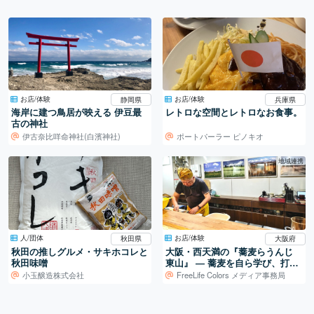
お店/体験
お店/体験
静岡県
兵庫県
海岸に建つ鳥居が映える 伊豆最
レトロな空間とレトロなお食事。
古の神社
伊古奈比咩命神社(白濱神社)
ポートパーラー ピノキオ
地域連携
人/団体
お店/体験
秋田県
大阪府
秋田の推しグルメ・サキホコレと
大阪・西天満の『蕎麦らうんじ
秋田味噌
東山』 ― 蕎麦を自ら学び、打ち
続ける日常
小玉醸造株式会社
FreeLife Colors メディア事務局