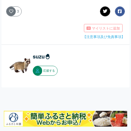
3
マイリストに追加
【注意事項及び免責事項】
suzu🐣
応援する