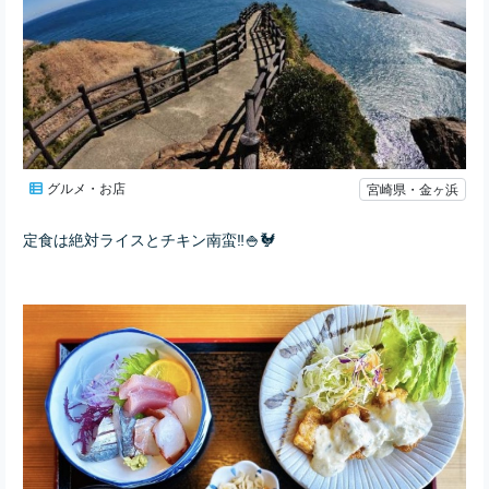
グルメ・お店
宮崎県・金ヶ浜
定食は絶対ライスとチキン南蛮‼︎🍚🐓