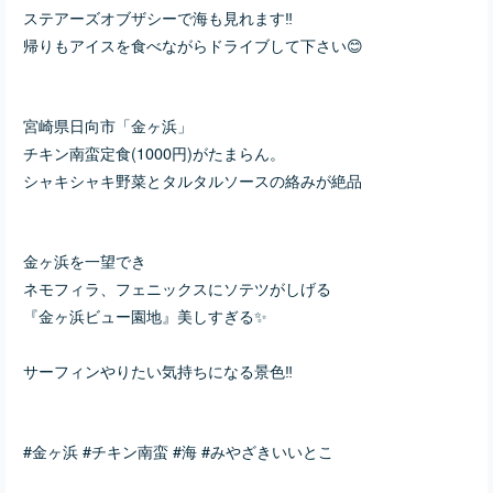
ステアーズオブザシーで海も見れます‼︎
帰りもアイスを食べながらドライブして下さい😊
宮崎県日向市「金ヶ浜」
チキン南蛮定食(1000円)がたまらん。
シャキシャキ野菜とタルタルソースの絡みが絶品
金ヶ浜を一望でき
ネモフィラ、フェニックスにソテツがしげる
『金ヶ浜ビュー園地』美しすぎる✨
サーフィンやりたい気持ちになる景色‼︎
#金ヶ浜 #チキン南蛮 #海 #みやざきいいとこ