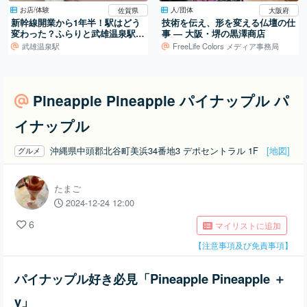
お店/体験
人/団体
佐賀県
大阪府
新幹線開業から1年半！駅はどう
技術を伝え、形を変える仏壇の仕
変わった？ふらりと武雄温泉駅
事 ― 大阪・堺の黒澤商店
へ。
武雄温泉駅
FreeLife Colors メディア事務局
Pineapple Pineapple パイナップル パ
イナップル
沖縄県中頭郡北谷町美浜34番地3 デポセントラル 1F
[地図]
グルメ
たまご
2024-12-24 12:00
6
マイリストに追加
【注意事項及び免責事項】
パイナップル好き必見「Pineapple Pineapple ＋
y」