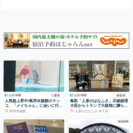
お店/体験
お店/体験
三重県
鳥取県
人気急上昇中!鳥羽水族館のラッ
鳥取「人形のはなふさ」石破総理
コ、「メイちゃん」に会いに行こ
大臣からトランプ大統領に贈られ
う!
た兜飾り
鳥羽水族館
人形のはなふさ 米子店
地域連携