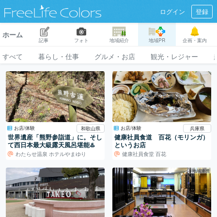
ログイン
登録
ホーム
記事
フォト
地域紹介
地域PR
企画・案内
すべて
暮らし・仕事
グルメ・お店
観光・レジャー
お店/体験
お店/体験
和歌山県
兵庫県
世界遺産「熊野参詣道」に。そし
健康社員食道 百花（モリンガ）
て西日本最大級露天風呂堪能♨️
というお店
わたらせ温泉 ホテルやまゆり
健康社員食堂 百花
地域連携