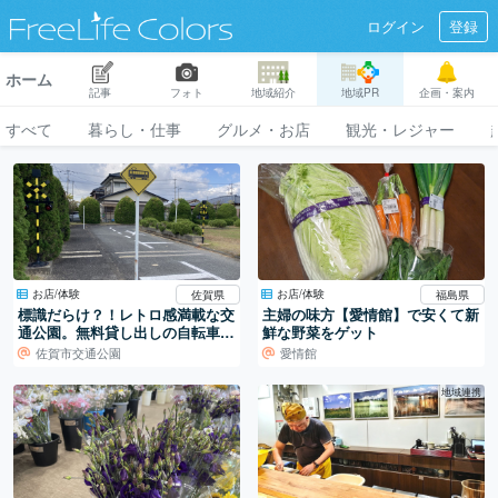
ログイン
登録
ホーム
記事
フォト
地域紹介
地域PR
企画・案内
すべて
暮らし・仕事
グルメ・お店
観光・レジャー
お店/体験
お店/体験
佐賀県
福島県
標識だらけ？！レトロ感満載な交
主婦の味方【愛情館】で安くて新
通公園。無料貸し出しの自転車で
鮮な野菜をゲット
プチサイクリング♪
佐賀市交通公園
愛情館
地域連携