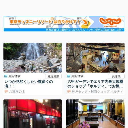
お店/体験
お店/体験
鹿児島県
兵庫県
いつか見尽くしたい数多くの
六甲ガーデンでエリア内最大規模
滝！！
のショップ「ホルティ」でお気に
入りを見つけよう
八瀬尾の滝
神戸セレクト雑貨ショップ ホルティ
地域連携