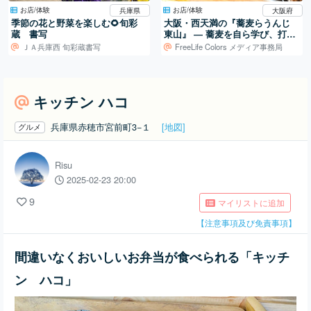
お店/体験
お店/体験
兵庫県
大阪府
季節の花と野菜を楽しむ🌻旬彩
大阪・西天満の『蕎麦らうんじ
蔵 書写
東山』 ― 蕎麦を自ら学び、打ち
続ける日常
ＪＡ兵庫西 旬彩蔵書写
FreeLife Colors メディア事務局
キッチン ハコ
兵庫県赤穂市宮前町3−１
[地図]
グルメ
Risu
2025-02-23 20:00
9
マイリストに追加
【注意事項及び免責事項】
間違いなくおいしいお弁当が食べられる「キッチ
ン ハコ」