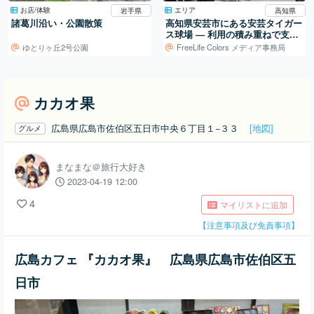
お店/体験
エリア
岩手県
高知県
諸葛川沿い・公園散策
高知県安芸市にある安芸タイガー
ス球場 ― 利用の積み重ねで支え
られる地域の球場
ゆとりヶ丘2号公園
FreeLife Colors メディア事務局
カカオ果
広島県広島市佐伯区五日市中央６丁目１−３３
[地図]
グルメ
まなまな＠旅行大好き
2023-04-19 12:00
4
マイリストに追加
【注意事項及び免責事項】
広島カフェ 『カカオ果』 広島県広島市佐伯区五
日市