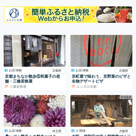
お店/体験
お店/体験
京都府
京都府
京都まちなか散歩⑤和菓子の老
京町屋で味わう、京野菜のピザと
舗・三條若狭屋
名物デザートピザ
三條若狭屋
エンボカ京都
地域連携
お店/体験
人/団体
埼玉県
大阪府