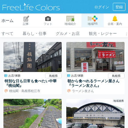
ログイン
登録
ホーム
記事
フォト
地域紹介
地域PR
企画・案内
すべて
暮らし・仕事
グルメ・お店
観光・レジャー
お店/体験
お店/体験
島根県
島根県
特別な日も日常も食べたい中華
朝から食べれるラーメン屋さん
『桃仙閣』
『ラーメン友さん』
桃仙閣 - 島根県松江市
ラーメン友さん
地域連携