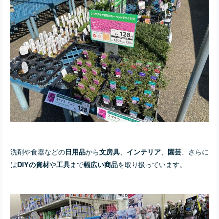
洗剤や食器などの
から
、
、
、さらに
日用品
文房具
インテリア
園芸
は
や
まで
を取り扱っています。
DIYの資材
工具
幅広い商品