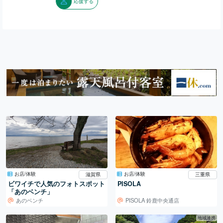
応援する
お店/体験
お店/体験
滋賀県
三重県
ビワイチで人気のフォトスポット
PISOLA
「あのベンチ」
あのベンチ
PISOLA 鈴鹿中央通店
地域連携