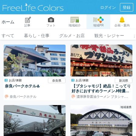
ログイン
登録
ホーム
記事
フォト
地域紹介
地域PR
企画・案内
すべて
暮らし・仕事
グルメ・お店
観光・レジャー
お店/体験
お店/体験
奈良県
新潟県
奈良パークホテル♨️
【ブタシャモジ】絶品！こってり
好きにおすすめラーメン♪特濃
「豚ソバ」
奈良パークホテル
濃厚豚骨醤油ラーメン ブタシャモジ本店
地域連携