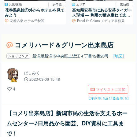
お店/体験
エリア
岩手県
高知県
花巻温泉旅①外からホテルを見て
高知県安芸市にある安芸タイガー
みよう
ス球場 ― 利用の積み重ねで支え
られる地域の球場
花巻温泉 ホテル千秋閣
FreeLife Colors メディア事務局
コメリハード＆グリーン出来島店
新潟県新潟市中央区上近江４丁目12番20号
[地図]
ショッピング
ばしみく
2023-03-06 15:48
4
マイリストに追加
【注意事項及び免責事項】
【コメリ出来島店】新潟市民の生活を支えるホー
ムセンター♪日用品から園芸、DIY資材に工具ま
で！