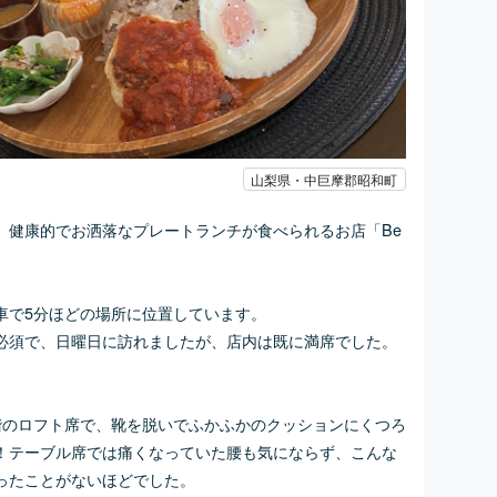
山梨県・中巨摩郡昭和町
、健康的でお洒落なプレートランチが食べられるお店「Be
！
車で5分ほどの場所に位置しています。
必須で、日曜日に訪れましたが、店内は既に満席でした。
。
階のロフト席で、
靴を脱いでふかふか
のクッションにくつろ
！テーブル席では痛くなっていた腰も気にならず、
こんな
ったことがないほどでした。