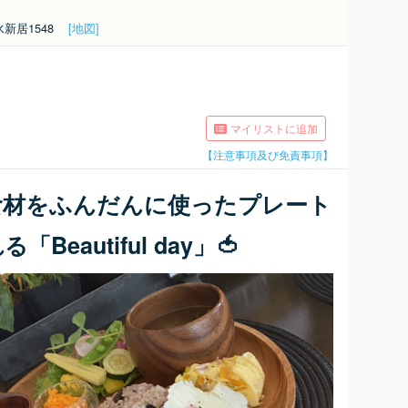
新居1548
[地図]
マイリストに追加
【注意事項及び免責事項】
食材をふんだんに使ったプレート
eautiful day」🍅