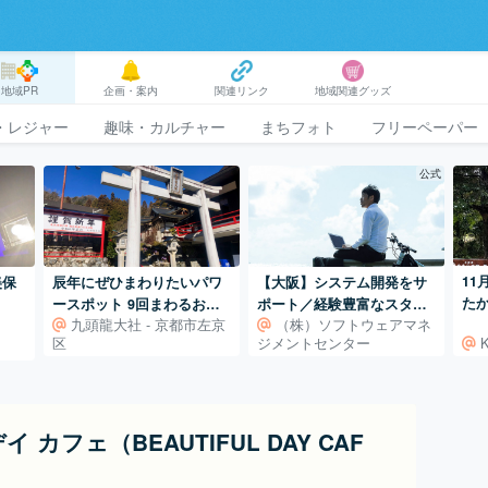
地域PR
企画・案内
関連リンク
地域関連グッズ
・レジャー
趣味・カルチャー
まちフォト
フリーペーパー
公式
11
美保
辰年にぜひまわりたいパワ
【大阪】システム開発をサ
た
ースポット 9回まわるお千
ポート／経験豊富なスタッ
九頭龍大社 - 京都市左京
（株）ソフトウェアマネ
市
度の「九頭龍大社」
フが対応いたします！
区
ジメントセンター
カフェ（BEAUTIFUL DAY CAF