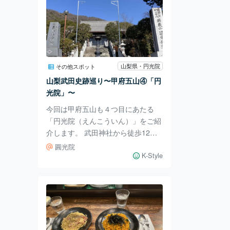
山梨県・円光院
その他スポット
山梨武田史跡巡り〜甲府五山④「円
光院」〜
今回は甲府五山も４つ目にあたる
「円光院（えんこういん）」をご紹
介します。 武田神社から徒歩12分
の岩窪（いわくぼ）町という地名の
圓光院
場所にある円光院ですが、武田信虎
K-Style
公が甲府に移すまで代々武田家が本
拠としていた笛吹市石和町にあった
清光寺が前身となります。 その清
光寺を室町中期に武田信守（のぶも
り）公（※「甲府五山③ 東光寺」に
登場しました）が、父信重（のぶし