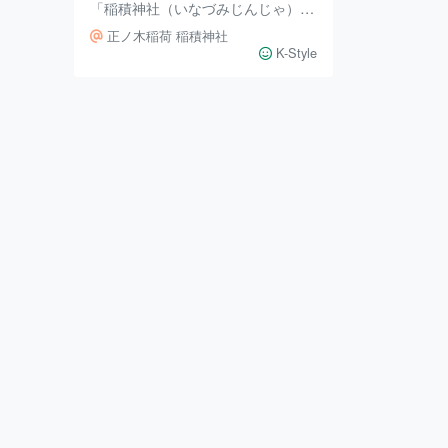
「稲積神社（いなづみじんじゃ）」
をご紹介します。 ここ稲積神社は
正ノ木稲荷 稲積神社
約2008年前、五穀豊穣を祈願する
K-Style
ため今の甲府城（舞鶴城）のあたり
に作られて一条忠頼（いちじょうた
だより）一族に崇敬されました。
「宇迦之御魂大神（うかのみたまの
おおかみ）」と「大宮能売大神（お
おみやのめのおおかみ）」という神
様が祀られており、五穀豊穣だけで
なく「商売繁盛」「飲食業繁栄」な
ど、生活に密着した衣食住に関わる
ご利益を得られる神社です。 甲斐
国の領主が浅野長政（