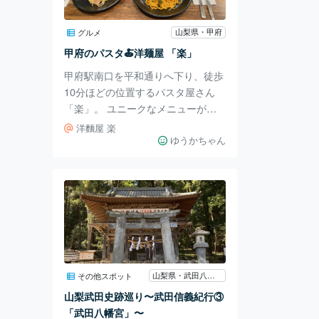
げ）の菩提寺として再興し「成就
院」と改めました。 その後、信玄
山梨県・甲府
グルメ
公の代になってから現在の地に移さ
甲府のパスタ🍝洋麺屋 「楽」
れたといことです。 この「円光
甲府駅南口を平和通りへ下り、徒歩
院」という名称ですが、
10分ほどの位置するパスタ屋さん
「楽」。 ユニークなメニューがた
くさんです。 私はうに・いか、友
洋麵屋 楽
人はカルボナーラを注文しました🦑
ゆうかちゃん
うに・いかは、お酒が少々効いてい
て大人なお味でした。うにを普段あ
まり好まないタイプではあります
が、ここのうにはサラッと食べられ
ます✨ 濃厚で美味しかったです🤤
店内はお昼時でしたので満席に近い
状態でしたが、カウンター席にすぐ
ご案内していただけました。 アク
山梨県・武田八幡宮
その他スポット
セスも良好でおすすめのパスタ屋さ
山梨武田史跡巡り〜武田信義紀行③
んです！ 洋麵屋 楽 〒400-0031 山
「武田八幡宮」〜