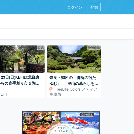
ログイン
登録
公式
地域連携
月23日(日)KEFIは北鎌倉
奈良・御所の「御所の宿た
からの庭手創り市＆陶器
ゆむ」 ― 里山の暮らしを体
FreeLife Colors メディア
に出店！
験する古民家宿
KEFI
事務局