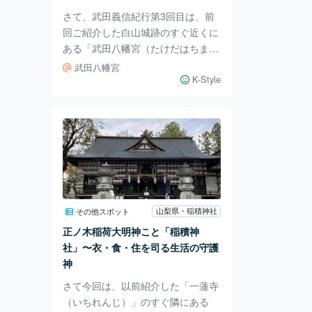
梨県甲
さて、武田義信紀行第3回目は、前
回ご紹介した白山城跡のすぐ近くに
ある「武田八幡宮（たけだはちまん
ぐう）」をご紹介します。 この武
武田八幡宮
田八幡宮は、嵯峨（さが）天皇の勅
K-Style
命（ちょくめい）により創建されま
した。勅命とは、天皇の命令のこと
です。 最初、822年（弘仁13年）、
大分県の「宇佐（うさ）八幡宮」を
勧請（かんじょう）し、859〜876
年（貞観年間）には京都の「石清水
（いわしみず）八幡宮」の分霊を勧
請したと言われています。 勧請と
山梨県・稲積神社
その他スポット
は、神社の分身や分霊を他の地に移
正ノ木稲荷大明神こと「稲積神
して祭ることです。 そもそもこと
社」〜衣・食・住を司る生活の守護
の発端は、
神
さて今回は、以前紹介した「一蓮寺
（いちれんじ）」のすぐ隣にある