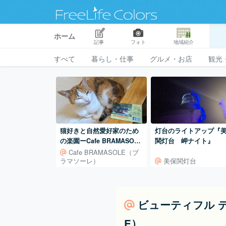
ホーム
記事
フォト
地域紹介
すべて
暮らし・仕事
グルメ・お店
観光
猫好きと自然愛好家のため
灯台のライトアップ『
の楽園ーCafe BRAMASOLE
関灯台 岬ナイト』
（ブラマソーレ）ー
Cafe BRAMASOLE（ブ
ラマソーレ）
美保関灯台
ビューティフル デイ 
E）