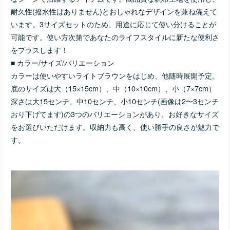
め、用途に応じて使い分け
耐久性(撥水性はありません)とおしゃれなデザインを兼ね備えて
ることが可能です。使い方
次第であなたのライフスタ
います。3サイズセットのため、用途に応じて使い分けることが
イルに新たな便利さをプラ
可能です。使い方次第であなたのライフスタイルに新たな便利さ
スします！■ カラー/サイズ/
をプラスします！
バリエーション カラーは使
いやすいライトブラウンを
■ カラー/サイズ/バリエーション
はじめ、他随時展開予定。
カラーは使いやすいライトブラウンをはじめ、他随時展開予定。
底のサイズは大（15×15c
m）、中（10×10cm）、小
底のサイズは大（15×15cm）、中（10×10cm）、小（7×7cm）
（7×7cm）深さは大15セン
深さは大15センチ、中10センチ、小10センチ(画像は2〜3センチ
チ、中10センチ、小10セン
おり下げてます)の3つのバリエーションがあり、お好きなサイズ
チ(画像は2〜3センチおり下
げてます)の3つのバリエー
をお選びいただけます。収納力も高く、使い勝手の良さが魅力で
ションがあり、お好きなサ
す。
イズをお選びいただけま
す。収納力も高く、使い勝
手の良さが魅力です。■ 素
材/製造国 高品質な帆布を使
用しており、日本で丁寧に
手作りされています。耐久
性に優れ、長く愛用いただ
ける一品です。軽量で持ち
運びやすく、日常生活のパ
ートナーとしてぴったりで