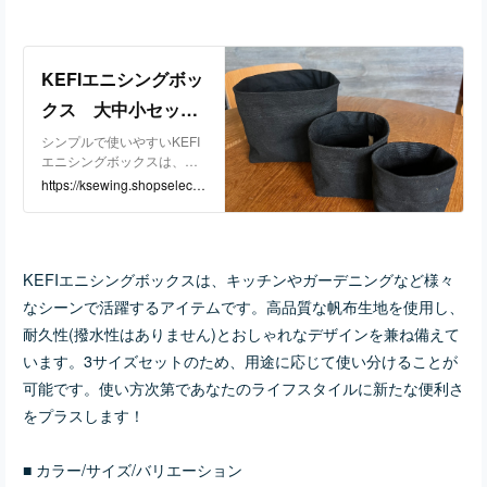
KEFIエニシングボッ
クス 大中小セッ
ト ブラック | KEFI
シンプルで使いやすいKEFI
エニシングボックスは、キ
powered by BASE
ッチンやガーデニングなど
https://ksewing.shopselect.n
様々なシーンで活躍するア
et/items/120991778
イテムです。高品質な帆布
生地を使用し、耐久性(撥水
性はありません)とおしゃれ
KEFIエニシングボックスは、キッチンやガーデニングなど様々
なデザインを兼ね備えてい
ます。3サイズセットのた
なシーンで活躍するアイテムです。高品質な帆布生地を使用し、
め、用途に応じて使い分け
耐久性(撥水性はありません)とおしゃれなデザインを兼ね備えて
ることが可能です。使い方
次第であなたのライフスタ
います。3サイズセットのため、用途に応じて使い分けることが
イルに新たな便利さをプラ
可能です。使い方次第であなたのライフスタイルに新たな便利さ
スします！■ カラー/サイズ/
をプラスします！
バリエーション カラーは使
いやすいブラックをはじめ
ライトブラウン他随時展開
■ カラー/サイズ/バリエーション
予定。底のサイズは大（15