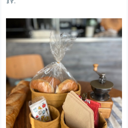
ます。
にもフィットします。あな
たのファッションや気分に
合わせて、自由に色を変え
て楽しむことができます。
■ 素材/製造国 厳選された高
品質な帆布を用いて、日本
で丁寧に手作りされていま
す。耐久性に富み、長い間
愛用いただけるお品です。
軽量設計なので、日常使い
にもぴったりです。 ■ お手
入れ/取り扱い注意事項 汚れ
がついた場合は、湿った布
で優しく拭き取ることが可
能です。直射日光での長時
間の保管はお避けいただ
き、風通しの良い場所で保
管してください。 ■ 発送・
注文に関する情報や注意事
項 ご注文後に製作を開始し
ますので、通常14営業日内
に発送いたします。サイズ
やカラーによって在庫状況
が異なるため、詳細は商品
ページをご確認ください。