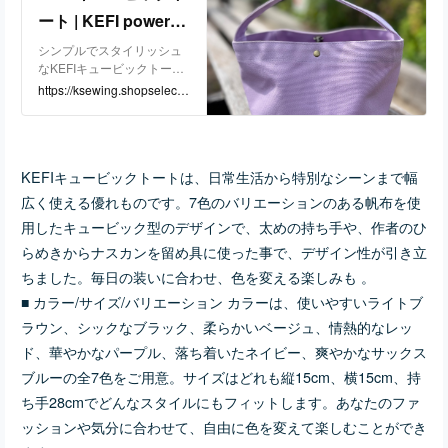
ート | KEFI powered
by BASE
シンプルでスタイリッシュ
なKEFIキュービックトート
は、日常生活から特別なシ
https://ksewing.shopselect.n
ーンまで幅広く使える優れ
et/items/121418161
ものです。7色のバリエーシ
ョンのある帆布を使用した
キュービック型のデザイン
KEFIキュービックトートは、日常生活から特別なシーンまで幅
で、太めの持ち手や、作者
のひらめきからナスカンを
広く使える優れものです。7色のバリエーションのある帆布を使
留め具に使った事で、デザ
用したキュービック型のデザインで、太めの持ち手や、作者のひ
イン性が引き立ちました。
毎日の装いに合わせ、色を
らめきからナスカンを留め具に使った事で、デザイン性が引き立
変える楽しみも ■ カラー/サ
ちました。毎日の装いに合わせ、色を変える楽しみも 。
イズ/バリエーション カラー
■ カラー/サイズ/バリエーション カラーは、使いやすいライトブ
は、使いやすいライトブラ
ウン、シックなブラック、
ラウン、シックなブラック、柔らかいベージュ、情熱的なレッ
柔らかいベージュ、情熱的
ド、華やかなパープル、落ち着いたネイビー、爽やかなサックス
なレッド、華やかなパープ
ル、落ち着いたネイビー、
ブルーの全7色をご用意。サイズはどれも縦15cm、横15cm、持
爽やかなサックスブルーの
ち手28cmでどんなスタイルにもフィットします。あなたのファ
全7色をご用意。サイズはど
ッションや気分に合わせて、自由に色を変えて楽しむことができ
れも縦15cm、横15cm、持
ち手28cmでどんなスタイル