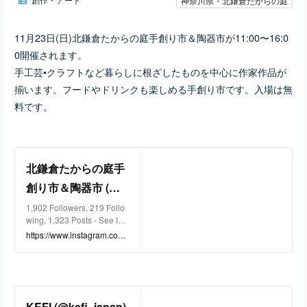
神奈川県・北鎌倉たからの庭
11月23日(日)北鎌倉たからの庭手創り市＆陶器市が11:00〜16:0
0開催されます。
手工芸•クラフトなど暮らしに根ざしたものを中心に作家作品が
揃います。フードやドリンクも楽しめる手創り市です。入場は無
料です。
北鎌倉たからの庭手
創り市＆陶器市 (@te
zukuriichi.takarano
1,902 Followers, 219 Follo
wing, 1,323 Posts - See Inst
niwa) • Instagram p
agram photos and videos fr
https://www.instagram.com/t
hotos and videos
om 北鎌倉たからの庭手創り
ezukuriichi.takaranoniwa?i
市＆陶器市 (@tezukuriichi.t
gsh=eWVycjFraXFsZjh0
akaranoniwa)
KEFI (@kefi_japan)