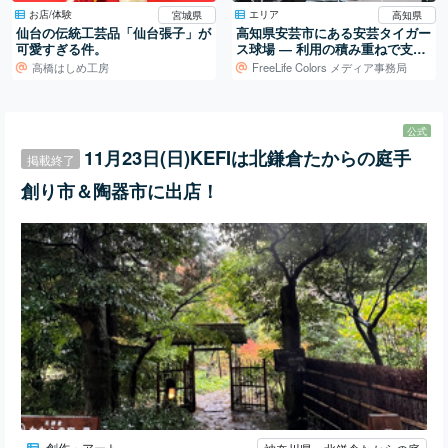
お店/体験
エリア
宮城県
高知県
仙台の伝統工芸品「仙台張子」が
高知県安芸市にある安芸タイガー
可愛すぎる件。
ス球場 ― 利用の積み重ねで支え
られる地域の球場
高橋はしめ工房
FreeLife Colors メディア事務局
公式
11月23日(日)KEFIは北鎌倉たからの庭手
掲載終了
創り市＆陶器市に出店！
創作・アート