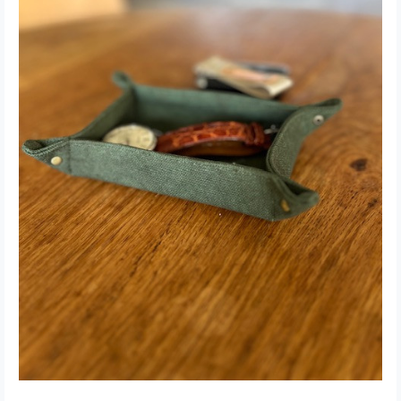
す。■ お手入れ/取り扱い注
意事項 汚れがついた場合は
湿った布で優しく拭き取る
ことが可能です。直射日光
での長時間の保管は避け、
風通しの良い場所で保管し
てください。■ 発送・注文
に関する情報や注意事項 ご
注文後に製作を開始します
ので、通常14営業日内に発
送いたします。サイズやカ
ラーによって在庫状況が異
なるため、詳細は商品ペー
ジをご確認ください。お急
ぎの場合は、お気軽にお問
い合わせください。■ その
他の情報や注意事項 商品の
具体的な内容やご質問がご
ざいましたら、ショップの
お問い合わせからご連絡い
ただければ、心を込めて丁
寧に対応いたします。KEFI
エニシングボックスで、毎
日の生活をより便利に、そ
してスタイリッシュに彩り