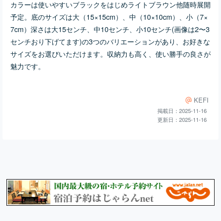
×15cm）、中（10×10c
カラーは使いやすいブラックをはじめライトブラウン他随時展開
m）、小（7×7cm）深さは
予定。底のサイズは大（15×15cm）、中（10×10cm）、小（7×
大15センチ、中10センチ、
7cm）深さは大15センチ、中10センチ、小10センチ(画像は2〜3
小10センチ(画像は2〜3セン
チおり下げてます)の3つの
センチおり下げてます)の3つのバリエーションがあり、お好きな
バリエーションがあり、お
サイズをお選びいただけます。収納力も高く、使い勝手の良さが
好きなサイズをお選びいた
魅力です。
だけます。収納力も高く、
使い勝手の良さが魅力で
す。■ 素材/製造国 高品質な
帆布を使用しており、日本
KEFI
で丁寧に手作りされていま
す。耐久性に優れ、長く愛
掲載日：2025-11-16
用いただける一品です。軽
更新日：2025-11-16
量で持ち運びやすく、日常
生活のパートナーとしてぴ
ったりです。■ お手入れ/取
り扱い注意事項 汚れがつい
た場合は湿った布で優しく
拭き取ることが可能です。
直射日光での長時間の保管
は避け、風通しの良い場所
で保管してください。■ 発
送・注文に関する情報や注
意事項 ご注文後に製作を開