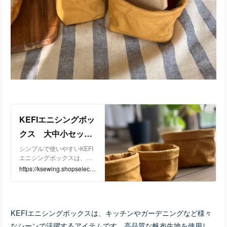
お急ぎの場合はお気軽にお
問い合わせください。 ■ そ
の他の情報や注意事項 商品
の具体的な内容やご質問が
ございましたら、ショップ
のお問い合わせからご連絡
いただければ、心を込めて
丁寧にご対応いたします。
KEFIキューブトートで、あ
なたの日常をさらにスタイ
リッシュに彩りましょう！
KEFIエニシングボッ
クス 大中小セッ
ト ライトブラウン |
シンプルで使いやすいKEFI
エニシングボックスは、キ
KEFI powered by B
ッチンやガーデニングなど
https://ksewing.shopselect.n
ASE
様々なシーンで活躍するア
et/items/118213613
イテムです。高品質な帆布
生地を使用し、耐久性(撥水
性はありません)とおしゃれ
KEFIエニシングボックスは、キッチンやガーデニングなど様々
なデザインを兼ね備えてい
ます。3サイズセットのた
なシーンで活躍するアイテムです。高品質な帆布生地を使用し、