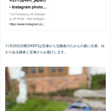
• Instagram photos
and videos
112 Followers, 43 Followin
g, 45 Posts - See Instagram
photos and videos from KE
https://www.instagram.com/
FI (@kefi_japan)
kefi_japan?igsh=NHk4YXM
4ZWk1ZGRj&utm_source=q
r
11月23日日曜日KEFIは宝塚から北鎌倉のたからの庭に出展。ゆ
かりある鎌倉と宝塚からお届けします。