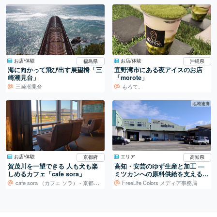
始しますので、通常14営業
日内に発送いたします。サ
イズやカラーによって在庫
状況が異なるため、詳細は
商品ページをご確認くださ
い。お急ぎの場合は、お気
軽にお問い合わせくださ
お店/体験
お店/体験
福島県
沖縄県
い。■ その他の情報や注意
海に向かって飛び出す展望橋「三
宜野湾市にある夜アイスのお店
事項 商品の具体的な内容や
崎潮見台」
「morote」
ご質問がございましたら、
三崎潮見台
もろて。
ショップのお問い合わせか
らご連絡いただければ、心
地域連携
を込めて丁寧に対応いたし
ます。KEFIエニシングボッ
クスで、毎日の生活をより
便利に、そしてスタイリッ
シュに彩りましょう！
お店/体験
エリア
京都府
高知県
賀茂川を一望できる 人も犬も楽
高知・安芸のゆず生産と加工 ―
しめるカフェ「cafe sora」
ミツカンへの原料供給を支える仕
組み
cafe sora （カフェ ソラ） - 京都府京都市
FreeLife Colors メディア事務局