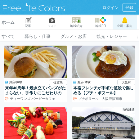
ログイン
登録
ホーム
記事
フォト
地域紹介
地域PR
企画・案内
すべて
暮らし・仕事
グルメ・お店
観光・レジャー
お店/体験
お店/体験
佐賀県
大阪府
来年40周年！焼き立てバンズがた
本格フレンチが手頃な値段で楽し
まらない、手作りにこだわりのハ
める【プチ・ボヌール】
ンバーガー店。
ティーワンズ バーガーカフェ
プチボヌール - 大阪府阪南市
地域連携