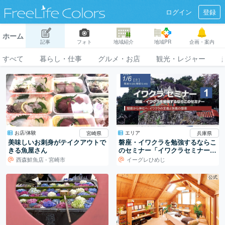
ログイン
登録
ホーム
記事
フォト
地域紹介
地域PR
企画・案内
すべて
暮らし・仕事
グルメ・お店
観光・レジャー
お店/体験
エリア
宮崎県
兵庫県
美味しいお刺身がテイクアウトで
磐座・イワクラを勉強するならこ
きる魚屋さん
のセミナー「イワクラセミナー
1」開催
西森鮮魚店 - 宮崎市
イーグレひめじ
公式