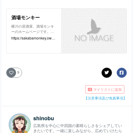
酒場モンキー
横川の居酒屋、酒場モンキ
ーのホームページです。お
店の基本情報やおすすめ料
https://sakabamonkey.owst.j
理の「２時間飲み放題付５
p/
３００円コース ★モンキ
ーハンバーグも含むおすす
め料理とドリンク充実おす
すめコース」「★広島グル
メ！！こうね刺の炙り★」
9
「★当店一押しの名物料
理！！！モンキーハンバー
グ★」をはじめとしたメニ
マイリストに追加
ュー情報などをご紹介して
います。
【注意事項及び免責事項】
shinobu
広島県を中心に中四国の素晴らしさをシェアしてい
きたいです。一緒に楽しみながら、広めていけたら