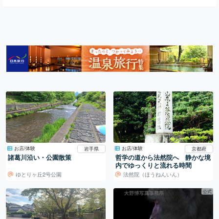
お店/体験
お店/体験
岩手県
京都府
諸葛川沿い・公園散策
哲学の道から法然院へ 静かな境
内でゆっくりと流れる時間
ゆとりヶ丘2号公園
法然院（ほうねんいん）
公式