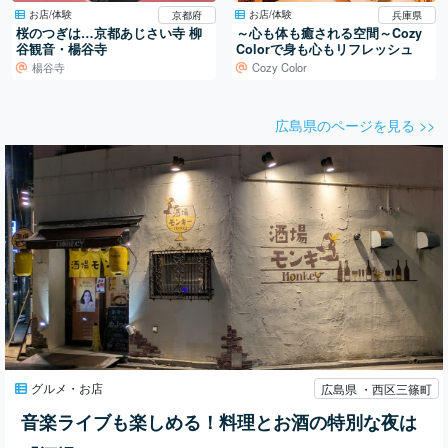
お店/体験
お店/体験
京都府
兵庫県
桜のつぎは…京都あじさい寺 柳
～心も体も癒される空間～Cozy
谷観音・楊谷寺
Colorで身も心もリフレッシュ
楊谷寺
Cozy Color
広島県のページを見る >>
グルメ・お店
広島県 ・西区三篠町
音楽ライブも楽しめる！料理とお酒の特別な夜は