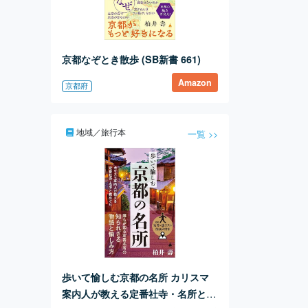
京都なぞとき散歩 (SB新書 661)
Amazon
京都府
地域／旅行本
一覧 >>
歩いて愉しむ京都の名所 カリスマ
案内人が教える定番社寺・名所と味