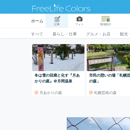
ホーム
記事
フォト
地域紹介
すべて
暮らし・仕事
グルメ・お店
観光
冬は雪の回廊と化す『月あ
市民の憩いの場「札幌
かりの庭』＠月岡温泉
の森」
月あかりの庭
札幌芸術の森