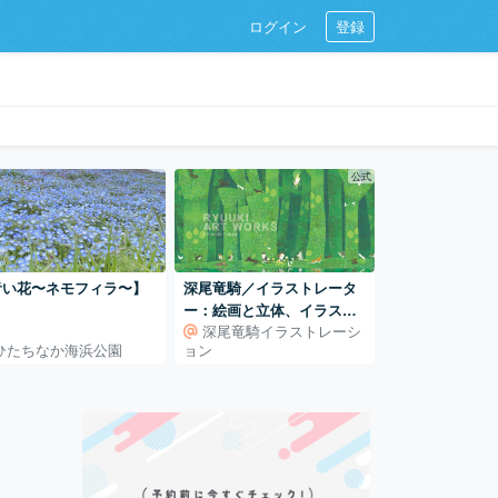
ログイン
登録
公式
青い花〜ネモフィラ〜】
深尾竜騎／イラストレータ
ー：絵画と立体、イラスト
深尾竜騎イラストレーシ
レーションの世界
ひたちなか海浜公園
ョン