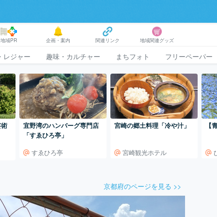
地域PR
企画・案内
関連リンク
地域関連グッズ
・レジャー
趣味・カルチャー
まちフォト
フリーペーパー
芸術
宜野湾のハンバーグ専門店
宮崎の郷土料理「冷や汁」
【
「すゑひろ亭」
すゑひろ亭
宮崎観光ホテル
京都府のページを見る >>