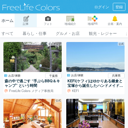
ログイン
登録
ホーム
記事
フォト
地域紹介
地域PR
企画・案内
すべて
暮らし・仕事
グルメ・お店
観光・レジャー
タイアップ
公式
お店/体験
お店/体験
兵庫県
千葉県
KEFI(ケフィ)はゆかりある鎌倉と
森の中で過ごす “手ぶらBBQ＆キ
宝塚から誕生したハンドメイドブ
ャンプ” という時間
ランド
KEFI
FreeLife Colors メディア事務局
公式
地域連携