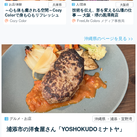
お店/体験
人/団体
兵庫県
大阪府
～心も体も癒される空間～Cozy
技術を伝え、形を変える仏壇の仕
Colorで身も心もリフレッシュ
事 ― 大阪・堺の黒澤商店
Cozy Color
FreeLife Colors メディア事務局
沖縄県のページを見る >>
グルメ・お店
沖縄県 ・浦添・宜野湾
浦添市の洋食屋さん「YOSHOKUDOミナトヤ」