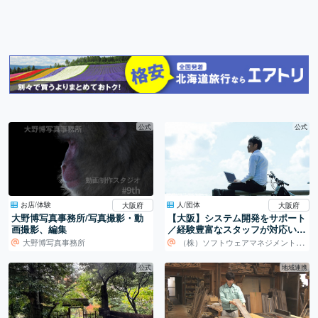
公式
公式
お店/体験
人/団体
大阪府
大阪府
大野博写真事務所/写真撮影・動
【大阪】システム開発をサポート
画撮影、編集
／経験豊富なスタッフが対応いた
します！
大野博写真事務所
（株）ソフトウェアマネジメントセンター
公式
地域連携