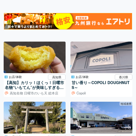
お店/体験
お店/体験
高知県
香川県
【高知】カリッ！ほくっ！日曜市
甘い香り～COPOLI DOUGHNUT
名物“いもてん”が美味しすぎる♪
S～
『大平商店』
高知名物 日曜市のいも天 総本店
Copoli
地域連携