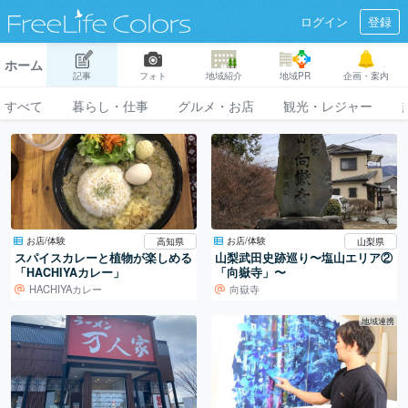
ログイン
登録
ホーム
記事
フォト
地域紹介
地域PR
企画・案内
すべて
暮らし・仕事
グルメ・お店
観光・レジャー
お店/体験
お店/体験
高知県
山梨県
スパイスカレーと植物が楽しめる
山梨武田史跡巡り〜塩山エリア②
「HACHIYAカレー」
「向嶽寺」〜
HACHIYAカレー
向嶽寺
地域連携