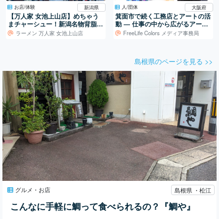
お店/体験
人/団体
新潟県
大阪府
【万人家 女池上山店】めちゃう
箕面市で続く工務店とアートの活
まチャーシュー！新潟名物背脂こ
動 ― 仕事の中から広がるアート
ってりラーメン
制作
ラーメン 万人家 女池上山店
FreeLife Colors メディア事務局
島根県のページを見る >>
グルメ・お店
島根県 ・松江
こんなに手軽に鯛って食べられるの？『鯛や』