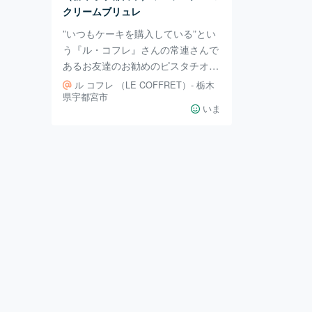
クリームブリュレ
”いつもケーキを購入している”とい
う『ル・コフレ』さんの常連さんで
あるお友達のお勧めのピスタチオ味
の”ワンランク上のクリームブリュ
ル コフレ （LE COFFRET）- 栃木
レ”を初体験。濃厚なピスタチオの
県宇都宮市
いま
クリームの大人の甘さは、一味も二
味も違いました。 この日は、ピス
タチオで統一しました。 以前、こ
ちらのマカロンをお友達ご家族へプ
レゼントしたら”マカロン愛が芽生
えました！”と大好評いただき…今
回はプレゼントしていただきました
♩お口の中にお洒落な幸せな世界が
広がります。 ・・・・ ・・・・ よ
くお客様から「どれがおすすめです
か」と聞かれま