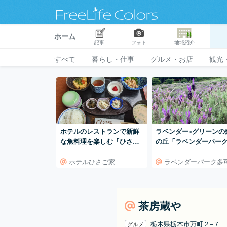
ホーム
記事
フォト
地域紹介
すべて
暮らし・仕事
グルメ・お店
観光
ホテルのレストランで新鮮
ラベンダー×グリーンの
な魚料理を楽しむ『ひさご
の丘「ラベンダーパー
家』
可」
ホテルひさご家
ラベンダーパーク多
茶房蔵や
栃木県栃木市万町２−７
グルメ