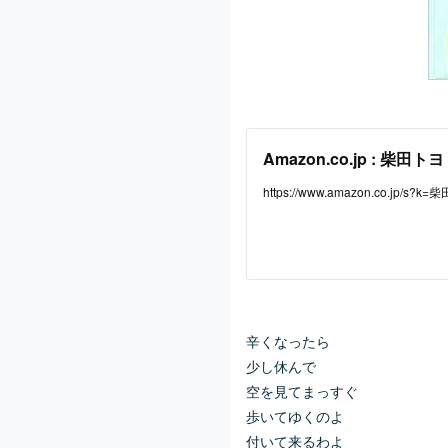
Amazon.co.jp : 柴田トヨ
https://www.amazon.co.jp/s?k
408923&hvadid=649184957174&
argid=kwd-332443110416&hyda
p-ad-ap=0&tag=yahhyd-22&ref=
辛くなったら
少し休んで
空を見てまっすぐ
歩いてゆくのよ
付いて来るわよ