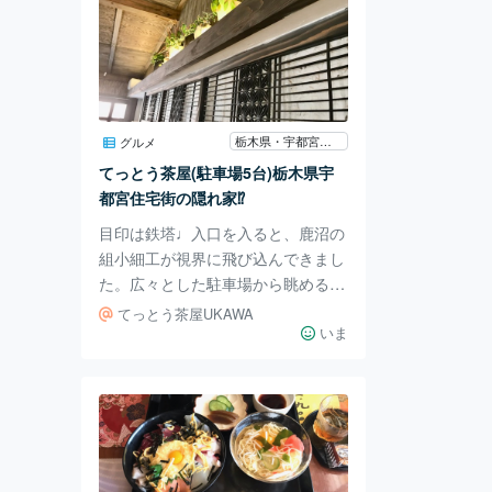
栃木県・宇都宮鉄塔
グルメ
てっとう茶屋(駐車場5台)栃木県宇
都宮住宅街の隠れ家⁉
目印は鉄塔♩入口を入ると、鹿沼の
組小細工が視界に飛び込んできまし
た。広々とした駐車場から眺める和
風な佇まいも素敵です。 季節を感
てっとう茶屋UKAWA
じる盛り付けとお野菜も沢山、優し
いま
いお味でした。 お雛様の季節。陶
器の作品。よく観ると、ビーズのよ
うなデコレーションでできたお雛様
の髪飾りは珍しいですね。 デザー
トタイム♩棚にさりげなく置かれて
いる『パリ アパートメント』とい