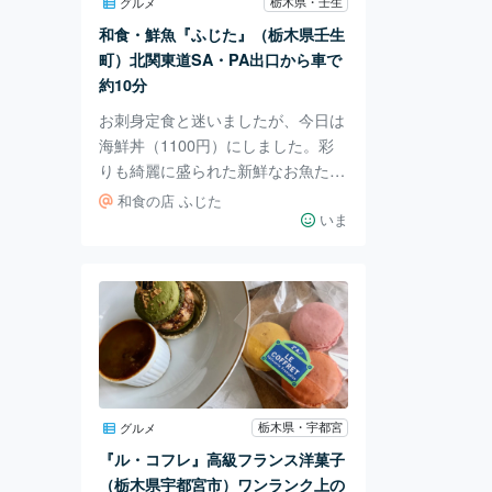
のできる優良店です。
栃木県・壬生
グルメ
和食・鮮魚『ふじた』（栃木県壬生
町）北関東道SA・PA出口から車で
約10分
お刺身定食と迷いましたが、今日は
海鮮丼（1100円）にしました。彩
りも綺麗に盛られた新鮮なお魚た
ち。。。(●'◡'●)海なし県でいただく
和食の店 ふじた
海の恵み…良心的な価格で新鮮…ほ
いま
んとうに有難いことです。 ころも
のサクサク感… お店の看板や店内
の内装のアクセントは藤色で統一さ
れ（偶然でしょうか。お醤油のパッ
ケージも）、落ち着いて過ごせま
す。お座敷とテーブル席があるの
で、正座が苦手な人でも安心です。
栃ナビ
栃木県・宇都宮
グルメ
『ル・コフレ』高級フランス洋菓子
（栃木県宇都宮市）ワンランク上の