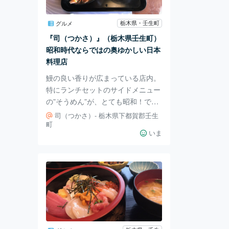
うお洒落なアート本とともに…
栃木県・壬生町
グルメ
『司（つかさ）』（栃木県壬生町）
昭和時代ならではの奥ゆかしい日本
料理店
鰻の良い香りが広まっている店内。
特にランチセットのサイドメニュー
の”そうめん”が、とても昭和！です
（写真は、ランチセットの海鮮
司（つかさ）- 栃木県下都賀郡壬生
丼）。 カニカマ、わかめ、ミカン
町
いま
など…彩り豊かな盛り付けで目を楽
しませてくれます。お料理も店内の
雰囲気も良心的なお値段も…”昭和
そのまま”。この時代ならではの丁
寧さや奥ゆかしさが感じられ、和み
のひとときを過ごすごとができま
す。 現代人が忘れそうになってい
る大切な何かに気持ちをむけること