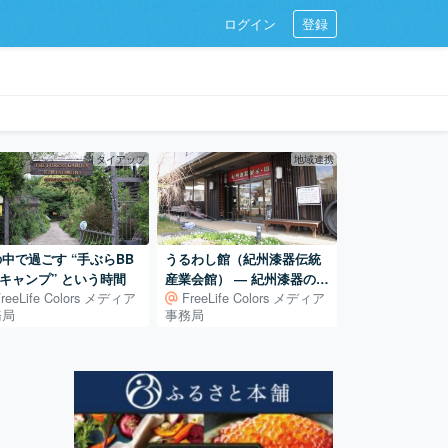
ログイン
登録
タイアップ
地域連携
中で過ごす “手ぶらBB
うるわし館（紀州漆器伝統
キャンプ” という時間
産業会館） ― 紀州漆器の展
FreeLife Colors メディア
FreeLife Colors メディア
示・体験・販売を担う産地
務局
事務局
の拠点