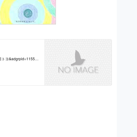
=柴田トヨ&adgrpid=115515
hvdev=c&hvqmt=e&hvt
dcr=16034_13644377&j
pd_sl_1gbqx4d6o1_e