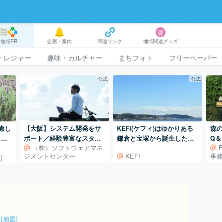
地域PR
企画・案内
関連リンク
地域関連グッズ
・レジャー
趣味・カルチャー
まちフォト
フリーペーパー
公式
公式
KEFI(ケフィ)はゆかりある
癒し
【大阪】システム開発をサ
森の
鎌倉と宝塚から誕生したハ
ク多
ポート／経験豊富なスタッ
Q＆
（株）ソフトウェアマネ
ンドメイドブランド
フが対応いたします！
ジメントセンター
KEFI
事
可
[地図]