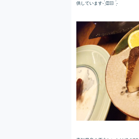
供しています- ̗̀👏🏻 ̖́-