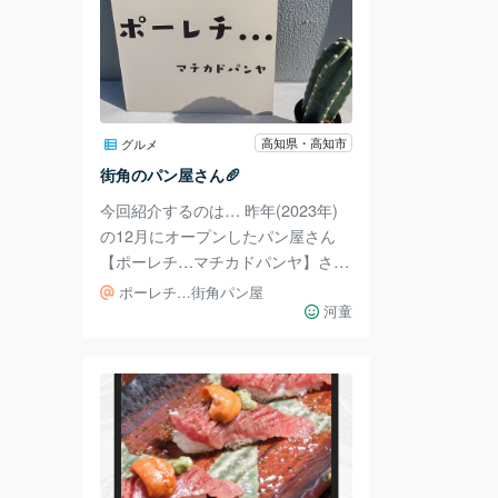
高知県・高知市
グルメ
街角のパン屋さん🥖
今回紹介するのは… 昨年(2023年)
の12月にオープンしたパン屋さん
【ポーレチ…マチカドパンヤ】さん
です💡´- 小さなお店ですが店内に入
ポーレチ…街角パン屋
ると数十種類ものパンが並んでいる
河童
のでびっくりします😳!!! 沢山悩んで
買ったパンがこちら👇🏻 チョコ好き
なので偏りました、笑 この日は天
気が良かったので海を見ながら食べ
ましたԅ(¯﹃¯ԅ) 私のお気に入りは
ハート型のパンの横にあるパン「ち
ょこのチャバッタ」です🤤 噛めば