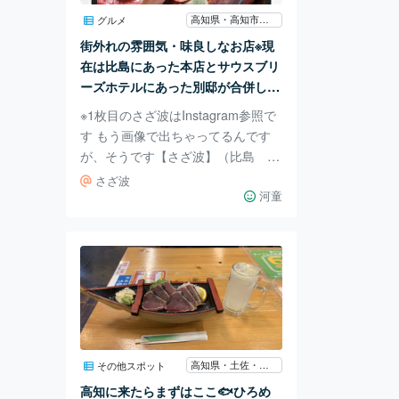
噛むほどパンの旨味が出て、外はサ
高知県・高知市・南国・香南
グルメ
クサク中はモチモチで口にする度に
街外れの雰囲気・味良しなお店※現
癖になるパンで美味しかったで
在は比島にあった本店とサウスブリ
ーズホテルにあった別邸が合併し、
はりまや町に1店舗となっておりま
※1枚目のさざ波はInstagram参照で
す
す もう画像で出ちゃってるんです
が、そうです【さざ波】（比島 本
店）さんです✨ 街外れにあるんでガ
さざ波
ヤガヤした感じがなく店内は和の落
河童
ち着いた雰囲気で居心地良きです(●︎
´▽︎`●︎) またさざ波さんは、高知市の
桜スポット〖堀川の桜並木〗と道路
挟んである〖サウスブリーズホテ
ル〗の2階に【さざ波 別邸】もあり
ます☝ トップ画はHP参照の看板メ
ニュー「う肉握り」、ウニ好きな私
はこれとウニ軍艦を頼みした🤗一貫
高知県・土佐・須崎
その他スポット
ごと頼めるのがまた良きです💡´- そ
高知に来たらまずはここ🐟ひろめ