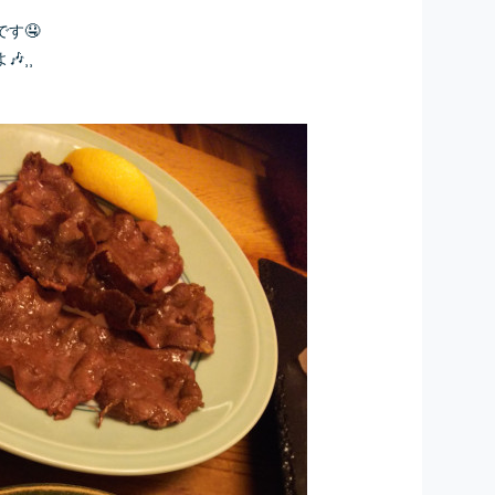
す🤤
⸒⸒