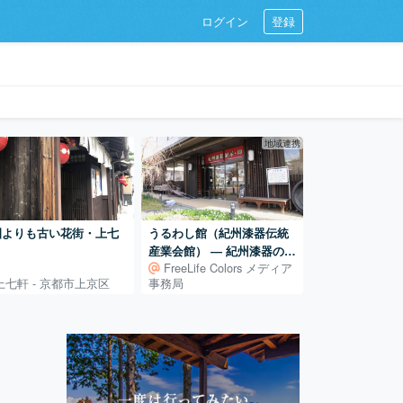
ログイン
登録
地域連携
園よりも古い花街・上七
うるわし館（紀州漆器伝統
産業会館） ― 紀州漆器の展
FreeLife Colors メディア
示・体験・販売を担う産地
上七軒 - 京都市上京区
事務局
の拠点