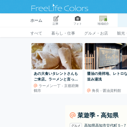
ホーム
記事
フォト
地域紹介
すべて
暮らし・仕事
グルメ・お店
観光
あの大食いタレントさんも
醤油の発祥地、レトロ
ご来店。ラーメンと言った
並み湯浅
らここ｢一丁｣。
ラーメン一丁 - 京都府舞
鶴市
角長 - 醤油資料館
菜遊季 - 高知県
高知県高知市廿代町５−
グルメ