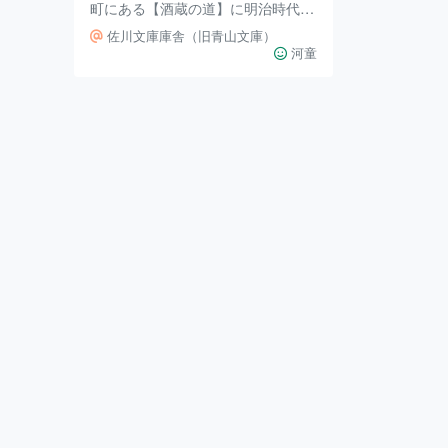
町にある【酒蔵の道】に明治時代初
期のセットが組まれ道のアスファル
佐川文庫庫舎（旧青山文庫）
トには約2tの砂がまかれてアスファ
河童
ルトを隠したそうです🙊🗯 そんな
ロケ現場になった【酒蔵の道】の通
りにありバッチリドラマにも映った
【旧浜口家住宅(現さかわ観光協
会)】の隣にあり、神木隆之介さん
のフォトブック〖かみきこうち〗の
撮影場所にもなった佐川文庫庫舎
（旧青山文庫(せいざんぶんこ)）で
す(👍 ˙꒳˙ )👍 明治初年の鹿鳴館時代
の雰囲気を現在に伝える高知県最古
の木造