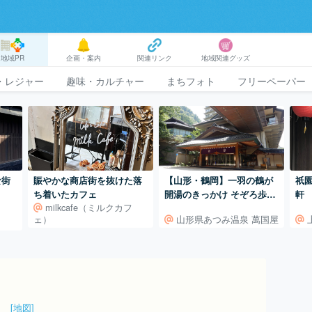
地域PR
企画・案内
関連リンク
地域関連グッズ
・レジャー
趣味・カルチャー
まちフォト
フリーペーパー
な街
賑やかな商店街を抜けた落
【山形・鶴岡】一羽の鶴が
祇
ち着いたカフェ
開湯のきっかけ そぞろ歩き
軒
milkcafe（ミルクカフ
が楽しい「あつみ温泉」
ェ）
山形県あつみ温泉 萬国屋
７
[地図]