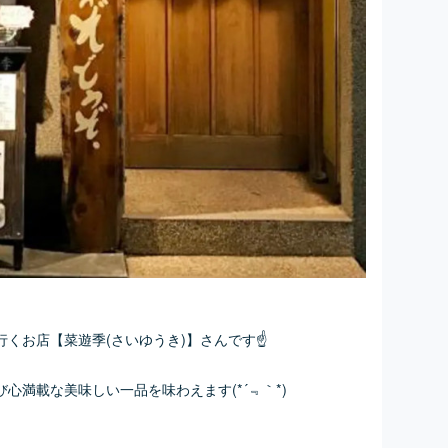
くお店【菜遊季(さいゆうき)】さんです☝
心満載な美味しい一品を味わえます(*´﹃｀*)