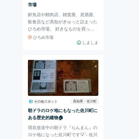
して飲みに行ってあ
市場
鮮魚店や精肉店、雑貨屋、居酒屋、
飲食店など高知がぎゅっと詰まった
ひろめ市場。 好きなものを買って
好きなテーブルで食べるセルフスタ
ひろめ市場
イルは、地元の人にも愛される場所
しましま
です。 高知に来たら、まずはひろ
め市場でカツオと地酒をつまんで楽
しむのが吉！ まずは一杯、餃子で
いただきます！ パリッとジューシ
ー、餃子は間違いない🥟💓 やっぱ
りカツオはマストですよね！ タレ
で食べるのも美味しいですが、軽く
お塩だけでいただくのも高知ならで
高知県・佐川町
その他スポット
はの食べ方です。 お酒が進みすぎ
朝ドラのロケ地にもなった佐川町に
るのが困りもの。笑 朝10時から
ある歴史的建物🏠
（日曜は９時から）
現在放送中の朝ドラ『らんまん』の
ロケ地になった佐川町です💡´- 佐川