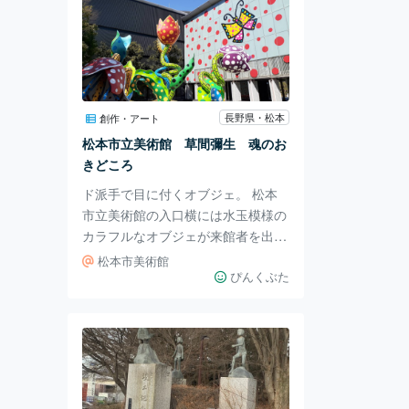
長野県・松本
創作・アート
松本市立美術館 草間彌生 魂のお
きどころ
ド派手で目に付くオブジェ。 松本
市立美術館の入口横には水玉模様の
カラフルなオブジェが来館者を出迎
えてくれます。 お子さんが喜びそ
松本市美術館
うな色と模様。 美術館の雰囲気が
ぴんくぶた
訪れた人にカジュアルな印象を与え
ます。 松本市立美術館では1月から
ロートレック展が始まっており、ど
んなもんかなと訪れてみました。
多分アートが好きな方なら一度はロ
ートレックの作品を目にしたことが