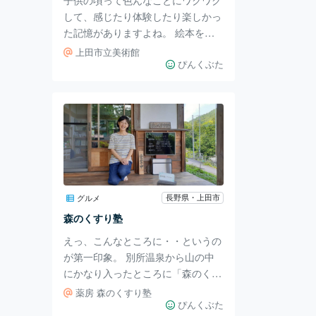
この
して、感じたり体験したり楽しかっ
た記憶がありますよね。 絵本を夢
中になって読み、夢の世界へ誘われ
上田市立美術館
てヒーローになってみたり一緒に笑
ぴんくぶた
ってみたり・・・ 今回、造形作
家、イラストレーター、絵本作家と
して活躍しているヨシタケシンスケ
展がここ長野の上田市で開催されて
いると知り、それっ と行ってきま
した。 場所は上田市立美術館。 と
てもおしゃれでぐるっと円形になっ
ています。 コンサート会場やホー
長野県・上田市
グルメ
ルもあり、上田市の文化拠点になっ
森のくすり塾
ています。 2階の展示会場に行く
えっ、こんなところに・・というの
と、もうそこはシンス
が第一印象。 別所温泉から山の中
にかなり入ったところに「森のくす
り塾」さんがあります。 HPを見て
薬房 森のくすり塾
頂くとわかりますが、店主はチベッ
ぴんくぶた