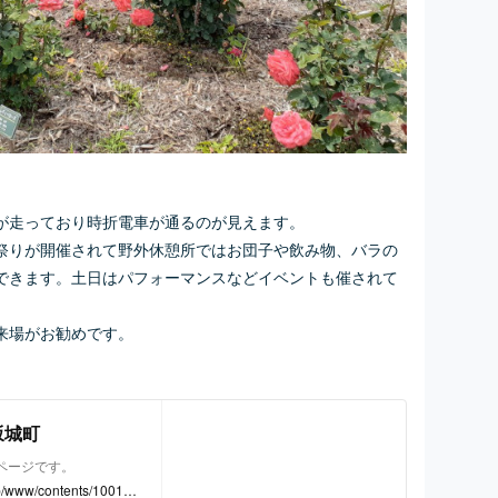
が走っており時折電車が通るのが見えます。
祭りが開催されて野外休憩所ではお団子や飲み物、バラの
できます。土日はパフォーマンスなどイベントも催されて
来場がお勧めです。
坂城町
ページです。
jp/www/contents/100100