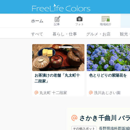
ホーム
記事
フォト
地域紹介
すべて
暮らし・仕事
グルメ・お店
観光
お茶漬けの老舗「丸太町十
色とりどりの紫陽花を
二段家」
丸太町 十二段家
洗川あじさい園
さかき千曲川 バ
長野県埴科郡坂
その他スポット