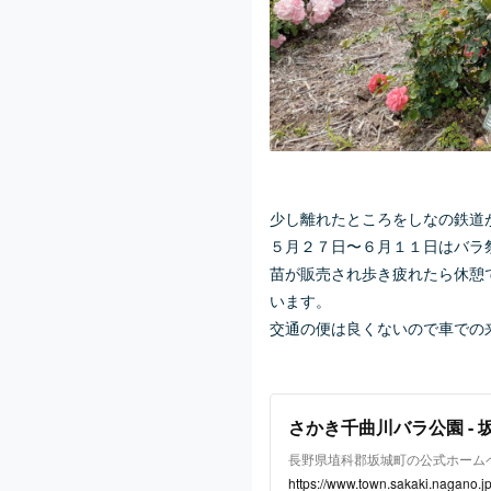
少し離れたところをしなの鉄道
５月２７日〜６月１１日はバラ
苗が販売され歩き疲れたら休憩
います。
交通の便は良くないので車での
さかき千曲川バラ公園 - 
長野県埴科郡坂城町の公式ホーム
https://www.town.sakaki.nagano.