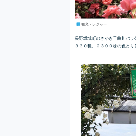
観光・レジャー
長野坂城町のさかき千曲川バラ
３３０種、２３００株の色とり