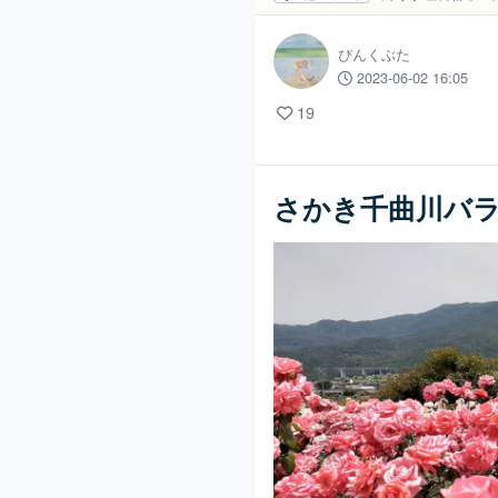
ぴんくぶた
2023-06-02 16:05
19
さかき千曲川バ