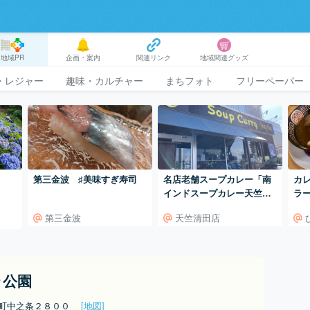
地域PR
企画・案内
関連リンク
地域関連グッズ
・レジャー
趣味・カルチャー
まちフォト
フリーペーパー
第三金波 ♯美味すぎ寿司
名店老舗スープカレー「南
カ
インドスープカレー天竺清
ラ
田店」
ん
第三金波
天竺清田店
ラ公園
城町中之条２８００
[地図]