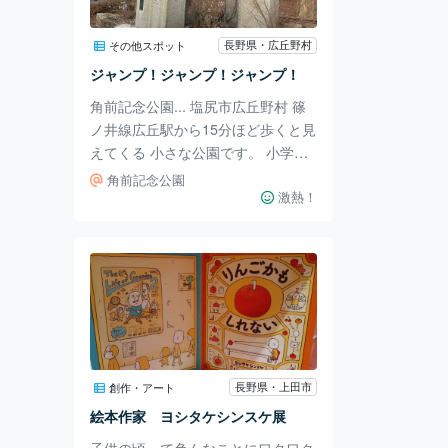
あると思います。 入口を入るとす
ぐ横にミュージアムショップがあ
長野県・広丘野村
その他スポット
り、色んなグッズが販売されていま
ジャンプ！ジャンプ！ジャンプ！
した。ロートレックの作品からは当
角前記念公園... 塩尻市広丘野村 篠
時の大衆芸能や人々の
ノ井線広丘駅から15分ほど歩くと見
えてくる 小さな公園です。 小学生
くらいの子供たちが 3体1組で色々
角前記念公園
なポーズをしています！ 勢いよく
激熱！
飛び跳ねる子や はじめの一歩を歩
き出す子 前にいる子を追っかける
子 勝手ながらそんな雰囲気を感じ
ます。 ポーズは様々 それぞれにス
トーリーがありそうで！ 作者は広
丘堅石出身の美術家 故古厩恭久(た
かひさ)さんという方と伺いまし
た！ 足跡は、、 歩き回ってたらい
長野県・上田市
創作・アート
い具合についてました！ 近くには
絵本作家 ヨシタケシンスケ展
憩いの場があったり元々農地だった
子供の頃って色んなことにワクワク