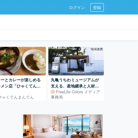
ログイン
登録
地域連携
レーとカレーが楽しめる
丸亀うちわミュージアムが
ーメン店「ひゃくてんま
支える、産地継承と人材育
FreeLife Colors メディア
てん」
成 ― 400年続く地場産業
ひゃくてんまんてん
事務局
を、次の世代へ