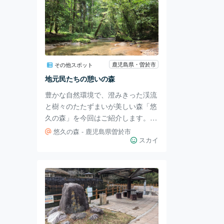
鹿児島県・曽於市
その他スポット
地元民たちの憩いの森
豊かな自然環境で、澄みきった渓流
と樹々のたたずまいが美しい森「悠
久の森」を今回はご紹介します。
平成15年には美しい日本の歩きたく
悠久の森 - 鹿児島県曽於市
なる道500選に選ばれ、未来永劫に
スカイ
伐採しない樹林36.3haを設置してい
るそうです。 照葉樹林と人工林か
らなる森は、四季折々に姿を変えま
す。自分は夏に行ったのですが、そ
びえ立つ木々の隙間から零れる光は
歩く道を照らし、すぐ傍を流れる川
から聞こえる水流の音で涼しくなり