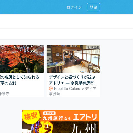
ログイン
登録
地域連携
葉の名所として知られる
デザインと器づくりが並ぶ
言宗の古刹
アトリエ ― 奈良県御所市の
FreeLife Colors メディア
古民家での活動
神護寺
事務局