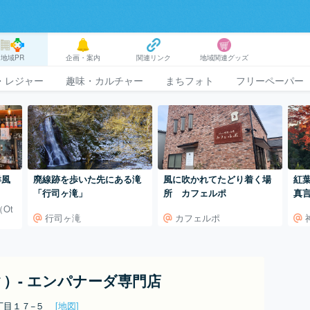
地域PR
企画・案内
関連リンク
地域関連グッズ
・レジャー
趣味・カルチャー
まちフォト
フリーペーパー
洋風
廃線跡を歩いた先にある滝
風に吹かれてたどり着く場
紅
「行司ヶ滝」
所 カフェルポ
真
Ot
行司ヶ滝
カフェルポ
 ティ）- エンパナーダ専門店
丁目１７−５
[地図]