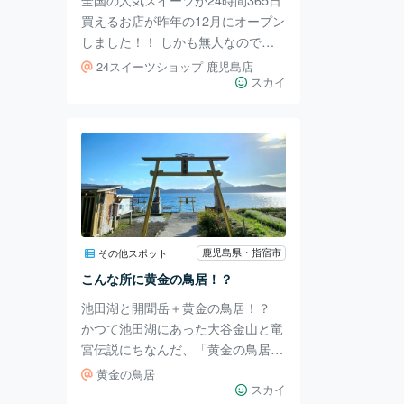
ん
買えるお店が昨年の12月にオープン
しました！！ しかも無人なので気
軽に足を運べます。自分も何度か行
24スイーツショップ 鹿児島店
きましたが、つい沢山買ってしまい
スカイ
ます☺︎‪︎💕︎ やはり人気なスイーツは
売り切れるのが早いですね💦けれど
入荷されるスイーツの種類は様々。
見るのも買うのも楽しいです♪ ※入
荷されるスイーツは公式のInstagra
mにて随時更新されるそうなので、
良かったそちらで確認してから行く
のもアリですよ。 鹿児島県では手
鹿児島県・指宿市
その他スポット
に入らないような他県の限定スイー
こんな所に黄金の鳥居！？
ツが鹿児島県に居ながら食べれ
池田湖と開聞岳＋黄金の鳥居！？
かつて池田湖にあった大谷金山と竜
宮伝説にちなんだ、「黄金の鳥居」
と「幸せの水を吹く金豊龍」が祭ら
黄金の鳥居
れているパワースポットとなってい
スカイ