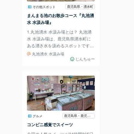
ます。 夏もいいですが、秋は紅葉
鹿児島県・湧水町
その他スポット
が咲いてワラビや木の実などを見る
まんまる池のお散歩コース『丸池湧
ことができます。11月下旬は「曽於
水 水汲み場』
市悠久の
1.丸池湧水 水汲み場とは？ 丸池湧
水 水汲み場は、鹿児島県湧水町に
ある湧き水を汲めるスポットです。
日本名水百選にも選ばれているくら
丸池湧水 水汲み場
い有名な場所です。 2.行ってみた
じんちゅー
広い池をぐるっと回って歩いて屋根
付きの水汲み場に行きます。 皿の
器から水が湧き出していて見ている
だけでも楽しいです。 さらに上か
ら見ると池もよく見えて眺めが良い
です。 ベンチもあるので、ここか
ら見るのもゆったりできます。 3.今
回紹介した場所 丸池湧水 水汲み場
鹿児島県・鹿児島市
グルメ
は、栗野駅から徒歩2分です。 駐車
コンビニ感覚でスイーツ
場もあるので、車でたくさん水を汲
全国の人気スイーツが24時間365日