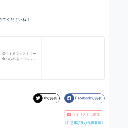
みてくださいね！
に提供するファストフー
に食べられるソウルフー
ンクを提供
Xで共有
Facebookで共有
マイリストに追加
【注意事項及び免責事項】