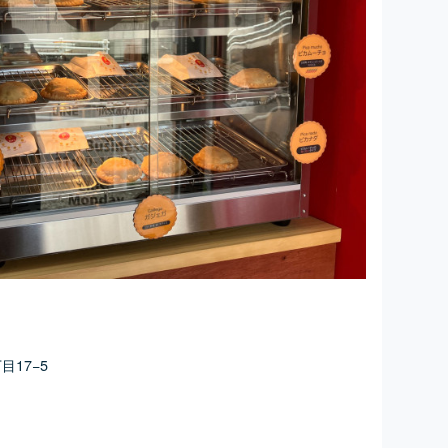
）
17−5