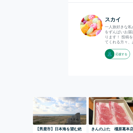
スカイ
一人旅好きな私
をずんばいお届
ります！ 投稿
てくれる方々、
応援する
【男鹿市】日本海を望む絶
きんのぶた 橿原葛本店