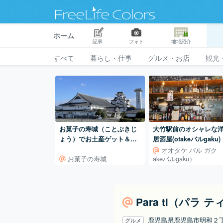
ホーム
記事
フォト
地域紹介
すべて
暮らし・仕事
グルメ・お店
観光
お菓子の寿城（ことぶきじ
大竹駅前のオシャレな
ょう）でお土産ゲット＆す
居酒屋(otakeバルgaku)
なば珈琲で鳥取の思い出つ
オオタケ バル ガク （
お菓子の寿城
akeバルgaku）
くり
Para ti（パラ
鹿児島県鹿児島市明和２
グルメ