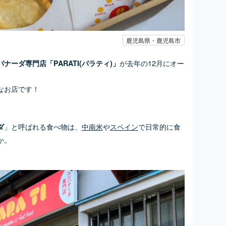
鹿児島県・鹿児島市
が去年の12月にオー
ナーダ専門店「PARATI(パラティ)」
なお店です！
」と呼ばれる食べ物は、
中南米
や
スペイン
で日常的に食
ダ
か。