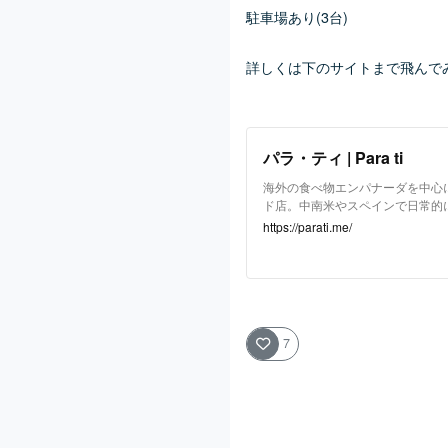
駐車場あり(3台)
詳しくは下のサイトまで飛んで
パラ・ティ | Para ti
海外の食べ物エンパナーダを中心
ド店。中南米やスペインで日常的
ドエンパナーダ、スイーツ、ドリ
https://parati.me/
7