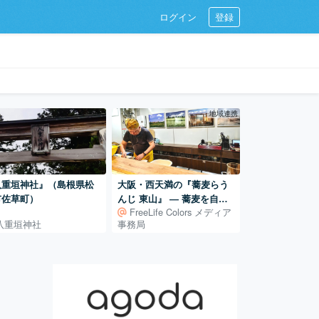
ログイン
登録
地域連携
八重垣神社』（島根県松
大阪・西天満の『蕎麦らう
市佐草町）
んじ 東山』 ― 蕎麦を自ら
FreeLife Colors メディア
学び、打ち続ける日常
八重垣神社
事務局