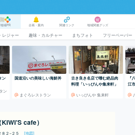
地域PR
企画・案内
関連リンク
地域関連グッズ
・レジャー
趣味・カルチャー
まちフォト
フリーペーパー
タン
国道沿いの美味しい海鮮丼
古き良き名店で嗜む絶品肉
『
料理「いっぴんや集来軒」
江
タン
まぐろレストラン
いっぴんや 集来軒
WI'S cafe）
２８２−２５
[地図]