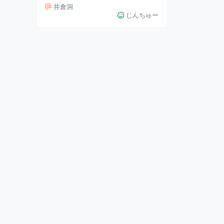
たいな洞窟にわくわくします。 た
井倉洞
だ、40分~1時間程度足場が悪い中
じんちゅー
歩くので運動靴と動きやすい服装が
おすすめです。 2.行ってみた 井倉
洞は、入場口から橋に渡って入りま
す。 洞窟内はところどころライト
アップされて明るいです。 3.今回紹
介した場所 井倉洞は、周辺にお土
産屋さんや飲食店もあります。ぜひ
暑い時期には立ち寄ってみてくださ
いね。 井倉洞 住所:岡山県新見市井
倉４０９ 入場料: 1000円