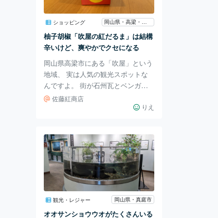
います。 3.今回紹介した場所 モテ
ナスは、NEXCO西日本が出してい
岡山県・高梁・新見・吉備高原
ショッピング
るブランドで各地にあります。 ス
柚子胡椒「吹屋の紅だるま」は結構
タッフのおすすめの料理やポイント
辛いけど、爽やかでクセになる
岡山県高梁市にある「吹屋」という
地域、 実は人気の観光スポットな
んですよ。 街が石州瓦とベンガラ
で統一されていて、 その「赤い街
佐藤紅商店
並み」が映えるといって 注目され
りえ
ているんです。 映画のロケ地にも
なっているほど。 そんな吹屋の唐
辛子を使った柚子胡椒が、 お土産
として大人気ということで、 私も
実際に食べてみました♪ ちょこんと
可愛い手のひらサイズの箱。 こち
らを開けてみると。 これまた可愛
い小瓶が出てきました。 箱のだる
岡山県・真庭市
観光・レジャー
まはへの字口なのに、 瓶はニコッ
オオサンショウウオがたくさんいる