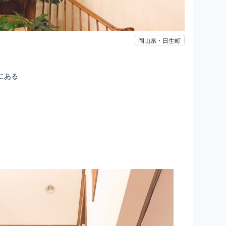
岡山県・日生町
にある
。