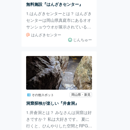
と笑ってるのもユーモアがあってい
無料施設『はんざきセンター』
いです。 中身はこ
1.はんざきセンターとは？ はんざき
センターは岡山県真庭市にあるオオ
サンショウウオが展示されている施
設です。 色んな種類のオオサンシ
はんざきセンター
ョウウオを見たり、生体について解
じんちゅー
説されているのでとても勉強になり
ます。 2.行ってみた はんざきセン
ターは、入場無料です。 特に受付
などもなく、いきなり展示室に入れ
ます。 記念の割りばしが入ってま
した。 骨格標本は初めて見まし
た。 思ったより、爬虫類っぽいで
すね。 日本のオオサンショウウオ
岡山県・新見
その他スポット
だけではなく、他の国のオオサンシ
洞窟探検が楽しい『井倉洞』
ョウウオもいます。 大きなオオサ
1.井倉洞とは？ みなさんは洞窟は好
ンショウウオが
きですか？ 私は大好きです。 夏に
行くと、ひんやりした空間とRPGみ