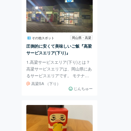
岡山県・高梁
その他スポット
圧倒的に安くて美味しいご飯『高梁
サービスエリア(下り)』
1.高梁サービスエリア(下り)とは？
高梁サービスエリアは、岡山県にあ
るサービスエリアです。 モテナス
に加盟しており、リーズナブルで美
高梁SA （下り）
味しいご飯が特徴です。 2.行ってみ
じんちゅー
た 1000円以下で定食やラーメンが
食べられます。 ゆず味噌カツ丼
は、カツがさくさくでゆずとマッチ
していました。 岡山中華そばは、
スープが濃厚で美味しかったです。
岡山のお土産もたくさん取り扱って