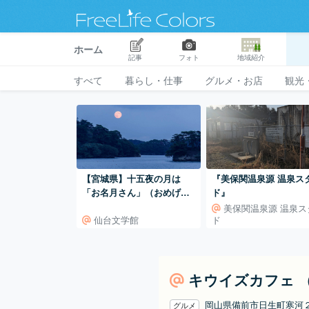
ホーム
記事
フォト
地域紹介
すべて
暮らし・仕事
グルメ・お店
観光
【宮城県】十五夜の月は
『美保関温泉源 温泉ス
「お名月さん」（おめげっ
ド』
つあん）と呼んでます。仙
美保関温泉源 温泉ス
仙台文学館
ド
台市の荒浜地区では「まめ
げっつあん」と呼び名が変
わり、おくずかけが振舞わ
れ、神楽が奉納されます。
キウイズカフェ （KI
岡山県備前市日生町寒河
グルメ