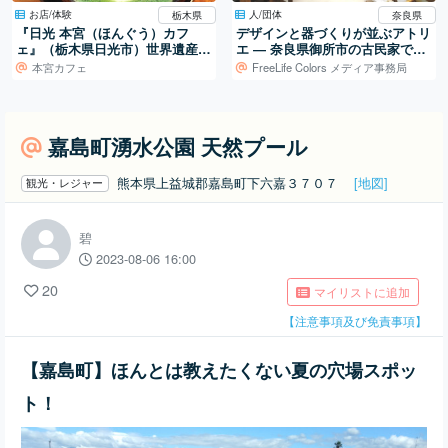
お店/体験
人/団体
栃木県
奈良県
『日光 本宮（ほんぐう）カフ
デザインと器づくりが並ぶアトリ
ェ』（栃木県日光市）世界遺産日
エ ― 奈良県御所市の古民家での
光東照宮への入口でほっこり♩
活動
本宮カフェ
FreeLife Colors メディア事務局
嘉島町湧水公園 天然プール
熊本県上益城郡嘉島町下六嘉３７０７
[地図]
観光・レジャー
碧
2023-08-06 16:00
20
マイリストに追加
【注意事項及び免責事項】
【嘉島町】ほんとは教えたくない夏の穴場スポッ
ト！