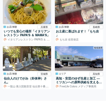
お店/体験
お店/体験
兵庫県
長崎県
いつでも安心の場所「イタリアン
お土産に喜ばれます！「もち吉
レストラン PAPA'S ＆ MAMA'S」
」
イタリアンレストラン PAPA'S ＆ MAMA'S
もち吉 佐世保店
地域連携
お店/体験
エリア
宮城県
高知県
仙台人のけでがみ（卦体神）さ
高知・安芸のゆず生産と加工 ―
ん。
ミツカンへの原料供給を支える仕
組み
一龍山 善入院観音堂 仙台第十番札所
FreeLife Colors メディア事務局