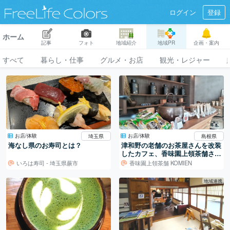
ログイン
登録
ホーム
記事
フォト
地域紹介
地域PR
企画・案内
すべて
暮らし・仕事
グルメ・お店
観光・レジャー
お店/体験
お店/体験
埼玉県
島根県
海なし県のお寿司とは？
津和野の老舗のお茶屋さんを改装
したカフェ、香味園上領茶舗さん
でのんびり
いろは寿司 - 埼玉県蕨市
香味園上領茶舗 KOMIEN
地域連携