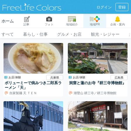
ログイン
登録
ホーム
記事
フォト
地域紹介
地域PR
企画・案内
すべて
暮らし・仕事
グルメ・お店
観光・レジャー
お店/体験
お店/体験
兵庫県
広島県
ボリューミーで病みつき二郎系ラ
洞窟と蓮のお寺『耕三寺博物館』
ーメン「天」
自家製麺 天 ＴＥＮ
潮聲山 耕三寺／耕三寺博物館
地域連携