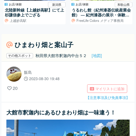
お店/体験
お店/体験
新潟県
和歌山県
北陸新幹線【上越妙高駅】にて上
うるわし館（紀州漆器伝統産業会
杉謙信参上でござる
館） ― 紀州漆器の展示・体験・
販売を担う産地の拠点
上越妙高駅
FreeLife Colors メディア事務局
ひまわり畑と案山子
秋田県大館市釈迦内中台５２
[地図]
その他スポット
飯島
2023-08-30 19:48
20
マイリストに追加
【注意事項及び免責事項】
大館市釈迦内にあるひまわり畑は一味違う！