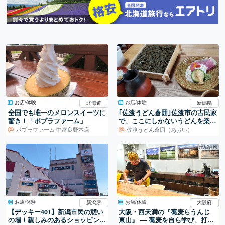
お店/体験
お店/体験
北海道
新潟県
全国でも唯一のメロンスイーツに
｢佐渡うどん蒼囲｣佐渡市の古民家
驚き！「ポプラファーム」
で、ここにしかないうどんを楽し
む
ポプラファーム 中富良野本店
佐渡うどん蒼囲（あおい）
地域連携
お店/体験
お店/体験
新潟県
大阪府
【デッキー401】新潟市民の憩い
大阪・西天満の『蕎麦らうんじ
の場！親しみのあるショッピング
東山』 ― 蕎麦を自ら学び、打ち