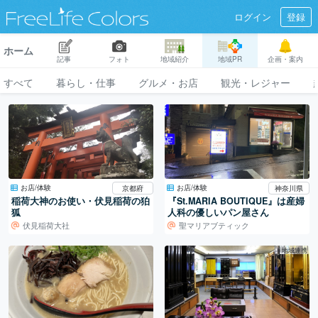
ログイン
登録
ホーム
記事
フォト
地域紹介
地域PR
企画・案内
すべて
暮らし・仕事
グルメ・お店
観光・レジャー
お店/体験
お店/体験
京都府
神奈川県
稲荷大神のお使い・伏見稲荷の狛
『St.MARIA BOUTIQUE』は産婦
狐
人科の優しいパン屋さん
伏見稲荷大社
聖マリアブティック
地域連携