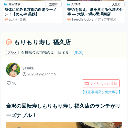
お店/体験
人/団体
京都府
大阪府
身体に沁みる京都の白湯ラーメ
技術を伝え、形を変える仏壇の仕
ン！【めんや 美鶴】
事 ― 大阪・堺の黒澤商店
めんや 美鶴
FreeLife Colors メディア事務局
もりもり寿し 福久店
石川県金沢市福久２丁目８９
[地図]
グルメ
yasuka
2023-12-23 11:15
10
マイリストに追加
【注意事項及び免責事項】
金沢の回転寿しもりもり寿し 福久店のランチがリ
ーズナブル！