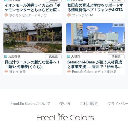
イオンモール沖縄ライカムの「ポ
秋田市の育児と学びをサポートす
ケモンセンターとちゅらピカ広
る情報発信ハブ！フォンテAKITA
場」
ポケモンセンターオキナワ
フォンテAKITA
地域連携
お店/体験
人/団体
広島県
香川県
貝出汁ラーメンの新たな世界へ！
Setouchi-i-Base が担う人材育成
「麺や 句來夢(くらむ)」
と事業支援 ― 香川で「始める」
を支える拠点
麺や 句來夢
FreeLife Colors メディア事務局
FreeLife Colorsについて
使い方
ご利用規約
プライバシ