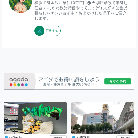
横浜出身金沢に移住10年年目🏠夫は転勤族で単身赴
任🔮 いしかわ観光特使やってます(^^) 大好きな金沢
暮らしをエンジョイ中♪ お出かけした様子をご紹介
します。
応援する
お店/体験
お店/体験
沖縄県
秋田県