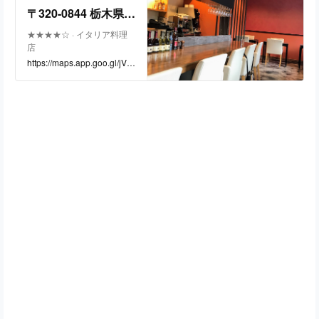
〒320-0844 栃木県宇
都宮市菊水町１１
★★★★☆ · イタリア料理
店
−２０
https://maps.app.goo.gl/jVc
9gx4eA4HZ7j6g6