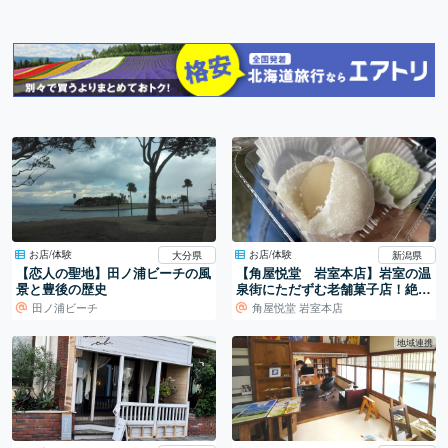
お店/体験
お店/体験
大分県
新潟県
【恋人の聖地】田ノ浦ビーチの風
【角屋悦堂 岩室本店】岩室の温
景と豊後の歴史
泉街にただずむ老舗菓子店！絶品
「いちご大福」♪
田ノ浦ビーチ
角屋悦堂 岩室本店
地域連携