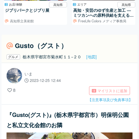
お店/体験
エリア
高知県
高知県
ジブリパークとジブリ展
高知・安芸のゆず生産と加工 ―
ミツカンへの原料供給を支える仕
組み
高知県立美術館
FreeLife Colors メディア事務局
Gusto（グスト）
栃木県宇都宮市菊水町１１−２０
[地図]
グルメ
いま
2023-12-25 12:44
8
マイリストに追加
【注意事項及び免責事項】
『Gusto(グスト)』(栃木県宇都宮市）明保明公園
と私立文化会館のお隣