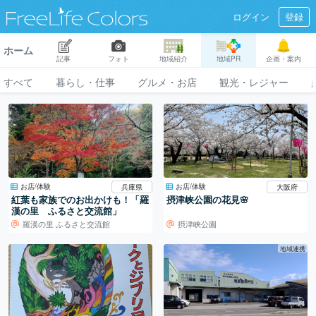
ログイン
登録
ホーム
記事
フォト
地域紹介
地域PR
企画・案内
すべて
暮らし・仕事
グルメ・お店
観光・レジャー
お店/体験
お店/体験
兵庫県
大阪府
紅葉も家族でのお出かけも！「羅
摂津峡公園の花見🌸
漢の里 ふるさと交流館」
羅漢の里 ふるさと交流館
摂津峡公園
地域連携