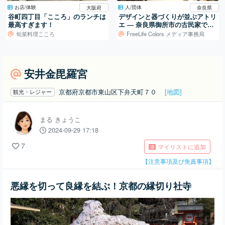
お店/体験
人/団体
大阪府
奈良県
谷町四丁目「こころ」のランチは
デザインと器づくりが並ぶアトリ
最高すぎます！
エ ― 奈良県御所市の古民家での
活動
旬菜料理こころ
FreeLife Colors メディア事務局
安井金毘羅宮
京都府京都市東山区下弁天町７０
[地図]
観光・レジャー
まる きょうこ
2024-09-29 17:18
7
マイリストに追加
【注意事項及び免責事項】
悪縁を切って良縁を結ぶ！京都の縁切り社寺