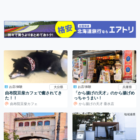
お店/体験
お店/体験
大分県
兵庫県
由布院豆柴カフェで癒されてき
「から揚げの天才」のから揚げめ
た！！
っちゃうまい！
由布院豆柴カフェ
から揚げの天才 垂水店
地域連携