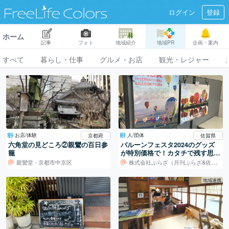
ログイン
登録
ホーム
記事
フォト
地域紹介
地域PR
企画・案内
すべて
暮らし・仕事
グルメ・お店
観光・レジャー
お店/体験
人/団体
京都府
佐賀県
六角堂の見どころ②親鸞の百日参
バルーンフェスタ2024のグッズ
籠
が特別価格で！カタチで残す思い
出を。
親鸞堂 - 京都市中京区
株式会社ぷらざ（月刊ぷらざ&佐賀りあん事務局）
地域連携