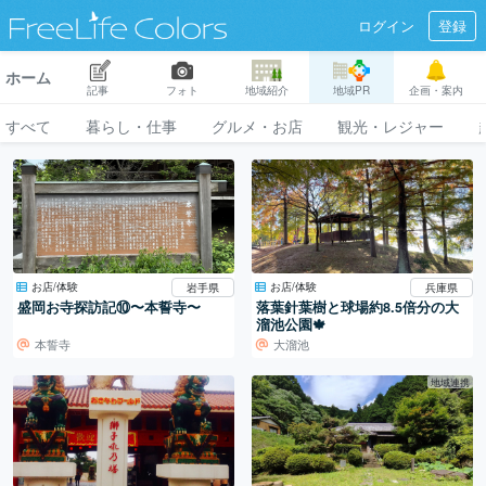
ログイン
登録
ホーム
記事
フォト
地域紹介
地域PR
企画・案内
すべて
暮らし・仕事
グルメ・お店
観光・レジャー
お店/体験
お店/体験
岩手県
兵庫県
盛岡お寺探訪記⑩〜本誓寺〜
落葉針葉樹と球場約8.5倍分の大
溜池公園🍁
本誓寺
大溜池
地域連携