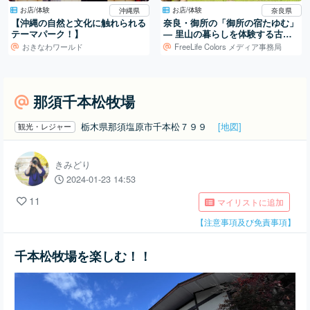
お店/体験
お店/体験
沖縄県
奈良県
【沖縄の自然と文化に触れられる
奈良・御所の「御所の宿たゆむ」
テーマパーク！】
― 里山の暮らしを体験する古民
家宿
おきなわワールド
FreeLife Colors メディア事務局
那須千本松牧場
栃木県那須塩原市千本松７９９
[地図]
観光・レジャー
きみどり
2024-01-23 14:53
11
マイリストに追加
【注意事項及び免責事項】
千本松牧場を楽しむ！！