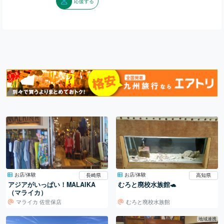
応援する
お店/体験
お店/体験
長崎県
高知県
アジアがいっぱい！MALAIKA
むろと廃校水族館🐢
（マライカ）
マライカ 佐世保店
むろと廃校水族館
地域連携