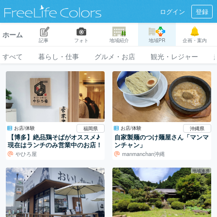
ログイン
登録
ホーム
記事
フォト
地域紹介
地域PR
企画・案内
すべて
暮らし・仕事
グルメ・お店
観光・レジャー
お店/体験
お店/体験
福岡県
沖縄県
【博多】絶品鶏そばがオススメ♪
自家製麺のつけ麺屋さん「マンマ
現在はランチのみ営業中のお店！
ンチャン」
やひろ屋
manmanchan沖縄
地域連携