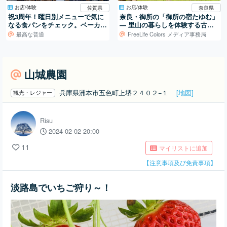
お店/体験
お店/体験
佐賀県
奈良県
祝3周年！曜日別メニューで気に
奈良・御所の「御所の宿たゆむ」
なる食パンをチェック。ベーカリ
― 里山の暮らしを体験する古民
ープロデューサー手掛ける高級食
家宿
最高な普通
FreeLife Colors メディア事務局
パン店。
山城農園
兵庫県洲本市五色町上堺２４０２−１
[地図]
観光・レジャー
Risu
2024-02-02 20:00
11
マイリストに追加
【注意事項及び免責事項】
淡路島でいちご狩り～！