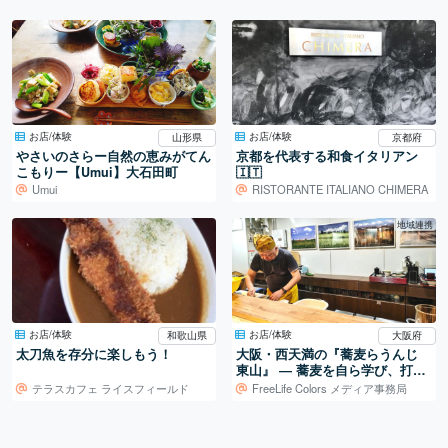
お店/体験
お店/体験
山形県
京都府
やさいのさらー自然の恵みがてん
京都を代表する和食イタリアン
こもりー【Umui】大石田町
🇮🇹
Umui
RISTORANTE ITALIANO CHIMERA
地域連携
お店/体験
お店/体験
和歌山県
大阪府
太刀魚を存分に楽しもう！
大阪・西天満の『蕎麦らうんじ
東山』 ― 蕎麦を自ら学び、打ち
続ける日常
テラスカフェ ライスフィールド
FreeLife Colors メディア事務局