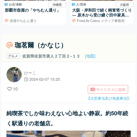
お店/体験
人/団体
沖縄県
大阪府
那覇市壺屋の「やちむん通り」
大阪・岸和田で続く桐箪笥づくり
― 原木から受け継ぐ田中家具製
作所の仕事
壺屋やちむん通り
FreeLife Colors メディア事務局
珈茗爾（かなじ）
佐賀県佐賀市唐人２丁目２−１３
[地図]
グルメ
ひーこ
2024-02-07 15:25
10
マイリストに追加
【注意事項及び免責事項】
純喫茶でしか味わえない心地よい静寂。約50年続
く駅通りの老舗店。