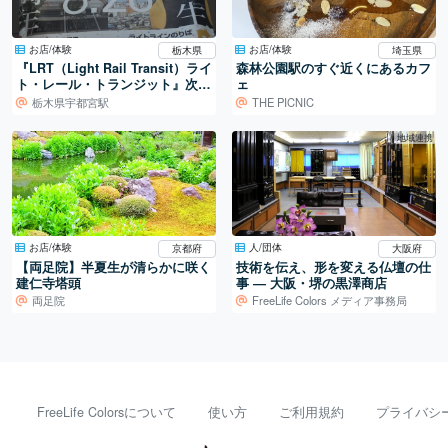
お店/体験
お店/体験
栃木県
埼玉県
『LRT（Light Rail Transit）ライ
森林公園駅のすぐ近くにあるカフ
ト・レール・トランジット』次世
ェ
代の交通システム！ （栃木県宇
栃木県宇都宮駅
THE PICNIC
都宮駅）
地域連携
お店/体験
人/団体
京都府
大阪府
【両足院】半夏生が清らかに咲く
技術を伝え、形を変える仏壇の仕
建仁寺塔頭
事 ― 大阪・堺の黒澤商店
両足院
FreeLife Colors メディア事務局
FreeLife Colorsについて
使い方
ご利用規約
プライバシ