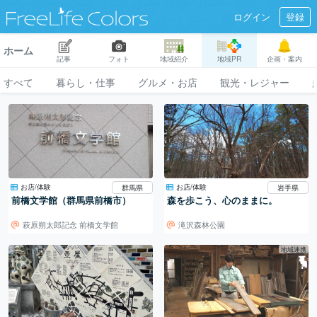
ログイン
登録
ホーム
記事
フォト
地域紹介
地域PR
企画・案内
すべて
暮らし・仕事
グルメ・お店
観光・レジャー
お店/体験
お店/体験
群馬県
岩手県
前橋文学館（群馬県前橋市）
森を歩こう、心のままに。
萩原朔太郎記念 前橋文学館
滝沢森林公園
地域連携