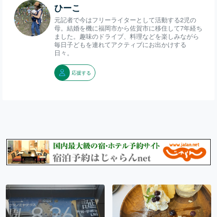
ひーこ
元記者で今はフリーライターとして活動する2児の
母。結婚を機に福岡市から佐賀市に移住して7年経ち
ました。趣味のドライブ、料理などを楽しみながら
毎日子どもを連れてアクティブにお出かけする
日々。
応援する