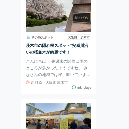
大阪府・茨木市
その他スポット
茨木市の隠れ桜スポット*安威川沿
いの桜並木が綺麗です！
こんにちは！ 先週末の関西は雨の
ところが多かったようですね。 み
なさんの地域では桜、咲いています
か？ 私は雨が降る前の土曜日、桜
西河原 - 大阪府茨木市
を見に行って来ました🌸 大阪府茨
mk_days
木市。桜の名所は各所ありますが
今日は隠れスポットをお伝えしたい
と思います。 その場所がこちら。
先日ご紹介しました、西河原公園の
近くを流れる安威川。 Google Map
上の中央を南北に流れている川で