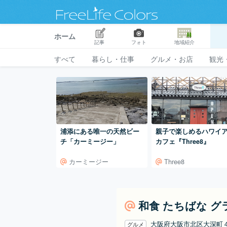
ホーム
記事
フォト
地域紹介
すべて
暮らし・仕事
グルメ・お店
観光
浦添にある唯一の天然ビー
親子で楽しめるハワイ
チ「カーミージー」
カフェ『Three8』
カーミージー
Three8
和食 たちばな 
大阪府大阪市北区大深町
グルメ