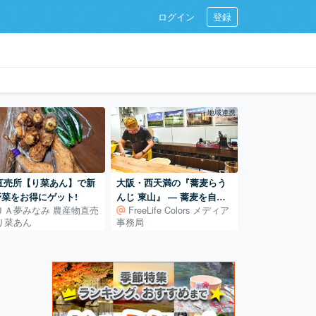
ログイン
登録
地域連携
A直売所【り菜あん】で新
大阪・西天満の『蕎麦らう
野菜をお得にゲット!
んじ 東山』 ― 蕎麦を自ら
ＪＡ夢みなみ 農産物直売
FreeLife Colors メディア
学び、打ち続ける日常
り菜あん
事務局