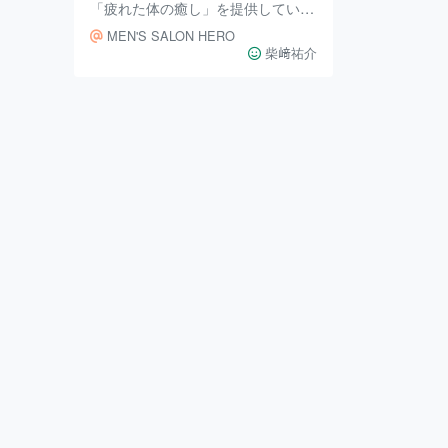
「疲れた体の癒し」を提供している
「MEN'S SALON HERO」様。
MEN'S SALON HERO
「大阪に引っ越してきたばかりで美
柴﨑祐介
容院を探している」 「プライベー
ト空間のサロンを探している」
「”お任せで”と自信持ってお願いで
きるオーナーがいい」 など、お悩
みを抱えている方にもってこいのサ
ロンです。 MEN'S SALON HERO
とは 男性スタイリストのHIROさん
がマンツーマンでカウンセリングか
ら仕上げまで担当しているサロンで
す。 ここのヘッドマッサ