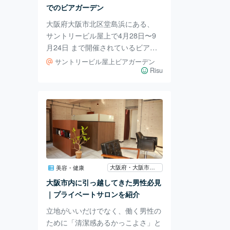
世界」で紹介されたお店、SPICE C
でのビアガーデン
ARRY
大阪府大阪市北区堂島浜にある、
サントリービル屋上で4月28日〜9
月24日 まで開催されているビアガ
ーデンに行ってきました。 今年の
サントリービル屋上ビアガーデン
テーマは『都会の真ん中で楽しめる
Risu
バーベキュービアガーデン』だそう
で、BBQ気分を楽しめる飲み放題付
きのコース料理3種の中から選べま
す。 私たちは6,000円の、国産牛ロ
ース＆牛中落ちカルビ＆ハーブチキ
ンの肉３種盛りやアヒージョなどが
楽しめる『ビアガーデンバーベキュ
ーコース』をチョイス。 ドリンク
大阪府・大阪市福島区
美容・健康
はセルフスタイルになっているの
大阪市内に引っ越してきた男性必見
で、気兼ねな～くどんどん楽しめち
｜プライベートサロンを紹介
ゃいますよ
立地がいいだけでなく、働く男性の
ために「清潔感あるかっこよさ」と