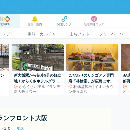
地域PR
企画・案内
関連リンク
地域関連グッズ
・レジャー
趣味・カルチャー
まちフォト
フリーペーパー
アン
新大阪駅から徒歩5分の好立
こだわりのリンゴアメ専門
J
地！からくさホテルグラン
店「林檎堂」が広島にオー
鮮
からくさホテルグランデ
林檎堂広島│イオンタウ
デ新大阪タワー
プン！
新大阪タワー
ン楽々園店
所 
グランフロント大阪
４−２０
[地図]