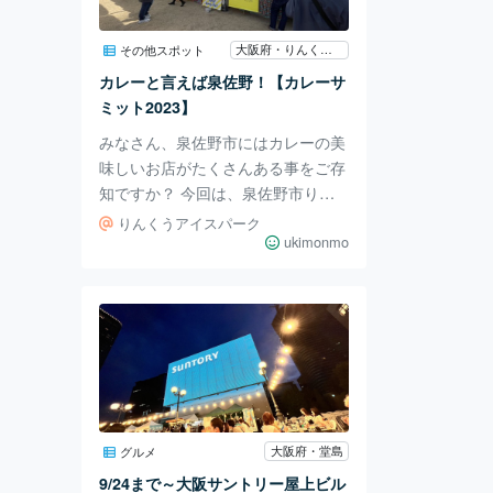
す。 国道171号線から安威川沿いに
桜並木を見ることができます。 住
大阪府・りんくうアイスパーク
その他スポット
所で言うと、大阪府茨木市西河原2
カレーと言えば泉佐野！【カレーサ
丁目1-37あたり。 安威川沿いでは
ミット2023】
桜
みなさん、泉佐野市にはカレーの美
味しいお店がたくさんある事をご存
知ですか？ 今回は、泉佐野市りん
くうアイスパークで開催された【カ
りんくうアイスパーク
レーサミット 2023】に行ってきた
ukimonmo
のでご紹介します。 15店舗のカレ
ー店が出店 「カレーと言えば泉佐
野！」をさらに盛り上げていこうと
開催されたこのイベント。 地元の
泉佐野市のカレー屋さんから、カレ
ーの名店まで、たくさんのお店が出
店していました。 マツコの知らな
い世界で紹介されたお店も こちら
大阪府・堂島
グルメ
は、テレビ番組「マツコの知らない
9/24まで～大阪サントリー屋上ビル