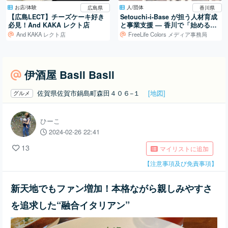
お店/体験
人/団体
広島県
香川県
【広島LECT】チーズケーキ好き
Setouchi-i-Base が担う人材育成
必見！And KAKA レクト店
と事業支援 ― 香川で「始める」
を支える拠点
And KAKA レクト店
FreeLife Colors メディア事務局
伊酒屋 Basil Basil
佐賀県佐賀市鍋島町森田４０６−１
[地図]
グルメ
ひーこ
2024-02-26 22:41
13
マイリストに追加
【注意事項及び免責事項】
新天地でもファン増加！本格ながら親しみやすさ
を追求した“融合イタリアン”