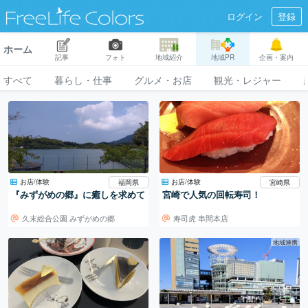
ログイン
登録
ホーム
記事
フォト
地域紹介
地域PR
企画・案内
すべて
暮らし・仕事
グルメ・お店
観光・レジャー
お店/体験
お店/体験
福岡県
宮崎県
『みずがめの郷』に癒しを求めて
宮崎で人気の回転寿司！
久末総合公園 みずがめの郷
寿司虎 串間本店
地域連携