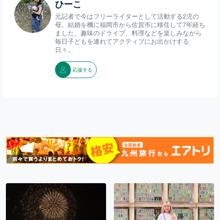
ひーこ
元記者で今はフリーライターとして活動する2児の
母。結婚を機に福岡市から佐賀市に移住して7年経ち
ました。趣味のドライブ、料理などを楽しみながら
毎日子どもを連れてアクティブにお出かけする
日々。
応援する