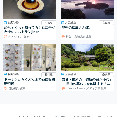
お店/体験
お店/体験
滋賀県
宮城県
めちゃくちゃ隠れてる！近江牛が
早朝の松島さんぽ。
自慢のレストランjinen
肉とワイン Jinen
松島 - 宮城県宮城郡
地域連携
お店/体験
お店/体験
香川県
奈良県
ドーナツからうどんまで🍩自販機
奈良・御所の「御所の宿たゆむ」
研究所
― 里山の暮らしを体験する古民
家宿
自販機研究所
FreeLife Colors メディア事務局