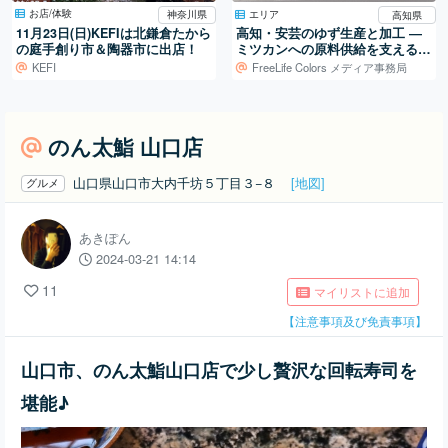
お店/体験
エリア
神奈川県
高知県
11月23日(日)KEFIは北鎌倉たから
高知・安芸のゆず生産と加工 ―
の庭手創り市＆陶器市に出店！
ミツカンへの原料供給を支える仕
組み
KEFI
FreeLife Colors メディア事務局
のん太鮨 山口店
山口県山口市大内千坊５丁目３−８
[地図]
グルメ
あきぽん
2024-03-21 14:14
11
マイリストに追加
【注意事項及び免責事項】
山口市、のん太鮨山口店で少し贅沢な回転寿司を
堪能♪