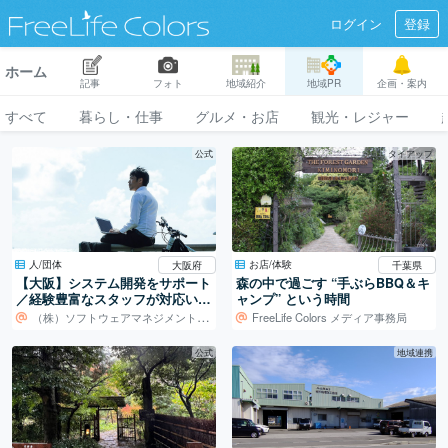
ログイン
登録
ホーム
記事
フォト
地域紹介
地域PR
企画・案内
すべて
暮らし・仕事
グルメ・お店
観光・レジャー
公式
タイアップ
人/団体
お店/体験
大阪府
千葉県
【大阪】システム開発をサポート
森の中で過ごす “手ぶらBBQ＆キ
／経験豊富なスタッフが対応いた
ャンプ” という時間
します！
（株）ソフトウェアマネジメントセンター
FreeLife Colors メディア事務局
公式
地域連携