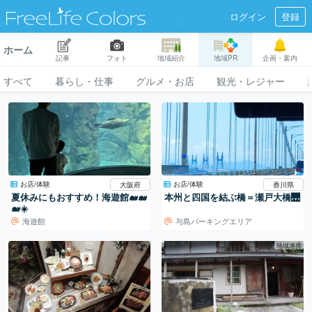
ログイン
登録
ホーム
記事
フォト
地域紹介
地域PR
企画・案内
すべて
暮らし・仕事
グルメ・お店
観光・レジャー
お店/体験
お店/体験
大阪府
香川県
夏休みにもおすすめ！海遊館🐋🐋
本州と四国を結ぶ橋＝瀬戸大橋🌉
🐋☀️
海遊館
与島パーキングエリア
地域連携