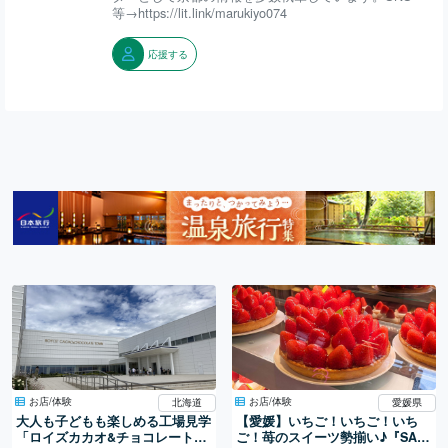
等→https://lit.link/marukiyo074
応援する
お店/体験
お店/体験
北海道
愛媛県
大人も子どもも楽しめる工場見学
【愛媛】いちご！いちご！いち
「ロイズカカオ&チョコレートタ
ご！苺のスイーツ勢揃い♪『SAIS