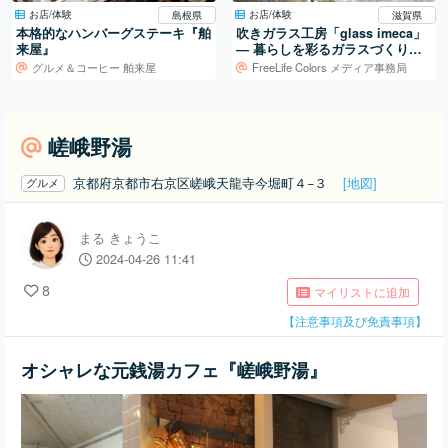
お店/体験
お店/体験
島根県
滋賀県
本格的なハンバーグステーキ『舶
吹きガラス工房「glass imeca」
来屋』
― 暮らしを彩るガラスづくり／
滋賀・葛川
グルメ＆コーヒー 舶来屋
FreeLife Colors メディア事務局
嵯峨野湯
京都府京都市右京区嵯峨天龍寺今堀町４−３
[地図]
グルメ
まる きょうこ
2024-04-26 11:41
8
マイリストに追加
【注意事項及び免責事項】
オシャレな元銭湯カフェ『嵯峨野湯』