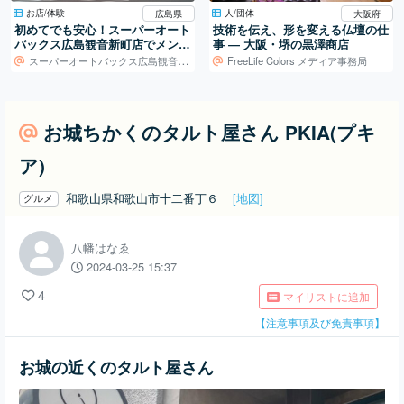
お店/体験
人/団体
広島県
大阪府
初めてでも安心！スーパーオート
技術を伝え、形を変える仏壇の仕
バックス広島観音新町店でメンテ
事 ― 大阪・堺の黒澤商店
ナンス体験
スーパーオートバックス広島観音新町店
FreeLife Colors メディア事務局
お城ちかくのタルト屋さん PKIA(プキ
ア)
和歌山県和歌山市十二番丁６
[地図]
グルメ
八幡はなゑ
2024-03-25 15:37
4
マイリストに追加
【注意事項及び免責事項】
お城の近くのタルト屋さん