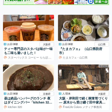
お店/体験
お店/体験
大阪府
山口県
ティー専門店のスタバは味が一味
『たまカフェ』 （山口県防府
も二味も違いました！
市）
スターバックス コーヒー ららぽーとEXPOCITY 1階店
たまカフェ - 山口県
地域連携
お店/体験
人/団体
京都府
大阪府
昼は絶品ハンバーグのランチ 夜
大阪・岸和田で続く桐箪笥づくり
はダイニングバー「kitchen 32
― 原木から受け継ぐ田中家具製
0」
作所の仕事
kitchen 320
FreeLife Colors メディア事務局