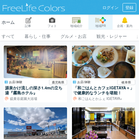
ログイン
登録
ホーム
記事
フォト
地域紹介
地域PR
企画・案内
すべて
暮らし・仕事
グルメ・お店
観光・レジャー
お店/体験
お店/体験
鹿児島県
岐阜県
源泉かけ流しの深さ1.4mの立ち
「和ごはんとカフェIGETAYA＋」
湯『霧島ホテル』
で健康的なランチを堪能！
硫黄谷庭園大浴場
和ごはんとかふぇ IGETAYA+
地域連携