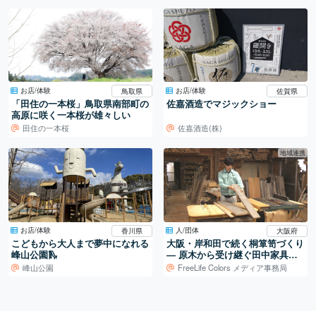
お店/体験
お店/体験
鳥取県
佐賀県
「田住の一本桜」鳥取県南部町の
佐嘉酒造でマジックショー
高原に咲く一本桜が雄々しい
田住の一本桜
佐嘉酒造(株)
地域連携
お店/体験
人/団体
香川県
大阪府
こどもから大人まで夢中になれる
大阪・岸和田で続く桐箪笥づくり
峰山公園🛝
― 原木から受け継ぐ田中家具製
作所の仕事
峰山公園
FreeLife Colors メディア事務局