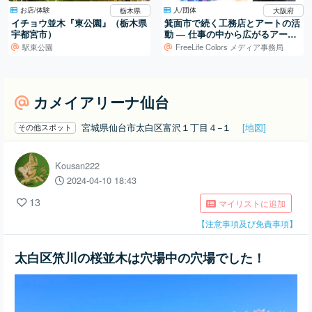
お店/体験
人/団体
栃木県
大阪府
イチョウ並木『東公園』（栃木県
箕面市で続く工務店とアートの活
宇都宮市）
動 ― 仕事の中から広がるアート
制作
駅東公園
FreeLife Colors メディア事務局
カメイアリーナ仙台
宮城県仙台市太白区富沢１丁目４−１
[地図]
その他スポット
Kousan222
2024-04-10 18:43
13
マイリストに追加
【注意事項及び免責事項】
太白区笊川の桜並木は穴場中の穴場でした！