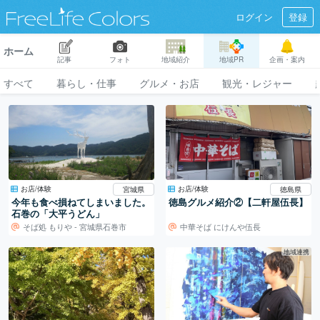
ログイン
登録
ホーム
記事
フォト
地域紹介
地域PR
企画・案内
すべて
暮らし・仕事
グルメ・お店
観光・レジャー
お店/体験
お店/体験
宮城県
徳島県
今年も食べ損ねてしまいました。
徳島グルメ紹介②【二軒屋伍長】
石巻の「大平うどん」
そば処 もりや - 宮城県石巻市
中華そば にけんや伍長
地域連携