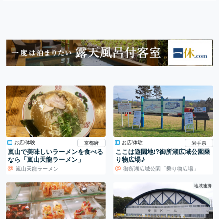
お店/体験
お店/体験
京都府
岩手県
嵐山で美味しいラーメンを食べる
ここは遊園地!?御所湖広域公園乗
なら「嵐山天龍ラーメン」
り物広場♪
嵐山天龍ラーメン
御所湖広域公園「乗り物広場」
地域連携