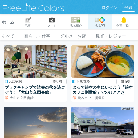
ログイン
登録
ホーム
記事
フォト
地域紹介
地域PR
企画・案内
すべて
暮らし・仕事
グルメ・お店
観光・レジャー
お店/体験
お店/体験
愛知県
岡山県
ブックキャンプで読書の秋を過ご
まるで絵本の中にいるよう「絵本
そう！「犬山市立図書館」
カフェ測量船」でのひととき
犬山市立図書館
絵本カフェ測量船
地域連携