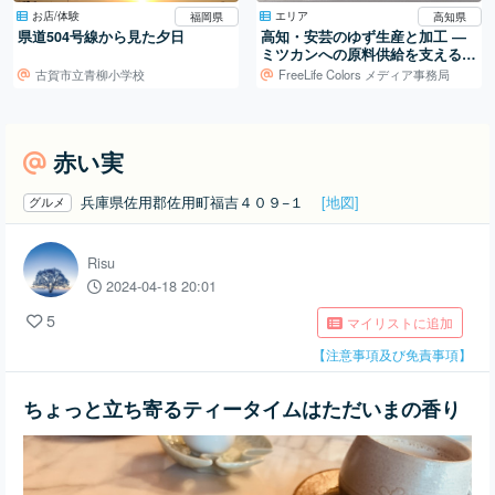
お店/体験
エリア
福岡県
高知県
県道504号線から見た夕日
高知・安芸のゆず生産と加工 ―
ミツカンへの原料供給を支える仕
組み
古賀市立青柳小学校
FreeLife Colors メディア事務局
赤い実
兵庫県佐用郡佐用町福吉４０９−１
[地図]
グルメ
Risu
2024-04-18 20:01
5
マイリストに追加
【注意事項及び免責事項】
ちょっと立ち寄るティータイムはただいまの香り