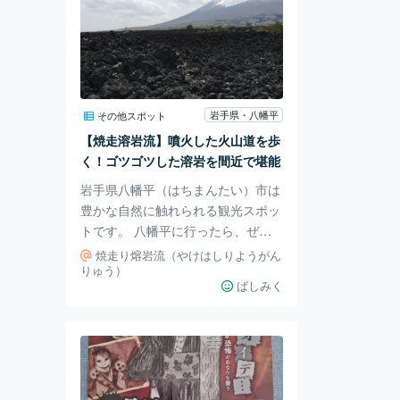
岩手県・八幡平
その他スポット
【焼走溶岩流】噴火した火山道を歩
く！ゴツゴツした溶岩を間近で堪能
岩手県八幡平（はちまんたい）市は
豊かな自然に触れられる観光スポッ
トです。 八幡平に行ったら、ぜひ
立ち寄ってみて欲しいおすすめの名
焼走り熔岩流（やけはしりようがん
所がこちら。 焼走（やけはしり）
りゅう）
ばしみく
溶岩流（ようがんりゅう） ちょっ
と読み方が独特ですね。 岩手山の
噴火で流出した溶岩流が冷えて固ま
った迫力のある光景が楽しめます。
珍しい地形で、国の特別天然記念物
にも指定されている名所ですよ。