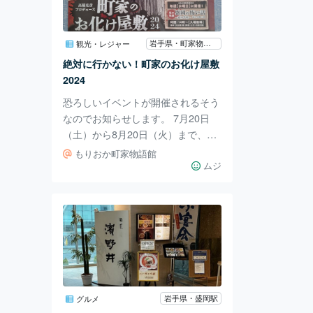
ゴツゴツとした黒い岩石が全て溶岩
です。 長い年月をかけて、自然が
織りなす地球の息吹を感じますね。
岩手県・町家物語館
観光・レジャー
1kmにも渡って遊歩道が整備されて
絶対に行かない！町家のお化け屋敷
います。 なか
2024
恐ろしいイベントが開催されるそう
なのでお知らせします。 7月20日
（土）から8月20日（火）まで、も
りおか町家物語館がお化け屋敷にな
もりおか町家物語館
るんだそうです。 こんなにおどろ
ムジ
おどろしいポスターがありますか？
絶対怖いヤツですよ、コレは。 高
橋克彦プロデュースと書いてありま
す。 高橋克彦さんは、歴史小説や
ホラー・ミステリ小説などを手がけ
る作家さんで、現在、盛岡市在住だ
そうです。 高橋克彦さんと言えば
オカルト界隈やUFO界隈にも詳しい
岩手県・盛岡駅
グルメ
と聞いたことがあります。 作家の