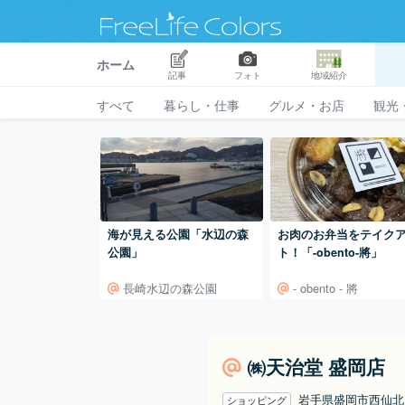
ホーム
記事
フォト
地域紹介
すべて
暮らし・仕事
グルメ・お店
観光
海が見える公園「水辺の森
お肉のお弁当をテイク
公園」
ト！「-obento-將」
長崎水辺の森公園
- obento - 將
㈱天治堂 盛岡店
岩手県盛岡市西仙
ショッピング