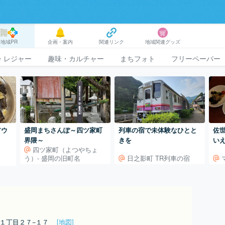
地域PR
企画・案内
関連リンク
地域関連グッズ
・レジャー
趣味・カルチャー
まちフォト
フリーペーパー
アウ
盛岡まちさんぽ～四ツ家町
列車の宿で未体験なひとと
佐
界隈～
きを
い
四ツ家町（よつやちょ
デ
う）- 盛岡の旧町名
日之影町 TR列車の宿
北１丁目２７−１７
[地図]