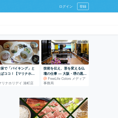
ログイン
登録
地域連携
世保で「バイキング」と
技術を伝え、形を変える仏
えばココ！【マリナホリ
壇の仕事 ― 大阪・堺の黒澤
FreeLife Colors メディア
イ】
商店
マリナホリデイ 湊町店
事務局