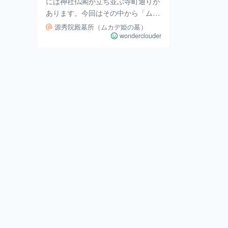
には神社仏閣が立ち並ぶ寺町通りが
あります。今回はその中から「ムカ
デ姫の墓」がある光台寺さんをご紹
源秀院殿墓所（ムカデ姫の墓）
介します。 ムカデ姫？？ 気になり
wonderclouder
ますよね。 こちらの看板にも書い
てあるように、ここは南部利直の正
室・於武の方、法名源秀院殿のお墓
がある場所なんです。 なぜムカデ
姫かというと、於武の方が嫁ぐとき
に先祖がムカデ退治をした時に使っ
た矢の根を持参したが、亡くなった
時に於武の方の遺体の下にムカデを
錬三させる模様が現れた。ムカデの
祟りを恐れた利直は掘をめぐらせた
墓を作るように命じ