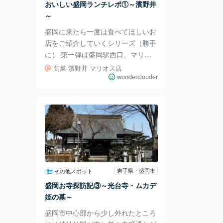
おいしい盛岡ランチレポ①～濱野井
本気を目の当たりにしたい方は、ぜ
～
ひ！ 裏の記事
盛岡に来たら一度は食べてほしいお
店をご紹介していくシリーズ（勝手
に） 第一弾は盛岡駅西口、マリオ
ス４階にある濱野井さんです！ 濱
旬菜 濱野井 マリオス店
野井さんと言えば・・・ じゃ
wonderclouder
ん！！天丼です！！ これでなんと
８００円（税込）！！安い！！ ラ
ンチメニューと言えど何とも良心的
なお値段でいただけます。 サック
サクのてんぷらはエビの他ナス、ピ
ーマン、イカ、白身魚、かぼちゃと
ボリューム満点。ご飯の盛りもよく
お腹いっぱい大満足♪ 小鉢と茶碗蒸
岩手県・盛岡市
その他スポット
しも付いてこの値段はやっぱり安い
盛岡お寺探訪記③～光台寺・ムカデ
よなぁ。 濱野井さんのランチメニ
姫の墓～
ューは全て１，０００円
盛岡市中心部から少し外れたところ