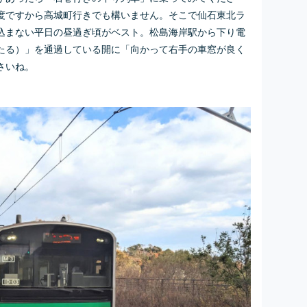
度ですから高城町行きでも構いません。そこで仙石東北ラ
込まない平日の昼過ぎ頃がベスト。松島海岸駅から下り電
たる）」を通過している開に「向かって右手の車窓が良く
さいね。