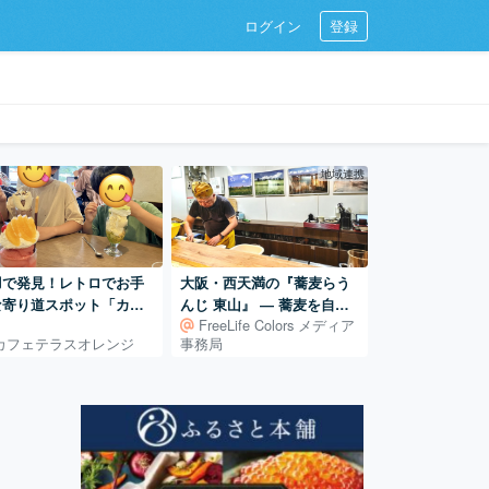
ログイン
登録
地域連携
羽で発見！レトロでお手
大阪・西天満の『蕎麦らう
な寄り道スポット「カフ
んじ 東山』 ― 蕎麦を自ら
FreeLife Colors メディア
テラスオレンジ」
学び、打ち続ける日常
カフェテラスオレンジ
事務局