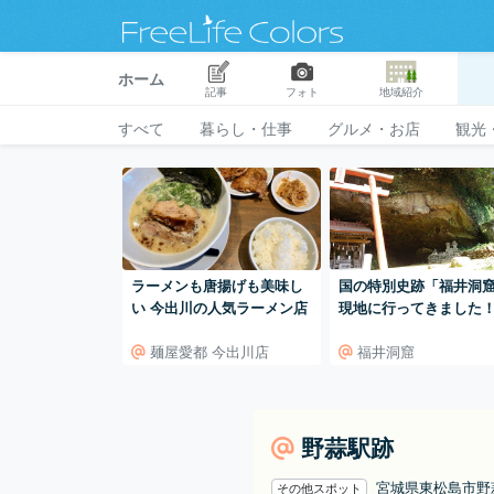
ホーム
記事
フォト
地域紹介
すべて
暮らし・仕事
グルメ・お店
観光
ラーメンも唐揚げも美味し
国の特別史跡「福井洞
い 今出川の人気ラーメン店
現地に行ってきました
麺屋愛都 今出川店
福井洞窟
野蒜駅跡
宮城県東松島市
その他スポット