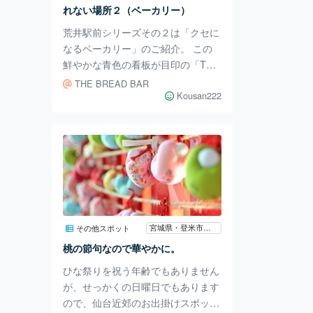
ったです🤩🍖🍖🍖 牛タン定食の定
れない場所２（ベーカリー）
番であるとろろご
荒井駅前シリーズその２は「クセに
なるベーカリー」のご紹介。 この
鮮やかな青色の看板が目印の「THE
BREAD BAR」は、ヨーロッパの
THE BREAD BAR
伝統的な製法をベースに、小麦粉・
Kousan222
酵母・塩・水といったシンプルな素
材で安心して食べられるパンを焼い
ています 店内はこじんまりとして
いますが、その種類の多さと飽きの
来ない美味しさでリピーターが沢山
います。10時の開店に合わせて次々
とお客さんがやって来ます。 『ご
はんのように毎日食べたい、おいし
宮城県・登米市津山町
その他スポット
くヘルシーなパン』という謳い文句
桃の節句なので華やかに。
のとおり、素朴でありながら洗練さ
ひな祭りを祝う年齢でもありません
れたパンの
が、せっかくの日曜日でもあります
ので、仙台近郊のお出掛けスポット