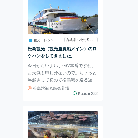
宮城県・松島遊覧船
観光・レジャー
松島観光（観光遊覧船メイン）のロ
ケハンをしてきました。
今日からいよいよGW本番ですね。
お天気も申し分ないので。ちょっと
早起きして初めて松島湾を巡る遊覧
船に乗って来ました。理由は単純。
松島湾観光船発着場
たまたま遊覧船の会社が50周年イベ
Kousan222
ントで通常大人1,500円のところが
1,000円に。webから予約すると更
に100円引きという「格安価格」だ
ったからです。（笑） 朝イチの便
だったので8時30分出航。400人乗
りの大型船「仁王丸」です。写真を