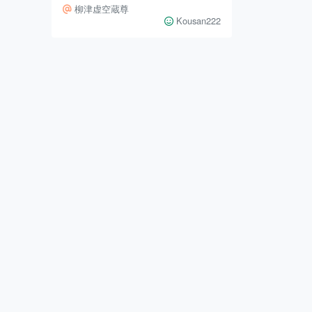
をご紹介しましょう。マイカーがあ
柳津虚空蔵尊
れば１時間程度で行けるところで
Kousan222
す。登米市津山町にある「柳津虚空
蔵尊（やないづこくぞうそん）」。
三陸自動車道の桃生津山I.Cを降り
ると５分ほどで到着です。 幼い頃
から家族でよく来ていたところです
が、最近「月見の井戸」「雫の桜」
といった「七不思議」のほかにも、
寺カフェやら花手水やらが次々と出
来まして、若者がドライブついでに
立ち寄ってもなかなか楽しいところ
になりました。 こち