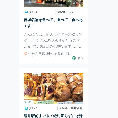
撮りたかったので基本デッキにいた
んですが、船に乗るときは薄手の長
宮城県・石巻・南三陸・気仙沼
グルメ
袖を一枚持参した方が良いです。外
宮城名物を食べて、食べて、食べ尽
海に出るとかなり風がひんやりしま
くす！
す
こんにちは、新人ライターのゆうで
す！ たくさんの♡ありがとうござ
います😊 3回目の記事投稿では、タ
イトルの通り宮城県名物を食べ尽く
牛たん炭焼 利久 石巻山下店
してきたので、引き続き宮城県のグ
ゆう
ルメについて皆さんにお伝えしてい
きます。 まず私たちが訪れたの
は、｢炭焼牛タン 利久 石巻山下店｣
です。 私は牛タン極み定食ととろ
ろご飯、牛タンが苦手な同伴者は海
鮮丼を食べていました。 厚切りの
牛タンを食べたのは初めてだったの
ですが、癖がなく、弾力がありつつ
宮城県・荒井駅前
グルメ
も柔らかくて感動するほどおいしか
荒井駅前まで来て絶対寄らずには帰