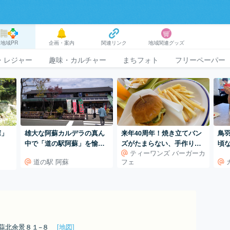
地域PR
企画・案内
関連リンク
地域関連グッズ
・レジャー
趣味・カルチャー
まちフォト
フリーペーパー
窟」
雄大な阿蘇カルデラの真ん
来年40周年！焼き立てバン
鳥
！
中で「道の駅阿蘇」を愉し
ズがたまらない、手作りに
頃
ティーワンズ バーガーカ
む
こだわりのハンバーガー
ェ
道の駅 阿蘇
フェ
店。
野蒜北余景８１−８
[地図]