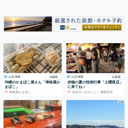
お店/体験
お店/体験
沖縄県
兵庫県
沖縄のかまぼこ屋さん「寿味屋か
赤穂の夏の恒例行事「土曜夜店」
まぼこ」
に来てね～
寿味屋かまぼこ
花岳寺（かがくじ）通商店街
公式