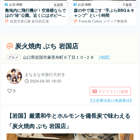
お店/体験
お店/体験
佐賀県
千葉県
敷地内に飛行機が！空港横ならで
森の中で過ごす “手ぶらBBQ＆キ
はの“珍”公園。近くにはポピー畑
ャンプ” という時間
も。
佐賀空港公園 多目的広場
FreeLife Colors メディア事務局
炭火焼肉 ぶち 岩国店
山口県岩国市麻里布町６丁目１０−２８
[地図]
グルメ
まなまな＠旅行大好き
2024-04-30 18:00
5
マイリストに追加
【注意事項及び免責事項】
【岩国】厳選和牛とホルモンを備長炭で味わえる
「炭火焼肉 ぶち 岩国店」