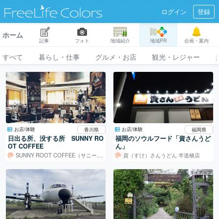
ログイン
登録
ホーム
記事
フォト
地域紹介
地域PR
企画・案内
すべて
暮らし・仕事
グルメ・お店
観光・レジャー
お店/体験
お店/体験
香川県
福岡県
日出る所、没する所 SUNNY RO
福岡のソウルフード「資さんうど
OT COFFEE
ん」
SUNNY ROOT COFFEE（サニールートコーヒー）
資（すけ）さんうどん 半道橋店
タイアップ