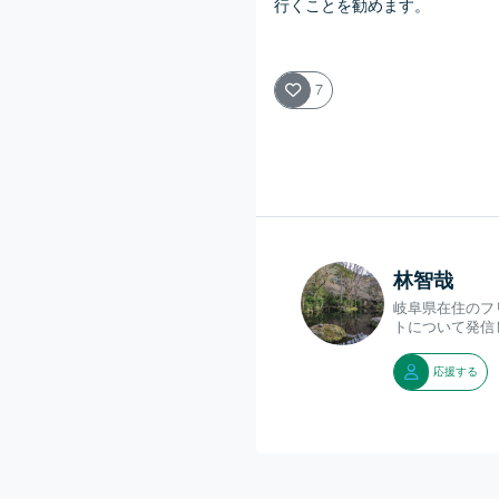
行くことを勧めます。
7
林智哉
岐阜県在住のフ
トについて発信
応援する