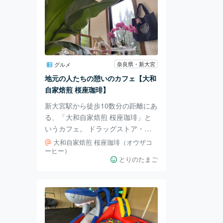
奈良県・新大宮
グルメ
地元の人たちの憩いのカフェ【大和
自家焙煎 桜座珈琲】
新大宮駅から徒歩10数分の距離にあ
る、「大和自家焙煎 桜座珈琲」と
いうカフェ。 ドラッグストア・キ
リン堂のすぐそばにあったこのお店
大和自家焙煎 桜座珈琲（オウザコ
に入ってみました。 店内は明るく
ーヒー）
とりのたまご
静かで、ほのぼのとした雰囲気。
地元の方らしい常連さんが和気あい
あいとお話をされていて、心安らぐ
空間でした。 コーヒーは一杯330円
と、かなりリーズナブル！ それで
いてこだわりの自家焙煎珈琲を味わ