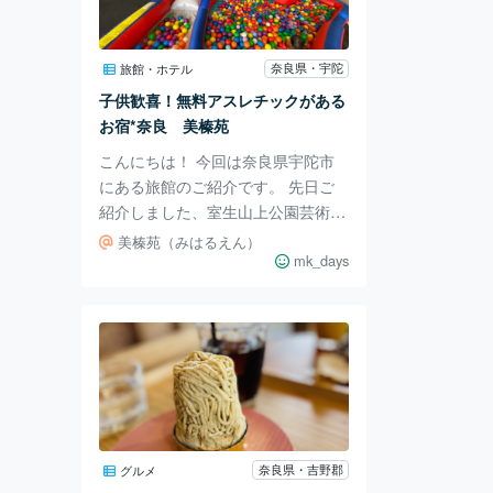
えます。 深みがあって香ばしいの
にきつい苦みがなく、コーヒーが苦
手な方にも好きな方にもおすすめ。
奈良県・宇陀
旅館・ホテル
時折、ご主人が豆のハンドピックや
子供歓喜！無料アスレチックがある
焙煎を行う様
お宿*奈良 美榛苑
こんにちは！ 今回は奈良県宇陀市
にある旅館のご紹介です。 先日ご
紹介しました、室生山上公園芸術の
森から 車で25分ほどの場所に位置
美榛苑（みはるえん）
しています。 美榛苑さんはSNSで
mk_days
何度も見たことがあり、 前々から
気になっていたお宿。 なんでも、
無料のキッズスペースがあるとか。
こちらが建物外観。 「みはる温
泉 美肌の湯」ののぼりにワクワ
ク。 ロビーのソファ横には写真映
えスポット。 宇陀市のマスコット
キャラクター ハっぴーとウッピー
奈良県・吉野郡
グルメ
がお出迎えしてくれました。 チェ