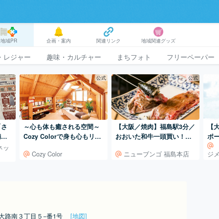
地域PR
企画・案内
関連リンク
地域関連グッズ
・レジャー
趣味・カルチャー
まちフォト
フリーペーパー
公式
公式
【大阪／焼肉】福島駅3分／
「さ
～心も体も癒される空間～
【
おおいた和牛一頭買い！お
満
Cozy Colorで身も心もリフ
ポ
おいた和牛専門焼肉店。
レッシュ
フ
ネッ
ニューブンゴ 福島本店
Cozy Color
ジ
大路南３丁目５−番1号
[地図]