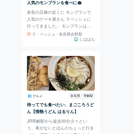
人気のモンブランを食べに🧁
ックインを済ませ、浴衣を選びま
奈良の五條の近くに モンブランで
す。 ロービーに設置
人気のケーキ屋さん ラペッシュに
行ってきました。 モンブランは期
間限定の商品です♪ ラペッシュはケ
ラ・ペッシュ - 奈良県吉野郡
ーキやパン、焼き菓子を購入する人
しばばん
が沢山いました。 ラペッシ
ュのモンブランは、 隣接するカフ
ェミッツでいただくことができま
す。 カフェでの ドリンクは単品で5
50円でした。 2時半から16時は、
ラペッシュのモンブランと ドリン
クセットで1,050円 でいただくこと
ができます。 モンブランはしっか
奈良県・帯解駅
グルメ
りと栗の味、食感がありました 🌰
待ってでも食べたい、まごころうど
中には生クリーム、 土台はメレン
ん【情熱うどん はるりん】
ゲ
JR帯解駅から徒歩20分少々とい
う、車がないとほんのちょっと行き