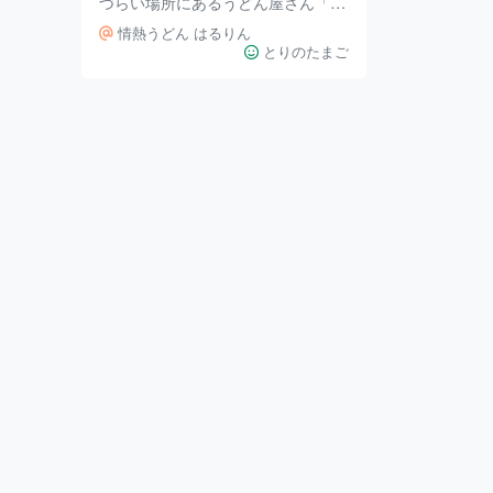
づらい場所にあるうどん屋さん「は
るりん」。 いつもお店の外に行
情熱うどん はるりん
列…とはいかないまでも順番待ちの
とりのたまご
人がいて、とても評判がいいと聞い
ていたので満を持して行ってみまし
た。 平日のランチタイムに行っ
て、待ち時間は15分ほど。 入って
みると食券制で、こぢんまりとした
サイズ感でとても落ち着く店内でし
た。 雰囲気も「地元のお店」っぽ
いあたたかみがあって、なんともほ
っこり。 注文したのは、「ぶっか
けうどん（冷）」と「とり天」「ち
くわ天」、 「とり玉天