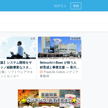
ログイン
登録
公式
地域連携
大阪】システム開発をサ
Setouchi-i-Base が担う人
ート／経験豊富なスタッ
材育成と事業支援 ― 香川で
（株）ソフトウェアマネ
FreeLife Colors メディア
が対応いたします！
「始める」を支える拠点
メントセンター
事務局