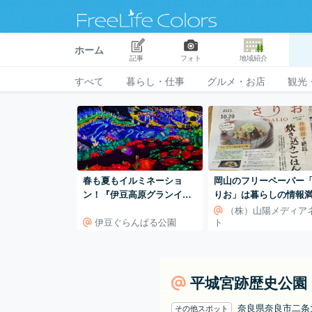
ホーム
記事
フォト
地域紹介
すべて
暮らし・仕事
グルメ・お店
観光
春も夏もイルミネーショ
岡山のフリーペーパー
ン！『伊豆高原グランイル
りお」は暮らしの情報
ミ～8thシーズン～』
載！
（株）山陽メディア
伊豆ぐらんぱる公園
ト
平城宮跡歴史公園
奈良県奈良市二条
その他スポット