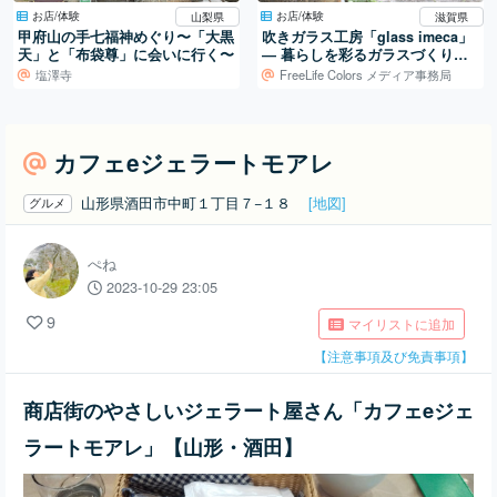
お店/体験
お店/体験
山梨県
滋賀県
甲府山の手七福神めぐり〜「大黒
吹きガラス工房「glass imeca」
天」と「布袋尊」に会いに行く〜
― 暮らしを彩るガラスづくり／
滋賀・葛川
塩澤寺
FreeLife Colors メディア事務局
カフェeジェラートモアレ
山形県酒田市中町１丁目７−１８
[地図]
グルメ
ぺね
2023-10-29 23:05
9
マイリストに追加
【注意事項及び免責事項】
商店街のやさしいジェラート屋さん「カフェeジェ
ラートモアレ」【山形・酒田】