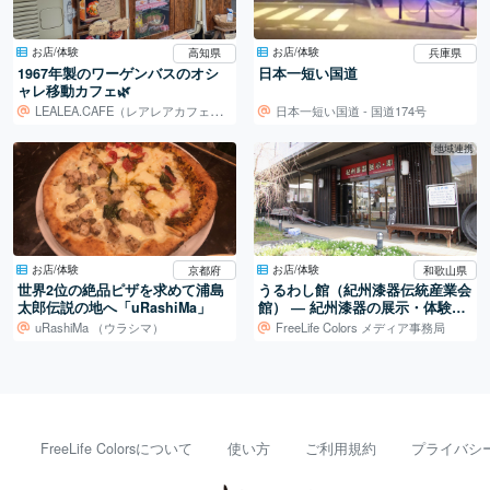
お店/体験
お店/体験
高知県
兵庫県
1967年製のワーゲンバスのオシ
日本一短い国道
ャレ移動カフェ🌿
LEALEA.CAFE（レアレアカフェ）- ワーゲンバス移動カフェ
日本一短い国道 - 国道174号
地域連携
お店/体験
お店/体験
京都府
和歌山県
世界2位の絶品ピザを求めて浦島
うるわし館（紀州漆器伝統産業会
太郎伝説の地へ「uRashiMa」
館） ― 紀州漆器の展示・体験・
販売を担う産地の拠点
uRashiMa （ウラシマ）
FreeLife Colors メディア事務局
FreeLife Colorsについて
使い方
ご利用規約
プライバシ