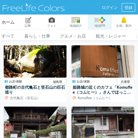
ログイン
登録
ホーム
記事
フォト
地域紹介
地域PR
企画・案内
すべて
暮らし・仕事
グルメ・お店
観光・レジャー
お店/体験
お店/体験
福島県
兵庫県
都路町の古代亀石と笠石山の巨石
姫路城の近くのカフェ「Komuffe
巡り
e（コムヒー）」さんでほっこり
休憩
古代亀石（笠石山）
Komuffee（コムヒー）
地域連携