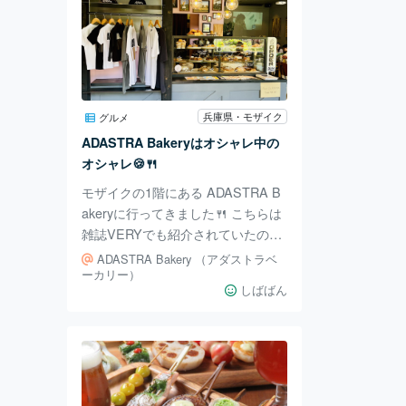
兵庫県・モザイク
グルメ
ADASTRA Bakeryはオシャレ中の
オシャレ🍪🍴
モザイクの1階にある ADASTRA B
akeryに行ってきました🍴 こちらは
雑誌VERYでも紹介されていたの
で、 前から行きたかったお店で
ADASTRA Bakery （アダストラベ
す。 オシャレな店内もよかったの
ーカリー）
しばばん
ですが、 この日は天気が良く、こ
どもがいるので、 テラス席で。 ロ
ーストビーフのプレートランチは
パンとドリンク付きで 2,000円で
す。 NY発祥のお店で、 ＮＹスタイ
ルでした。 サラダがたっぷりでヘ