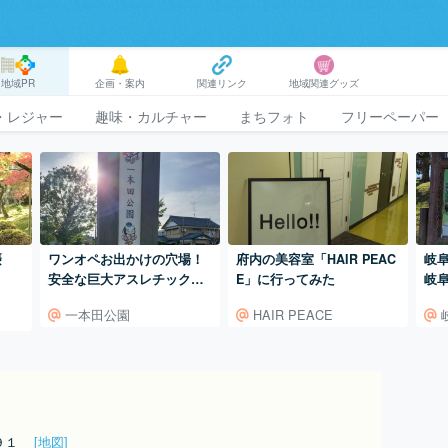
地域PR
企画・案内
関連リンク
地域関連グッズ
・レジャー
趣味・カルチャー
まちフォト
フリーペーパー
摂
ワンオペお出かけの穴場！
府内の美容室「HAIR PEAC
岐
安全な巨大アスレチックが
E」に行ってみた
岐
魅力『一本田公園』
一本田公園
HAIR PEACE
３９１
[地図]