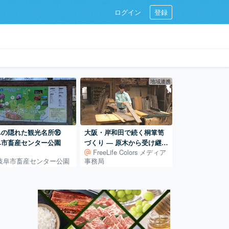
ログイン
登録
地域連携
阜の隠れた観光名所⑯
大阪・岸和田で続く桐箪笥
阜市畜産センター公園
づくり ― 原木から受け継ぐ
FreeLife Colors メディア
田中家具製作所の仕事
岐阜市畜産センター公園
事務局