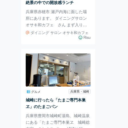
絶景の中での開放感ランチ
食な方はメニューから頼むか、あえ
兵庫県赤穂市 瀬戸内海に面した場
てストップの注文方法
所にあります。 ダイニングサロン
オサキ和カフェ さん まず入り口
のホテル並みのリッチな重厚感が
ダイニング サロン オサキ和カフェ
特別な気持ちになってワクワクなん
Risu
です。 旧宿泊施設を改装して モダ
ン且つ洗練された豪華な造りが な
んとも居心地良く。 そしてなんと
いっても 瀬戸内海を一望できる絶
景❗️ お天気いい日はテラス席がおす
すめです。 ランチもいろいろあり
ますが 和でなく洋がメインです
ね。 オサキランチは1700円ほど。
兵庫県・城崎
グルメ
瀬戸内海のキラキラ輝く海を眺めな
城崎に行ったら「たまご専門本巣
がらの ランチは格別です。 瀬戸内
ヱ」のたまごパン
海の海
兵庫県豊岡市城崎町湯島、城崎温泉
にある「たまご専門本巣ヱ 城崎総