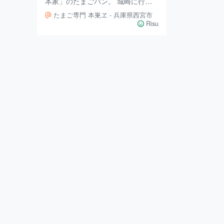
本家」のたまごパン。 城崎に行っ
たら、まず訪れてみたいお店！ パ
たまご専門 本巣ヱ - 兵庫県西宮市
ンというよりぷるぷるでカステラの
Risu
ようなのです。 大きさもちょうど
これくらい。 厨房のガラス窓から
見えるようにぷるんぷるんしてくれ
ます（笑）。 お持ち帰りはかわい
い箱に、黒蜜もつけてくれますよ。
食感はチーズケーキのようでシュワ
リと口の中で溶けていきます。 あ
～美味しくてクセになりそうです。