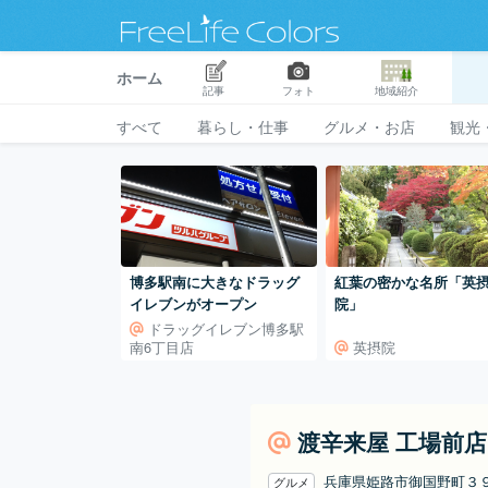
ホーム
記事
フォト
地域紹介
すべて
暮らし・仕事
グルメ・お店
観光
博多駅南に大きなドラッグ
紅葉の密かな名所「英
イレブンがオープン
院」
ドラッグイレブン博多駅
南6丁目店
英摂院
渡辛来屋 工場前店
兵庫県姫路市御国野町
グルメ