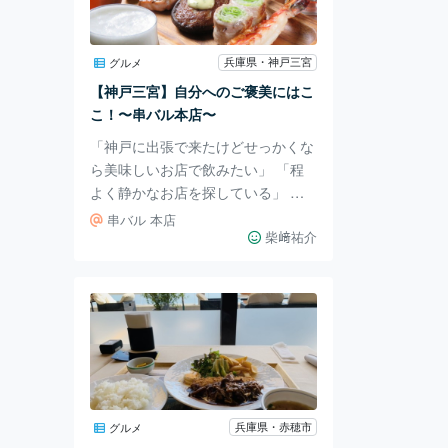
ルシー。 お子様ランチは900円でド
リンク付きです。 モザイクのオシ
ャレなお店で、ランチ•カフェな
兵庫県・神戸三宮
グルメ
ら、 ADASTRA Bak
【神戸三宮】自分へのご褒美にはこ
こ！〜串バル本店〜
「神戸に出張で来たけどせっかくな
ら美味しいお店で飲みたい」 「程
よく静かなお店を探している」 な
ど、考えている方に必見のお店を紹
串バル 本店
介します！ 今回紹介するのは、筆
柴﨑祐介
者自身が神戸に出張で来た際に必ず
足を運び、関西に引っ越した今、定
期的に通っているお店を紹介しま
す。 串バルは、その日のおすすめ
を鉄板で焼き、提供してくれるお店
です。 おすすめ8種、もしくは「ス
トップで」と声をかけるまで永遠と
出してくれるパターンと、メニュー
兵庫県・赤穂市
グルメ
から選ぶ注文方法があります。 少