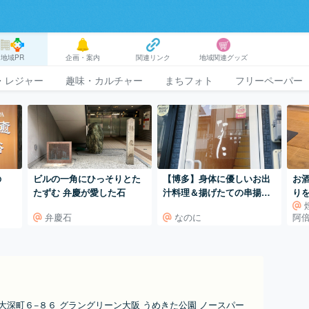
地域PR
企画・案内
関連リンク
地域関連グッズ
・レジャー
趣味・カルチャー
まちフォト
フリーペーパー
の
ビルの一角にひっそりとた
【博多】身体に優しいお出
お
たずむ 弁慶が愛した石
汁料理＆揚げたての串揚げ
りを
が楽しめるお店♪
リ
弁慶石
なのに
阿
大深町６−８６ グラングリーン大阪 うめきた公園 ノースパー