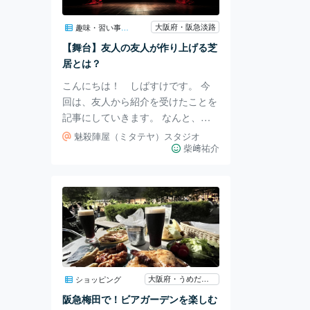
大阪府大阪市福島区福島2-8-22 F
大阪府・阪急淡路
趣味・習い事・教室
【舞台】友人の友人が作り上げる芝
居とは？
こんにちは！ しばすけです。 今
回は、友人から紹介を受けたことを
記事にしていきます。 なんと、友
人の同級生がお芝居をされるとのこ
魅殺陣屋（ミタテヤ）スタジオ
と……！ それだけでもすごいの
柴﨑祐介
に、自分たちで1つの作品を作り上
げたようです✨ あまりにも感銘を受
けたので、友人にLINE送りまし
た。 「これ、記事にしたいんだけ
ど大丈夫かな？」 早速取り合って
くれて、許可を得たので記事にして
います🫡 ただ、テレビに出てくる
ような、玄人レベルを期待されてい
大阪府・うめだ阪急
ショッピング
る方にはおすすめできない情報かも
阪急梅田で！ビアガーデンを楽しむ
知れません……。 「小規模会場で