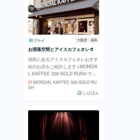
大阪府・福島
グルメ
お洒落空間とアイスカフェオレ🥤
福島にあるアイスカフェオレおすす
めのお店をご紹介します♫MONDIA
L KAFFEE 328 GOLD RUSH です
☕️ 店内のインテリアやBGMがとっ
MONDIAL KAFFEE 328 GOLD RU
てもオシャレです。 私はアイスカ
SH
しばばん
フェオレとオレオマフィンを注文🍪
この組み合わせは最高✨ テイクアウ
トも人気です✨MONDIAL KAFFEE
328 は、 北堀江を中心に5店舗あ
り、 そのうち今回は福島のお店を
ご紹介しました✨ MONDIAL KAFF
EE 328 GOLD RUSH 〒553-0003