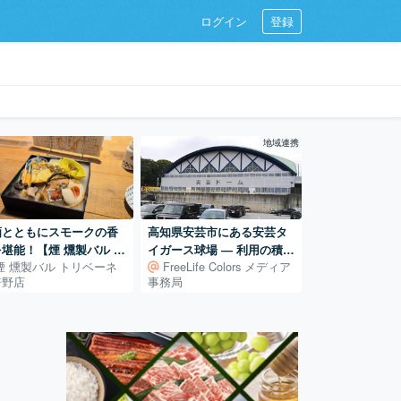
ログイン
登録
地域連携
酒とともにスモークの香
高知県安芸市にある安芸タ
堪能！【煙 燻製バル ト
イガース球場 ― 利用の積み
煙 燻製バル トリベーネ
FreeLife Colors メディア
ベーネ 阿倍野店】
重ねで支えられる地域の球
倍野店
事務局
場