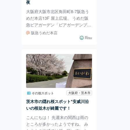
夜
ゆっくりお芝居を楽し
大阪府大阪市北区角田町8-7阪急う
めだ本店13F 屋上広場、 うめだ阪
急ビアガーデン「ビアガーデンプラ
ン」に今年の夏に行ってきました
阪急うめだ本店
～。 今年は5月24日～10月9日まで
Risu
開催！ こちらはなんと、時間無制
限の食べ放題・飲み放題！ 週替わ
りイベントもあるのでいつ行っても
楽しめます。 当日の営業情報（雨
天中止など）については公式インス
タグラムでわかるみたいです。 開
放感たっぷり、夜景を見ながら、心
置きなく楽しめます。 美味しくて
大阪府・茨木市
その他スポット
楽しくて、オススメですよ～。
茨木市の隠れ桜スポット*安威川沿
いの桜並木が綺麗です！
こんにちは！ 先週末の関西は雨の
ところが多かったようですね。 み