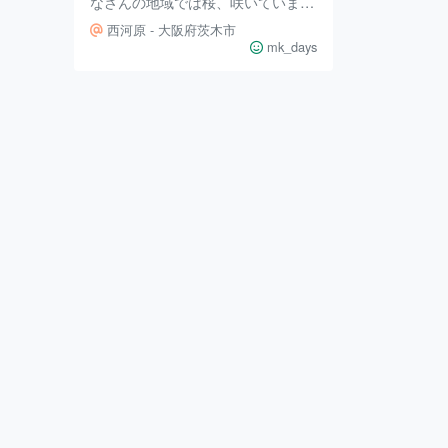
なさんの地域では桜、咲いています
か？ 私は雨が降る前の土曜日、桜
西河原 - 大阪府茨木市
を見に行って来ました🌸 大阪府茨
mk_days
木市。桜の名所は各所ありますが
今日は隠れスポットをお伝えしたい
と思います。 その場所がこちら。
先日ご紹介しました、西河原公園の
近くを流れる安威川。 Google Map
上の中央を南北に流れている川で
す。 国道171号線から安威川沿いに
桜並木を見ることができます。 住
所で言うと、大阪府茨木市西河原2
丁目1-37あたり。 安威川沿いでは
桜