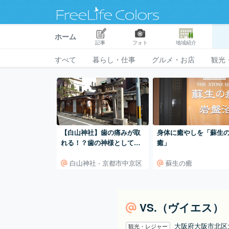
ホーム
記事
フォト
地域紹介
すべて
暮らし・仕事
グルメ・お店
観光
【白山神社】歯の痛みが取
身体に癒やしを「蘇生
れる！？歯の神様として知
癒」
られる神社
白山神社 - 京都市中京区
蘇生の癒
VS.（ヴイエス）
大阪府大阪市北区
観光・レジャー