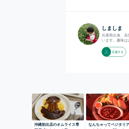
しましま
兵庫県出身、高
います。趣味は
応援する
沖縄初出店のオムライス専
なんちゃってベジタリ