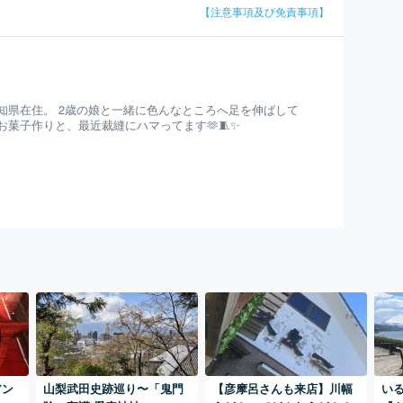
【注意事項及び免責事項】
知県在住。 2歳の娘と一緒に色んなところへ足を伸ばして
お菓子作りと、最近裁縫にハマってます🫶🧵✨
アン
山梨武田史跡巡り〜「鬼門
【彦摩呂さんも来店】川幅
い