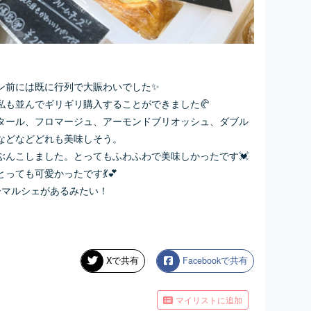
前には既に行列で大賑わいでした✨️
私も並んでギリギリ購入することができました🥐
タール、フロマージュ、アーモンドブリオッシュ、ダブル
などなどどれも美味しそう。
ぶんこしました。とってもふわふわで美味しかったです💓
っても可愛かったです💃💕
ーマルシェがあるみたい！
Xで共有
Facebookで共有
マイリストに追加