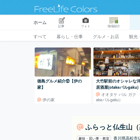
ホーム
記事
フォト
地域紹介
すべて
暮らし・仕事
グルメ・お店
観光
徳島グルメ紹介⑫【伊の
大竹駅前のオシャレな
家】
居酒屋(otakeバルgaku)
オオタケ バル ガク （
伊の家
akeバルgaku）
ふらっと仏生山（
香川県高松市
趣味・習い事・教室