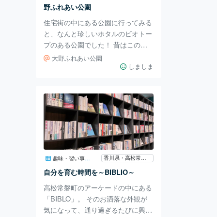
野ふれあい公園
住宅街の中にある公園に行ってみる
と、なんと珍しいホタルのビオトー
プのある公園でした！ 昔はこの高
松市大野周辺は田んぼが多く、水生
大野ふれあい公園
生物がたくさんいたようです。 ま
しましま
たホタルを含む生き物たちの場所を
作ろうとビオトープを造ったようで
すね。 確かにあまり見ない植物が
生えていて娘も興味津々でした。
メダカがたくさん行き交っていて、
それもまた珍しい！ こういった公
園が増えると子どもたちにとっても
勉強になるので嬉しいですね😊
香川県・高松常磐町
趣味・習い事・教室
自分を育む時間を～BIBLIO～
高松常磐町のアーケードの中にある
「BIBLO」。 そのお洒落な外観が
気になって、通り過ぎるたびに興味