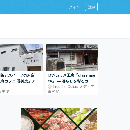
ログイン
登録
地域連携
国茶とスイーツのお店
吹きガラス工房「glass ime
上海カフェ 香美楽』アフ
ca」 ― 暮らしを彩るガラ
FreeLife Colors メディア
ヌーンティーも！
スづくり／滋賀・葛川
香美楽
事務局