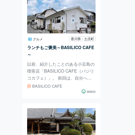
香川県・土庄町
グルメ
ランチもご褒美～BASILICO CAFE
～
以前、紹介したことのある小豆島の
喫茶店「BASILICO CAFE（バジリ
コカフェ）」。 前回は、自分への
ご褒美にケーキを頼んだわたしでし
BASILICO CAFE
たが、今回はさらに自分へのご褒美
waco
として（どんだけ自分に甘いの
か）、ランチを食べに行って参りま
したので、再度紹介！ 土庄港から
歩いて10分ほどのところにあるバジ
リコカフェは、小さな坂の上にあり
ます。 ウッド調の扉を開ければ、