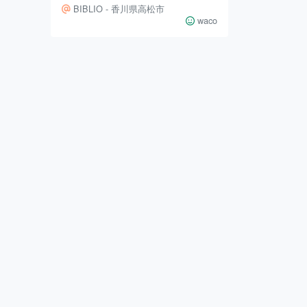
をひかれていたわたし。 先日、つ
BIBLIO - 香川県高松市
いのその扉を開くことができまし
waco
た。 目の前に広がる空間が思った
以上に素敵だったので、ちょっこし
ご紹介しちゃいます。 BIBLIOは、
いわゆるスタディースペース。 世
代年代問わず、勉強したり、読書を
したりと、集中して自分の時間を作
りたい人のために作られた自習スペ
ースです。 一歩中に入れば、賑や
かなアーケードとは完全に切り離さ
れ、自分だけの世界に没頭できるん
です。 座り