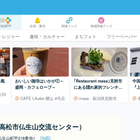
地域PR
企画・案内
関連リンク
地域関連グッズ
・レジャー
趣味・カルチャー
まちフォト
フリーペーパー
洋風
おいしい珈琲はいかが①～
｢Restaurant masa｣見附市
中
盛岡・カフェローブ～
にある隠れ家的フレンチレ
『
ストラン
タ
Ot
CAFE LAube 櫻山 4号店
masa - 新潟県見附市
高松市仏生山交流センター）
仏生山町甲218番地1
[地図]