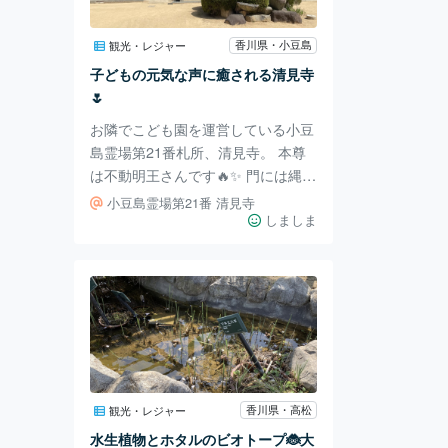
思ったよりも広い空間が広がってい
て、内装も木材の温かさを大事にし
香川県・小豆島
観光・レジャー
た造りになっています。 いつも思
子どもの元気な声に癒される清見寺
いますが、バジリコさんって店内に
🌷
入っただけで
お隣でこども園を運営している小豆
島霊場第21番札所、清見寺。 本尊
は不動明王さんです🔥✨ 門には縄が
下がっていて、引っ張ると鐘が鳴る
小豆島霊場第21番 清見寺
仕組みになっています🔔 敷地内に
しましま
はアート作品や遊具が置いてあり、
お寺らしからぬ（いい意味で）雰囲
気です。 時々キッチンカーでカフ
ェがやってきて、小さな憩いの場に
もなります。 ベンチも置いてある
のでそこでゆっくり飲むことができ
ます☕️✨️ 春前には本格的な護摩法要
もあり、火が立ち上るそう！ それ
香川県・高松
観光・レジャー
も見てみたかったーーー！
水生植物とホタルのビオトープ🐞大