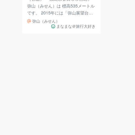
弥山（みせん）は 標高535メートル
です。 2015年には「弥山展望台か
らの眺望」が ミシュラン・グリー
弥山（みせん）
ンガイド・ジャポンにて、三ツ星を
まなまな＠旅行大好き
獲得したそうです。 遊歩道かロー
プウェイを利用して山頂へ登ること
ができます。 軽めの登山という感
じですが 靴はしっかりとした靴の
方がいいと思います。 山頂からは
遠く広島の島々まで見晴らせます。
屋上からは360°のパノラマで、 天
気のよい日は四国連山まで望むこと
ができるそうですよ。 〒739-0588
広島県廿日市市宮島町