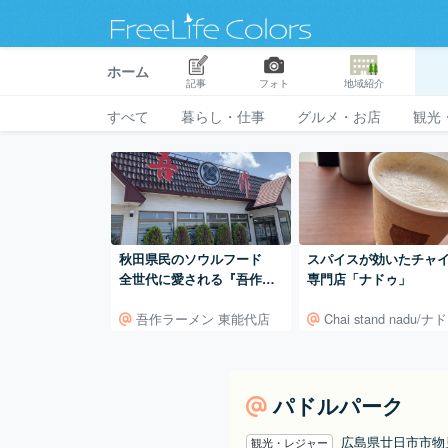
ホーム
記事
フォト
地域紹介
すべて
暮らし・仕事
グルメ・お店
観光
秋田県民のソウルフード
スパイスが効いたチャ
全世代に愛される『吾作ラ
専門店「ナドゥ」
ーメン』
吾作ラーメン 東能代店
Chai stand nadu/ナ
パドルパーク
広島県廿日市市
観光・レジャー