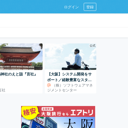
ログイン
登録
公式
鴨神社のえと詣『言社』
【大阪】システム開発をサ
ポート／経験豊富なスタッ
（株）ソフトウェアマネ
フが対応いたします！
言社
ジメントセンター