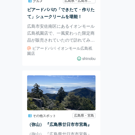
楽しむことができ、静かなひと時を
広島県・広島市安佐南区祇園
グルメ
過ごしたい方にぴったりです。 温
ビアードパパの「できたて・作りた
泉は、1500mの
て」シュークリームを堪能！
広島市安佐南区にあるイオンモール
広島祇園店で、一風変わった限定商
品が販売されていたので訪れてみま
した。 ビアードパパは、いつも
ビアードパパ イオンモール広島祇
「できたて・作りたて」のシューク
園店
shinobu
リームを食べられるお店です。お店
では、シュー生地をオーブンで焼い
て、クリームは毎日手作りしている
ので、とても新鮮です。注文を受け
たあと、ひとつひとつクリームを丁
寧に詰めてくれるので、いつでもで
きたてのシュークリームが楽しめま
す。お店は、安心して食べられる安
全な材料を使い、特別な作り方でシ
広島県・宮島
その他スポット
ュークリームを作っています。その
（弥山） 『広島県廿日市市宮島』
ため、何回食べても飽き
（弥山） 『広島県廿日市市宮島』