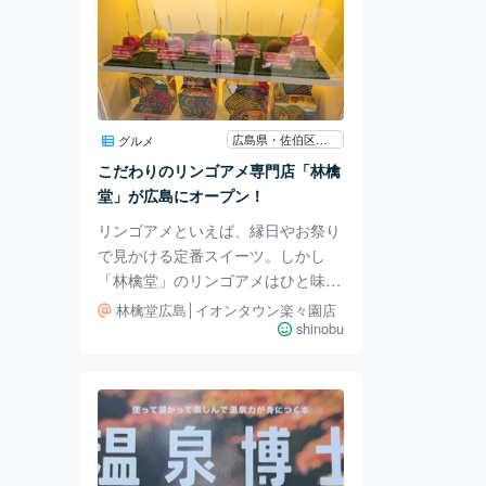
広島県・佐伯区楽々園
グルメ
こだわりのリンゴアメ専門店「林檎
堂」が広島にオープン！
リンゴアメといえば、縁日やお祭り
で見かける定番スイーツ。しかし
「林檎堂」のリンゴアメはひと味違
います。青森県を中心に、その時期
林檎堂広島│イオンタウン楽々園店
に一番おいしいリンゴを厳選し、職
shinobu
人が手作業で仕上げたこだわりの一
品。広島イオンタウン楽々園店にも
新店舗がオープンしたとのことで、
さっそく訪れてみました。 フレッ
シュなリンゴが主役のスイーツ
「林檎堂」のリンゴアメの魅力は、