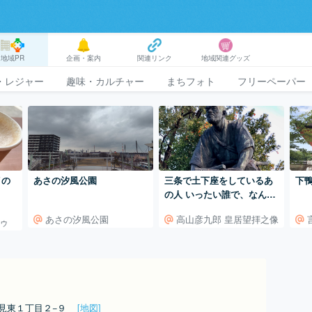
地域PR
企画・案内
関連リンク
地域関連グッズ
・レジャー
趣味・カルチャー
まちフォト
フリーペーパー
イの
あさの汐風公園
三条で土下座をしているあ
下
の人 いったい誰で、なんで
土下座してるん？
あさの汐風公園
高山彦九郎 皇居望拝之像
ドゥ
物見東１丁目２−９
[地図]