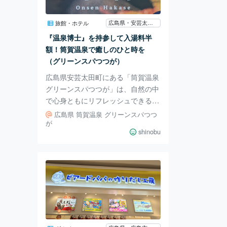
なんといってもリンゴの鮮度。農家
さんと直接対話し、その時期に最も
広島県・安芸太田町中筒賀
旅館・ホテル
おいしい品種を仕入れているそう。
『温泉博士』を持参して入湯料半
定番の8種に加え、期間限定フレー
額！筒賀温泉で癒しのひと時を
バーや希少なリンゴも登場
（グリーンスパつつが）
広島県安芸太田町にある「筒賀温泉
グリーンスパつつが」は、自然の中
で心身ともにリフレッシュできる温
泉施設です。今回この施設を利用す
広島県 筒賀温泉 グリーンスパつつ
るにあたり、全国の提供している温
が
shinobu
泉の割引チケットがついている月間
雑誌『温泉博士』をもって、この温
泉に入ってきましたので、これから
ご紹介します。 この施設の周囲は
四季折々の美しい風景に包まれ、小
高い丘の上に建つ施設からは素晴ら
しい眺望が広がります。特に、2階
と3階にある展望浴場からは夜景を