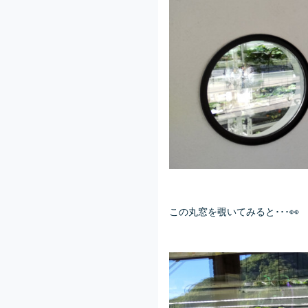
この丸窓を覗いてみると･･･👀