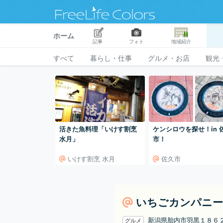
ホーム
記事
フォト
地域紹介
すべて
暮らし・仕事
グルメ・お店
観光
活きた魚料理「いけす割烹
ケンシロウを探せ！in 
水月」
市！
いけす割烹 水月
佐久市
いちごカンパニー
新潟県胎内市羽黒１８６
グルメ