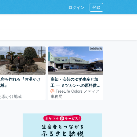
ログイン
登録
地域連携
泉卵も作れる『お湯かけ
高知・安芸のゆず生産と加
蔵尊』
工 ― ミツカンへの原料供給
FreeLife Colors メディア
を支える仕組み
お湯かけ地蔵
事務局