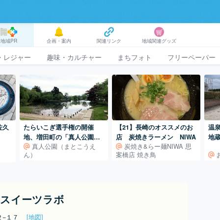
地域PR
企画・案内
関連リンク
地域関連グッズ
・レジャー
趣味・カルチャー
まちフォト
フリーペーパー
たらいこぎ選手権の開催
【21】長崎のオススメのお
温
佐久
地、増田町の「真人公園」
店 炭焼きラーメン NIWA
地
真人公園（まとこうえ
炭焼き&らー麺NIWA 思
は心休まるのんびりスポッ
ん）
案橋店 焼き鳥
ト
スイーツラボ
２−１７
[地図]