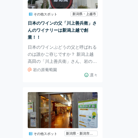
のサラダは超おすすめ！安くてボリ
ューム満点！ 取れたての新鮮野菜
新潟県・上越市
その他スポット
が12種類も入っています🥰 パスタ
日本のワインの父「川上善兵衛」さ
も美味しいけれど、ここのピザが好
んのワイナリーは新潟上越で創
きなので今回は二
業！！
日本のワインぶどうの父と呼ばれる
のは誰かご存じですか？ 新潟上越
高田の「川上善兵衛」さん、岩の原
葡萄園創業者です。 ここ上越高田
岩の原葡萄園
といえば有数の豪雪地帯ですが、当
凛々
時の善兵衛さんは 地域発展のため
に1890年（明治23年）に葡萄園を
開園したようです。 勝海舟とも親
交があり、そこで振る舞われた舶来
品の葡萄酒に目を 付けたとのこ
と、先見の明があったということで
すね。 広大な園内には、石蔵の他
にもショップやレストランがありま
新潟県・新潟市江南区
その他スポット