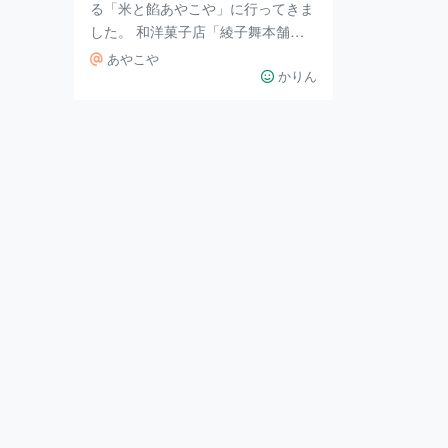
る「米と餡あやこや」に行ってきま
した。 和洋菓子店「綾子舞本舗タ
カハシ」の和菓子やケーキのテイク
あやこや
アウトができるほか、カフェもあり
かりん
ます。 カフェを利用しました☕ カ
ウンター4席、テーブル席は10席の
小さなカフェです。 シンプルでお
しゃれ✨ 物販もしているカウンター
で、カフェの注文も済ませてから席
に着きます。 夫はモンブランソフ
トとコーヒーを。 私はやっぱりパ
フェにしてしまいました。 メニュ
ーにあると、どうしても頼みたくな
ってしまうのです😅 モンブランク
リーム🌰もソフ