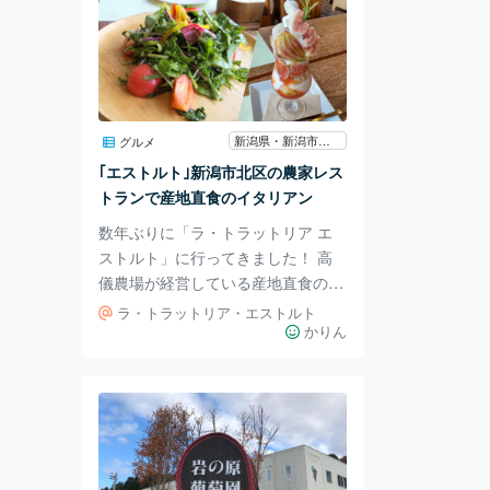
新潟県・新潟市北区
グルメ
｢エストルト｣新潟市北区の農家レス
トランで産地直食のイタリアン
数年ぶりに「ラ・トラットリア エ
ストルト」に行ってきました！ 高
儀農場が経営している産地直食のイ
タリアンレストランです。 自社農
ラ・トラットリア・エストルト
園で栽培された野菜や自家製ベーコ
かりん
ン、ソーセージを使用した創作料理
や、季節の果物を使ったスイーツメ
ニューなどで大人気のお店です😆
窓際の席に通されました。 稲刈り
後の田園風景が広がっています🌾
テラス席はワンコもOKです🐕 ここ