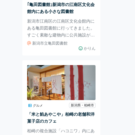
す。 ワインはオンラインショップ
｢亀田図書館｣新潟市の江南区文化会
でももちろん購入はできますが、お
館内にある小さな図書館
近くの方はぜひワイ
新潟市江南区の江南区文化会館内に
ある亀田図書館に行ってきました。
すごく素敵な建物内に公共施設が集
まっていて、亀田図書館もその一つ
新潟市立亀田図書館
です。 江南区文化会館施設内の案
かりん
内図です。 江南区文化会館に来た
目的は喫茶室だったのですが、素敵
な建物にびっくりしました😆。 そ
れもそのはず･･･ グッドデザイン賞
取ってました💦。 喫茶室でランチ
した後に図書館に寄ろうと向かった
のですが、こちらが図書館の外観で
す。 ランダムな蛍光灯と斜めなガ
新潟県・柏崎市
グルメ
ラス窓がなんだかおもしろい！ 入
「米と餡あやこや」柏崎の老舗和洋
ってみたら、ここは児童書のコーナ
菓子店のカフェ
ーでした。広く
柏崎の複合施設「ハコニワ」内にあ