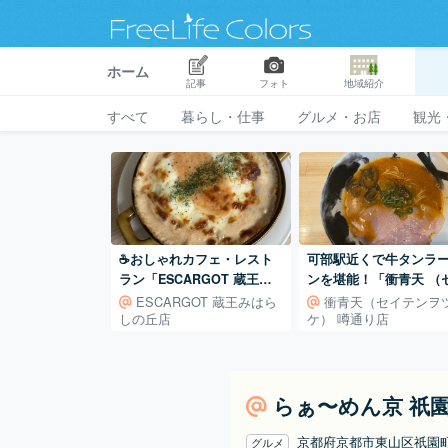
ホーム
記事
フォト
地域紹介
すべて
暮らし・仕事
グルメ・お店
観光
☕️おしゃれカフェ・レスト
可部駅近くで牛タンラ
ラン「ESCARGOT 蔵王み
ンを堪能！「衝青天 （
はらしの丘店」🐌
テンヲ ツケ）噂通り店
ESCARGOT 蔵王みはら
衝青天（セイテンヲ
しの丘店
ケ） 噂通り店
（広島県安佐北区可部
らぁ〜めん京 祇
京都府京都市東山区祇園町
グルメ