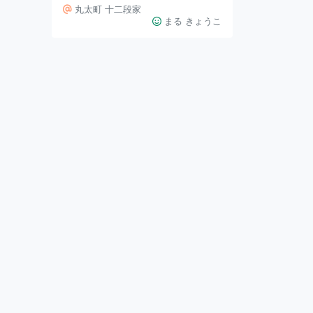
った甘味処だそう。 酔ったお客さ
丸太町 十二段家
んの口直しにお茶漬けを出して評判
まる きょうこ
になり、以来お茶漬けの店として続
いているのだとか。 花見小路には
現在も十二段家がありますが、そち
らはしゃぶしゃぶの店でメニューが
異なります。 お茶漬けは、「すず
しろ」「水菜」「菜の花」と三種類
あります。 私が注文するのはいつ
も、一番安い「すずしろ」ですが、
十分満足。 一つひとつの素材が美
味しくて、身体に良いものをいただ
いたなあという気持ち