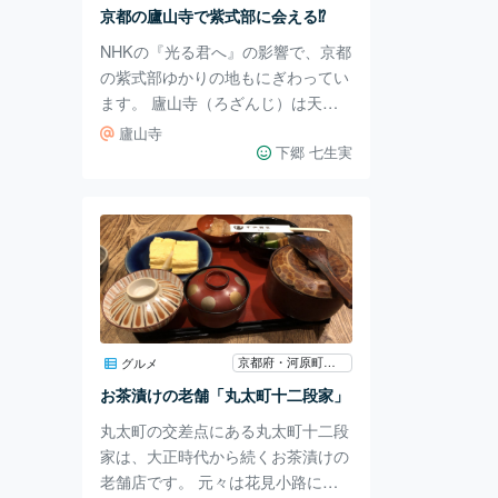
を選びます。 トッピングには魚介
京都の廬山寺で紫式部に会える⁉︎
やレアチャーシュー、麺、豚肉、ね
NHKの『光る君へ』の影響で、京都
ぎ、キャベツの増量な
の紫式部ゆかりの地もにぎわってい
ます。 廬山寺（ろざんじ）は天台
圓浄宗の本山で、紫式部の邸宅跡で
廬山寺
もあります。 紫式部はここで源氏
下郷 七生実
物語を執筆したそうです。 廬山寺
は平安中期に元三大師によって船岡
山に創建され、元亀2年（1571）、
現在地に移動しました。 本堂の裏
へ周ると、お寺の中を見学できま
す。 入り口で黄金の紫式部像が出
迎えてくれますよ。 拝観料は大人5
00円、小中学生400円、障害手帳を
京都府・河原町・烏丸・大宮
グルメ
お持ちの方400円です。 寺の中では
お茶漬けの老舗「丸太町十二段家」
書院などを見学できます。 源氏庭
丸太町の交差点にある丸太町十二段
という
家は、大正時代から続くお茶漬けの
老舗店です。 元々は花見小路にあ