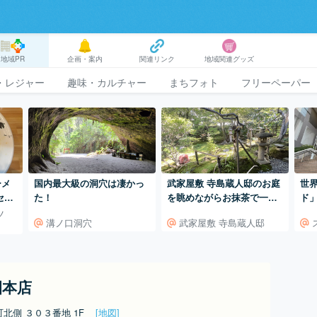
地域PR
企画・案内
関連リンク
地域関連グッズ
・レジャー
趣味・カルチャー
まちフォト
フリーペーパー
ーメ
国内最大級の洞穴は凄かっ
武家屋敷 寺島蔵人邸のお庭
世
セイ
た！
を眺めながらお抹茶で一服
ド
」
金沢の森八本店近く
ツ
溝ノ口洞穴
武家屋敷 寺島蔵人邸
）
園本店
北側 ３０３番地 1F
[地図]