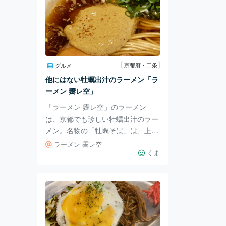
京都府・二条
グルメ
他にはない牡蠣出汁のラーメン「ラ
ーメン 霽レ空」
「ラーメン 霽レ空」のラーメン
は、京都でも珍しい牡蠣出汁のラー
メン。名物の「牡蠣そば」は、上品
な鶏清湯と牡蠣の旨味が口の中いっ
ラーメン 霽レ空
ぱいに広がる、他にはない一品で
くま
す。 名物「牡蠣そば」 名物の「牡
蠣そば」。見た目は正統派のラーメ
ンに見えますが、左上に見慣れない
ペースト状の物体がありますよね。
これが「牡蠣そば」の味の決め手と
なる「牡蠣ペースト」です。 まず