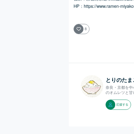
HP：
https://www.ramen-miyako
8
とりのたま
奈良・京都を中
のオムレツと甘
応援する