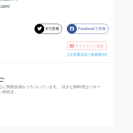
.com/
Xで共有
Facebookで共有
マイリストに追加
【注意事項及び免責事項】
ご
心に関西全域をうろついています。 好きな卵料理はバター
い卵焼き。