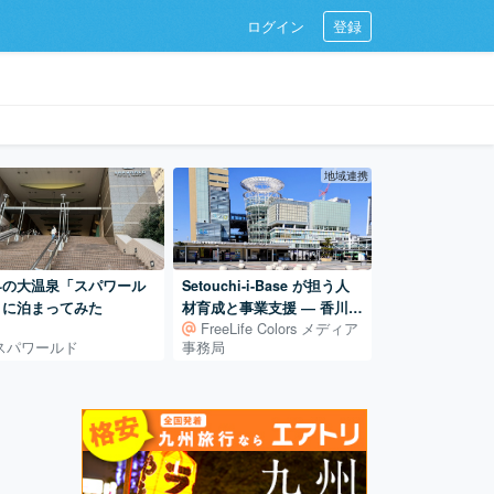
ログイン
登録
地域連携
界の大温泉「スパワール
Setouchi-i-Base が担う人
」に泊まってみた
材育成と事業支援 ― 香川で
FreeLife Colors メディア
「始める」を支える拠点
スパワールド
事務局