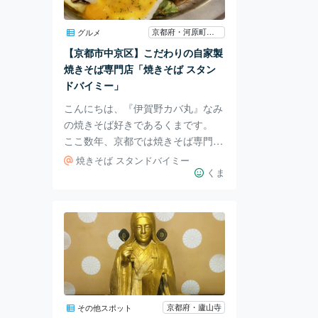
はスープをそのままいただきます。
あっさりした鶏と牡蠣の旨味と醤油
京都府・河原町・烏丸・大宮
グルメ
のコクが広がり、これだけでもとて
【京都市中京区】こだわりの自家製
も美味しい。 牡蠣ペーストをスー
焼きそば専門店「焼きそば スタン
プにとかすと、さらに
ドバイミー」
こんにちは、『伊賀野カバ丸』なみ
の焼きそば好きであるくまです。
ここ数年、京都では焼きそば専門店
が増えたように思っていましたが、
焼きそば スタンドバイミー
京都市営地下鉄・烏丸御池駅のすぐ
くま
近くにもお店があることを知り、行
ってまいりました。 そのお店「焼
きそば スタンドバイミー」は、烏
丸御池駅から歩いて2分ほどの場所
にある、自家製焼きそば専門店。注
文は「焼きそばの味」を「ソース」
か「塩」、「麺の種類」を「太麺」
か「細麺」、最後に「トッピング」
京都府・廬山寺
その他スポット