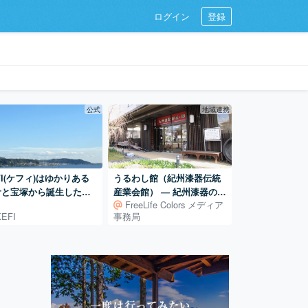
ログイン
登録
公式
地域連携
FI(ケフィ)はゆかりある
うるわし館（紀州漆器伝統
倉と宝塚から誕生したハ
産業会館） ― 紀州漆器の展
FreeLife Colors メディア
ドメイドブランド
示・体験・販売を担う産地
KEFI
事務局
の拠点