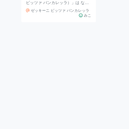
ピッツァ バンカレッラ）」は なん
と！秋田県で唯一の本場ナポリ認定
ゼッキーニ ピッツァ バンカレッラ
店 店主は認定職人。 2023年のナポ
みこ
リピッツァ職人・世界選手権（日本
大会）で優勝し 日本チャンピオン
となりました🏅✨ 特製窯で焼き上げ
た本格ナポリピッツァを 秋田市民
市場で味わえるなんて感動🤭 外は
パリッと中はモチモチ 本場の味を
目の前で作ってくれます。 さっそ
く定番の「マルゲリータ（スモー
ル）」を注文！ 王道メニューを選
びました😂 マルゲ