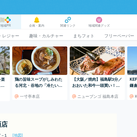
地域PR
企画・案内
関連リンク
地域関連グッズ
・レジャー
趣味・カルチャー
まちフォト
フリーペーパー
公式
【大阪／焼肉】福島駅3分／
KE
を楽
鶏の旨味スープがしみわた
おおいた和牛一頭買い！お
鎌
ュっ
る河北・谷地の「冷たい肉
おいた和牛専門焼肉店。
ン
そば」
ニューブンゴ 福島本店
一寸亭本店
面店
７−１
[地図]