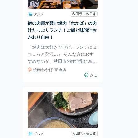
て大判焼きとクリーム大判焼きで
す。 オランダ焼きは、見た目は大
秋田県・秋田市
グルメ
判焼きと一緒ですが、中身が特徴
街の肉屋が営む焼肉「わかば」の肉
的。 中にはハムとマヨネーズが入
汁たっぷりランチ！ご飯と味噌汁お
っていますよ。 生地はフ
かわり自由！
「焼肉は大好きだけど、ランチには
ちょっと贅沢…」 そんな方におす
すめなのが、秋田市の住宅街にある
焼肉わかば わかばは、肉屋が営む
焼肉わかば 東通店
焼肉屋です。 新鮮な肉をリーズナ
みこ
ブルな価格で提供していることで地
元の人々に愛されています。 ラン
チタイムには、1000円以下で肉汁
たっぷりの焼肉定食を提供！ ご飯
と味噌汁は、なんとおかわり自由！
ランチタイムには、40台分の駐車場
が満車になるほどの人気店です。
近所の方、サラリーマン、OL、家
秋田県・秋田市
グルメ