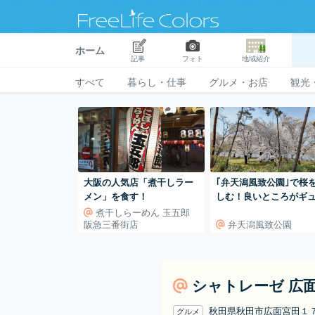
ホーム
記事
フォト
地域紹介
すべて
暮らし・仕事
グルメ・お店
観光
大阪の人気店「煮干しラー
｢弁天潟風致公園｣で桜
メン」を食す！
しむ！良いところがギ
と集まった公園
煮干しらーめん 玉五郎
阪急三番街店
弁天潟風致公園
シャトレーゼ 広
秋田県秋田市広面宮田１
グルメ