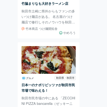
族、親子、ひとりで来る人まで店内
竹脇まりなも大好きラーメン店
は激混み！ 昼夜問わず大人気の焼
秋田市土崎に県外からもファンの多
肉屋です。 ラ
いつけ麺店がある。 名古屋のつけ
麺店で修行しそのノウハウを秋田に
て展開。 チャンネル登録者350万人
竹本商店 つけ麺開拓舎
越えのYouTuber竹脇まりな氏（秋
やめろう
田出身）も絶賛するお店だ。 特徴
的なのが石焼の器でグツグツと沸騰
したつけ麺たれ。エビを使った魚介
の香りが漂ってくる。 中太の麺を
入れると、スープの温度とあいまっ
て旨みを実感。ほうれん草、卵もた
れとの相性が良い。 このクオリテ
ィなのに価格が1,000円しないのも
秋田県・秋田市
グルメ
驚きだ。麺一杯毎に次回有効チケッ
日本一のナポリピッツァが秋田市民
トが貰え、枚数によって餃子、麺一
市場で味わえる！
杯無料
秋田市民市場の中にある 「ZECCHI
NI PIZZA bancarella（ゼッキーニ