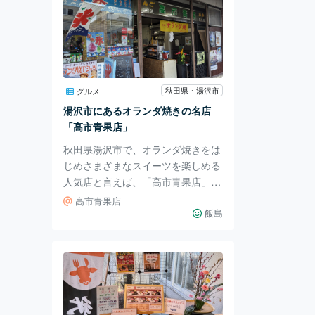
秋田県・湯沢市
グルメ
湯沢市にあるオランダ焼きの名店
「高市青果店」
秋田県湯沢市で、オランダ焼きをは
じめさまざまなスイーツを楽しめる
人気店と言えば、「高市青果店」で
す。 戦前は青果店として営業して
高市青果店
いましたが、現在はオランダ焼きや
飯島
バナナ揚げ、ソフトクリーム、そし
て夏季のかき氷などを販売していま
す。 店頭にはオランダ焼きの機械
があります。 年季の入った機械か
ら、お店の長い歴史が感じられまし
た。 こちらがオランダ焼き、そし